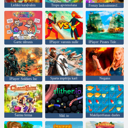
Lielākā karaļvalsts
Tropu apvienošana
Frenzy lauksaimniecības simulators
Gartic tālrunis
IPlayer: varonis nulle
IPlayer: Pirates Tides of Fortune
Sparta impēriju karš
Negaiss
IPlayer: Soldiers Inc
Šarmu ferma
Makšķerēšanas dueles
Slīd. io