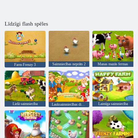
Līdzīgi flash spēles
Saimniecības neprāts 2
Manas mazās fermas
Farm Frenzy 3
Lielā saimniecība
Laimīga saimniecība
Lauksaimniecības dienas