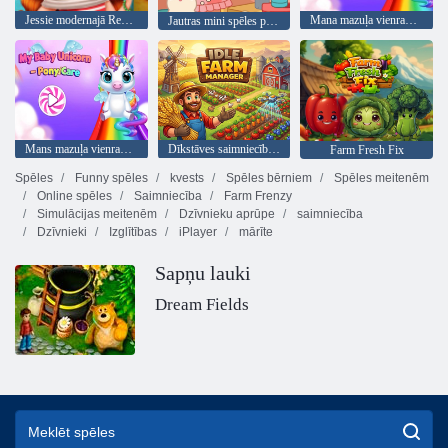
Jessie modernajā Real frizūras
Mana mazuļa vienradza ponija kopšana
Jautras mini spēles princesei
Mans mazuļa vienradzis - poniju kopšana 2
Dīkstāves saimniecības vadītājs
Farm Fresh Fix
Spēles
Funny spēles
kvests
Spēles bērniem
Spēles meitenēm
Online spēles
Saimniecība
Farm Frenzy
Simulācijas meitenēm
Dzīvnieku aprūpe
saimniecība
Dzīvnieki
Izglītības
iPlayer
mārīte
Sapņu lauki
Dream Fields