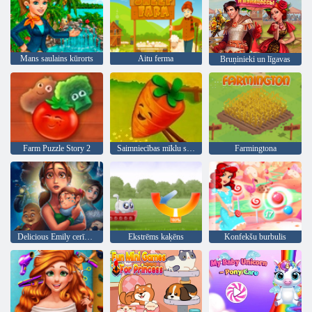
Mans saulains kūrorts
Aitu ferma
Bruņinieki un līgavas
Farm Puzzle Story 2
Saimniecības mīklu stāsts
Farmingtona
Delicious Emily cerības un Bailes
Ekstrēms kaķēns
Konfekšu burbulis