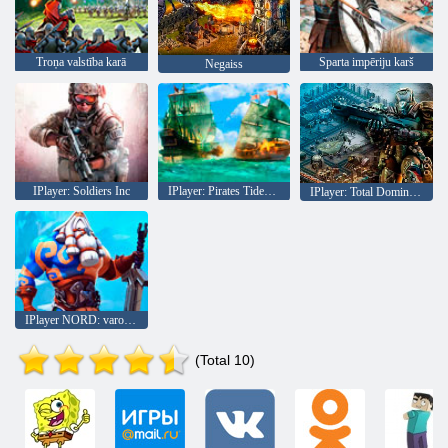
Troņa valstība karā
Sparta impēriju karš
Negaiss
IPlayer: Soldiers Inc
IPlayer: Pirates Tides of Fortune
IPlayer: Total Domination
IPlayer NORD: varoņi ziemeļos
(Total 10)