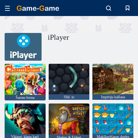
iPlayer
Slīd. io
Impēriju kalšana
Šarmu ferma
Vikingi: klanu karš
Makšķerēšanas dueles
Shakes & Fidget