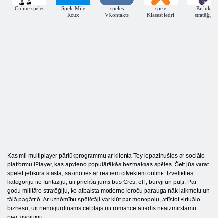
Online spēles
Spēle Mile
spēles
spēle
Pārlūks
Roux
VKontakte
Klasesbiedri
stratēģija
Kas mīl multiplayer pārlūkprogrammu ar klienta Toy iepazinušies ar sociālo
platformu iPlayer, kas apvieno populārākās bezmaksas spēles. Šeit jūs varat
spēlēt jebkurā stāstā, sazinoties ar reāliem cilvēkiem online. Izvēlieties
kategoriju no fantāziju, un priekšā jums būs Orcs, elfi, burvji un pūķi. Par
godu militāro stratēģiju, ko atbalsta moderno ieroču parauga nāk laikmetu un
tālā pagātnē. Ar uzņēmību spēlētāji var kļūt par monopolu, attīstot virtuālo
biznesu, un nenogurdināms ceļotājs un romance atradīs neaizmirstamu
piedzīvojumu.