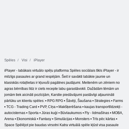
Spēles
Visi
iPlayer
iPlayer - labākais virtuālo spēļu platforma Spēles sociālais tīkls iPlayer - ir
milzīgs pasaules ar grand iespējām. Šeit ir savākti labākie jaunie un
klasiskās rotaļlietas ir kļuvuši pagātnes jautājumi. Meitenēm un zēniem no
agras bērnības līdz ir ciets recepte labu garastāvokli. Dažādām tēmām un
jomām tiek aicināti pozīcijām, Karstie piedāvājumi pastāvīgi atjaunināti
pārlūku un klientu spēles: • RPG RPG • Šāvēji, Šaušana • Strategies • Farms
• TCG - Trading Card • PVP, Cīņa • Makšķerēšana • kaujas transportlīdzekļi -
autocisternas • Sporta • Jūras kuģi • Būvlaukumos • Fly - lidmašīnas • MOBA,
Arena • Ekonomiskā • Fantasy • Simulācijas • Monsters • Trīs pēc kārtas •
Space Spēlējot pie baudas virsotni Katra virtuālā spēle kļūst visa pasaule