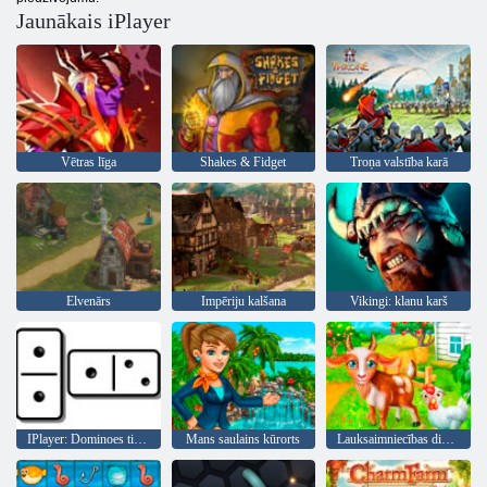
Jaunākais iPlayer
Vētras līga
Shakes & Fidget
Troņa valstība karā
Elvenārs
Impēriju kalšana
Vikingi: klanu karš
IPlayer: Dominoes tiešsaistē
Mans saulains kūrorts
Lauksaimniecības dienas