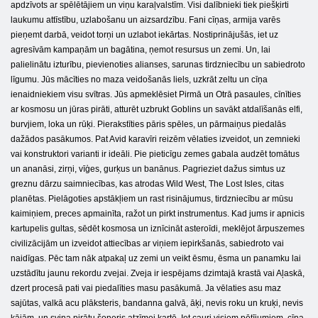
apdzīvots ar spēlētājiem un viņu karaļvalstīm. Visi dalībnieki tiek piešķirti
laukumu attīstību, uzlabošanu un aizsardzību. Fani cīņas, armija varēs
pieņemt darbā, veidot torņi un uzlabot iekārtas. Nostiprinājušās, iet uz
agresīvām kampaņām un bagātina, ņemot resursus un zemi. Un, lai
palielinātu izturību, pievienoties alianses, sarunas tirdzniecību un sabiedroto
līgumu. Jūs mācīties no maza veidošanās liels, uzkrāt zeltu un cīņa
ienaidniekiem visu svītras. Jūs apmeklēsiet Pirmā un Otrā pasaules, cīnīties
ar kosmosu un jūras pirāti, atturēt uzbrukt Goblins un savākt atdalīšanās elfi,
burvjiem, loka un rūķi. Pierakstīties pāris spēles, un pārmaiņus piedalās
dažādos pasākumos. Pat Avid karavīri reizēm vēlaties izveidot, un zemnieki
vai konstruktori varianti ir ideāli. Pie pieticīgu zemes gabala audzēt tomātus
un ananāsi, zirņi, vīģes, gurķus un banānus. Pagrieziet dažus simtus uz
greznu dārzu saimniecības, kas atrodas Wild West, The Lost Isles, citas
planētas. Pielāgoties apstākļiem un rast risinājumus, tirdzniecību ar mūsu
kaimiņiem, preces apmainīta, ražot un pirkt instrumentus. Kad jums ir apnicis
kartupelis gultas, sēdēt kosmosa un iznīcināt asteroīdi, meklējot ārpuszemes
civilizācijām un izveidot attiecības ar viņiem iepirkšanās, sabiedroto vai
naidīgas. Pēc tam nāk atpakaļ uz zemi un veikt ēsmu, ēsma un panamku lai
uzstādītu jaunu rekordu zvejai. Zveja ir iespējams dzimtajā krastā vai Aļaskā,
dzert procesā pati vai piedalīties masu pasākumā. Ja vēlaties asu maz
sajūtas, valkā acu plāksteris, bandanna galvā, āķi, nevis roku un kruķi, nevis
kājām, un svina pirātu šoneris atzīmei kartē. Iet cauri visiem pētījumiem, cīņa