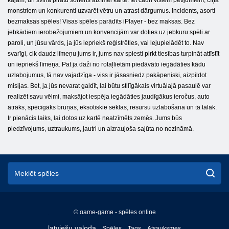
monstriem un konkurenti uzvarēt vētru un atrast dārgumus. Incidents, asorti
bezmaksas spēles! Visas spēles parādīts iPlayer - bez maksas. Bez
jebkādiem ierobežojumiem un konvencijām var doties uz jebkuru spēli ar
paroli, un jūsu vārds, ja jūs iepriekš reģistrēties, vai lejupielādēt to. Nav
svarīgi, cik daudz līmeņu jums ir, jums nav spiesti pirkt tiesības turpināt attīstīt
un iepriekš līmeņa. Pat ja daži no rotaļlietām piedāvāto iegādāties kādu
uzlabojumus, tā nav vajadzīga - viss ir jāsasniedz pakāpeniski, aizpildot
misijas. Bet, ja jūs nevarat gaidīt, lai būtu stilīgākais virtuālajā pasaulē var
realizēt savu vēlmi, maksājot iespēja iegādāties jaudīgākus ieročus, auto
ātrāks, spēcīgāks bruņas, eksotiskie sēklas, resursu uzlabošana un tā tālāk.
Ir pienācis laiks, lai dotos uz kartē neatzīmēts zemēs. Jums būs
piedzīvojums, uztraukums, jautri un aizraujoša sajūta no nezināmā.
© game-game - spēles online
English
latviešu valoda
Spēles
Tags
Atsauksmes