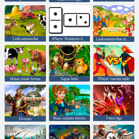
Lielā saimniecība
IPlayer: Dominoes tiešsaistē
Lauksaimniecības dienas
Manas mazās fermas
Sapņu lauki
IPlayer: varonis nulle
Mans saulains kūrorts
Vētras līga
Elvenārs