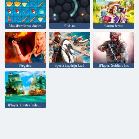
Makšķerēšanas dueles
Slīd. io
Šarmu ferma
Negaiss
Sparta impēriju karš
IPlayer: Soldiers Inc
IPlayer: Pirates Tides of Fortune