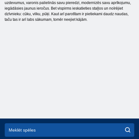
uzdevumus, varonis palielinās savu pieredzi, modernizēs savu aprīkojumu,
iegādāsies jaunus ieročus. Bet vispirms ieskatieties staļļos un noīrējiet
dzīvnieku: cūku, vilku, pūķi. Kaut arī parotītam ir pietiekami daudz naudas,
taču tas ir arī labs sākumam, tomēr neejiet kājām.