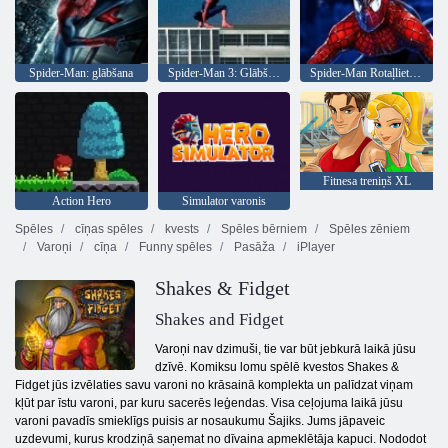
Spider-Man: glābšana
Spider-Man 3: Glābšanas Mary Jane
Spider-Man Rotaļlietu Transporter
Fitnesa treniņš XL
Action Hero
Simulator varonis
Spēles
cīņas spēles
kvests
Spēles bērniem
Spēles zēniem
Varoņi
cīņa
Funny spēles
Pasāža
iPlayer
Shakes & Fidget
Shakes and Fidget
Varoņi nav dzimuši, tie var būt jebkurā laikā jūsu
dzīvē. Komiksu lomu spēlē kvestos Shakes &
Fidget jūs izvēlaties savu varoni no krāsainā komplekta un palīdzat viņam
kļūt par īstu varoni, par kuru sacerēs leģendas. Visa ceļojuma laikā jūsu
varoni pavadīs smieklīgs puisis ar nosaukumu Šajiks. Jums jāpaveic
uzdevumi, kurus krodziņā saņemat no dīvaina apmeklētāja kapuci. Nododot