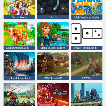
Šarmu ferma
Slīd. io
Makšķerēšanas dueles
Lauksaimniecības dienas
Mans saulains kūrorts
IPlayer: Dominoes tiešsaistē
Impēriju kalšana
Elvenārs
Vikingi: klanu karš