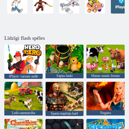
Līdzīgi flash spēles
Sapņu lauki
Manas mazās fermas
IPlayer: varonis nulle
Lielā saimniecība
Negaiss
Sparta impēriju karš