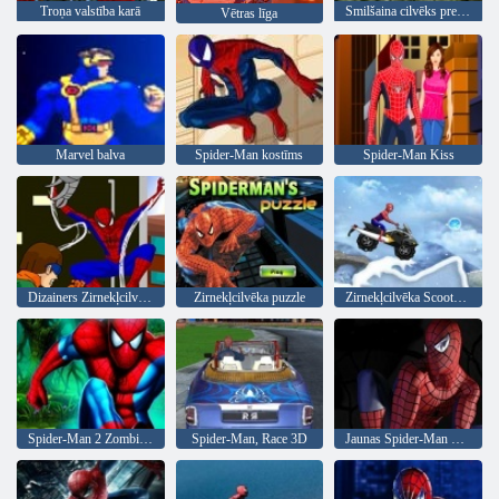
Troņa valstība karā
Smilšaina cilvēks pret Spider-Man
Vētras līga
Marvel balva
Spider-Man kostīms
Spider-Man Kiss
Dizainers Zirnekļcilvēka
Zirnekļcilvēka puzzle
Zirnekļcilvēka Scooter SNIEGA
Spider-Man 2 Zombie Escape
Spider-Man, Race 3D
Jaunas Spider-Man velosipēdi