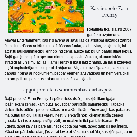
Kas ir spēle Farm
Frenzy
Rotaļlieta tika izlaists 2007.
gadā no uzņēmuma
Alawar Entertainment, kas ir slavena ar savu ražīgs attīstībai dažādos žanros.
Jums ir darīšana ar kādu no spēlēšanas funkcijas, bet viss, kas jums ir, lai
attīstītu lauksaimniecību, ennobling zemi, audzē labību un paaugstināt lopus.
Šajā gadījuma spēle apvieno elementus puzzle, Arcade, ekonomiskās
stratēģijas un simulācijas. Farm Frenzy ir īpaši labi zināms, un jau ir izdevies
iegūt paplašinājumus un papildinājumus. Viņa ir pievilcīga ar to, ka zemes
gabals ir pilna ar notikumiem, bet par elementāru vadības un ņem vērā tikai
datora peli, un papildus datoru un mobilās versijas ir.
apgūt jomā lauksaimniecības darbaspēka
Šajā procesā Farm Frenzy 4 spēles tiešsaistē, jums kļūt likumīgajam
īpašniekam zemes, kam būtu jākļūst par pārtikušu saimniecību. Tāpat kā
visiem liels pūlēm, process sākas ar mazām lietām. Grow augi, kas pabaros
mājputnu un olu, lai jūs varētu nest. Vienkārši noklikšķiniet tukšā zemes
gabala, ka tas pieauga sulīgs zāli, un neaizmirstiet par laistīšanas. Bet
ūdens, tāpat kā viss pārējais, netiek dota par velti, tāpēc taupīgs īpašnieks.
Vācot un pārdodot olas, jūs varat ievietot sākumu kapitālu, kas kļūs par jaunu