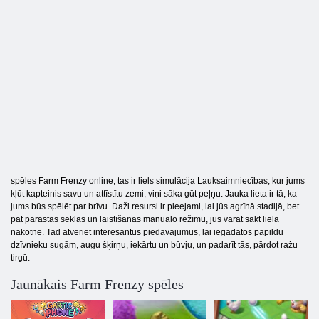
spēles Farm Frenzy online, tas ir liels simulācija Lauksaimniecības, kur jums
kļūt kapteinis savu un attīstītu zemi, viņi sāka gūt peļņu. Jauka lieta ir tā, ka
jums būs spēlēt par brīvu. Daži resursi ir pieejami, lai jūs agrīnā stadijā, bet
pat parastās sēklas un laistīšanas manuālo režīmu, jūs varat sākt liela
nākotne. Tad atveriet interesantus piedāvājumus, lai iegādātos papildu
dzīvnieku sugām, augu šķirņu, iekārtu un būvju, un padarīt tās, pārdot ražu
tirgū.
Jaunākais Farm Frenzy spēles