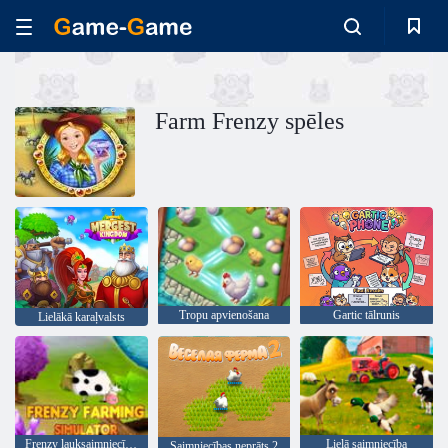
Farm Frenzy spēles
Tropu apvienošana
Gartic tālrunis
Lielākā karaļvalsts
Frenzy lauksaimniecības simulators
Lielā saimniecība
Saimniecības neprāts 2