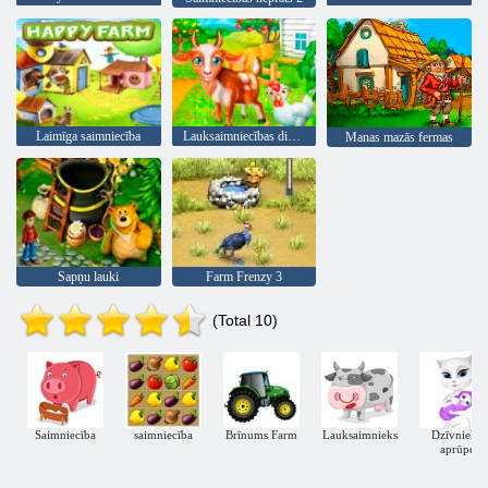
Laimīga saimniecība
Lauksaimniecības dienas
Manas mazās fermas
Sapņu lauki
Farm Frenzy 3
(Total 10)
Saimniecība
saimniecība
Brīnums Farm
Lauksaimnieks
Dzīvnieku
aprūpe