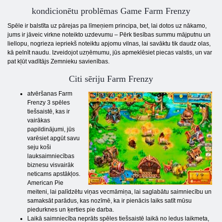
kondicionētu problēmas Game Farm Frenzy
Spēle ir balstīta uz pārejas pa līmeņiem principa, bet, lai dotos uz nākamo,
jums ir jāveic virkne noteikto uzdevumu – Pērk tiesības summu mājputnu un
liellopu, nogrieza iepriekš noteiktu apjomu vilnas, lai savāktu tik daudz olas,
kā pelnīt naudu. Izveidojot uzņēmumu, jūs apmeklēsiet piecas valstis, un var
pat kļūt vadītājs Zemnieku savienības.
Citi sēriju Farm Frenzy
atvēršanas Farm
Frenzy 3 spēles
tiešsaistē, kas ir
vairākas
papildinājumi, jūs
varēsiet apgūt savu
seju koši
lauksaimniecības
biznesu visvairāk
neticams apstākļos.
American Pie
meiteni, lai palīdzētu viņas vecmāmiņa, lai saglabātu saimniecību un
samaksāt parādus, kas nozīmē, ka ir pienācis laiks satīt mūsu
piedurknes un ķerties pie darba.
Laikā saimniecība neprāts spēles tiešsaistē laikā no ledus laikmeta,