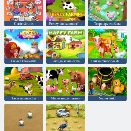
Gartic tālrunis
Frenzy lauksaimniecības simulators
Tropu apvienošana
Lielākā karaļvalsts
Laimīga saimniecība
Lauksaimniecības dienas
Lielā saimniecība
Manas mazās fermas
Sapņu lauki