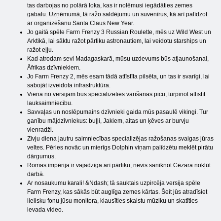
tas darbojas no polārā loka, kas ir nolēmusi iegādāties zemes
gabalu. Uzņēmumā, tā ražo saldējumu un suvenīrus, kā arī palīdzot
ar organizēšanu Santa Claus New Year.
Jo gaitā spēle Farm Frenzy 3 Russian Roulette, mēs uz Wild West un
Arktikā, lai sāktu ražot pārtiku astronautiem, lai veidotu starships un
ražot eļļu.
Kad atrodam sevi Madagaskarā, mūsu uzdevums būs atjaunošanai,
Āfrikas dzīvniekiem.
Jo Farm Frenzy 2, mēs esam tādā attīstīta pilsēta, un tas ir svarīgi, lai
sabojāt izveidota infrastruktūra.
Vienā no versijām būs specializēties vārīšanas picu, turpinot attīstīt
lauksaimniecību.
Savvaļas un noslēpumains dzīvnieki gaida mūs pasaulē vikingi. Tur
ganību mājdzīvniekus: buļļi, Jakiem, aitas un ķēves ar burvju
vienradži.
Zivju diena jautru saimniecības specializējas ražošanas svaigas jūras
veltes. Pērles novāc un mierīgs Dolphin viņam palīdzētu meklēt pirātu
dārgumus.
Romas impērija ir vajadzīga arī pārtiku, nevis saniknot Cēzara nokļūt
darbā.
Ar nosaukumu karali! &Ndash; tā sauktais uzpircēja versija spēle
Farm Frenzy, kas sākās būt auglīga zemes kārtas. Šeit jūs atradīsiet
lielisku fonu jūsu monitora, klausīties skaistu mūziku un skatīties
ievada video.