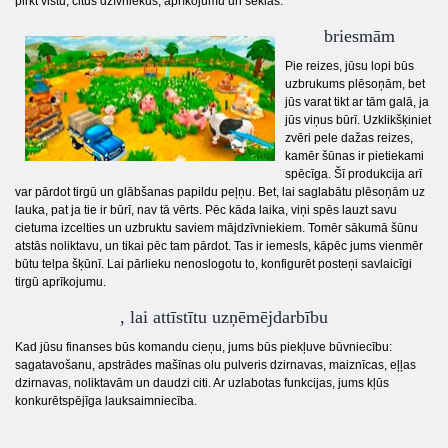
pirkt vistu, citus dzīvniekus, aprīkojumu un sēklas.
briesmām
Pie reizes, jūsu lopi būs
uzbrukums plēsoņām, bet
jūs varat tikt ar tām galā, ja
jūs viņus būrī. Uzklikšķiniet
zvēri pele dažas reizes,
kamēr šūnas ir pietiekami
spēcīga. Šī produkcija arī
var pārdot tirgū un glābšanas papildu peļņu. Bet, lai saglabātu plēsoņām uz
lauka, pat ja tie ir būrī, nav tā vērts. Pēc kāda laika, viņi spēs lauzt savu
cietuma izcelties un uzbruktu saviem mājdzīvniekiem. Tomēr sākumā šūnu
atstās noliktavu, un tikai pēc tam pārdot. Tas ir iemesls, kāpēc jums vienmēr
būtu telpa šķūnī. Lai pārlieku nenoslogotu to, konfigurēt posteņi savlaicīgi
tirgū aprīkojumu.
, lai attīstītu uzņēmējdarbību
Kad jūsu finanses būs komandu cieņu, jums būs piekļuve būvniecību:
sagatavošanu, apstrādes mašīnas olu pulveris dzirnavas, maiznīcas, eļļas
dzirnavas, noliktavām un daudzi citi. Ar uzlabotas funkcijas, jums kļūs
konkurētspējīga lauksaimniecība.