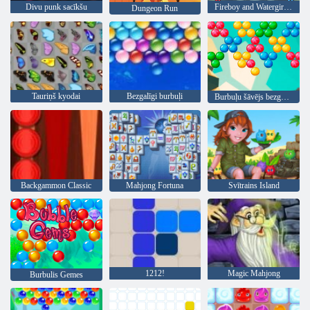
Divu punk sacīkšu
Fireboy and Watergirl 4: Kristāla templis
Dungeon Run
Tauriņš kyodai
Bezgalīgi burbuļi
Burbuļu šāvējs bezgalīgs
Backgammon Classic
Mahjong Fortuna
Svītrains Island
1212!
Magic Mahjong
Burbulis Gemes