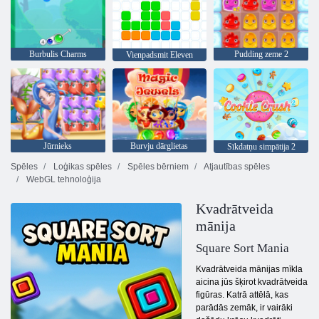
Burbulis Charms
Pudding zeme 2
Vienpadsmit Eleven
Jūrnieks
Burvju dārglietas
Sīkdatņu simpātija 2
Spēles
Loģikas spēles
Spēles bērniem
Atjautības spēles
WebGL tehnoloģija
Kvadrātveida
mānija
Square Sort Mania
Kvadrātveida mānijas mīkla
aicina jūs šķirot kvadrātveida
figūras. Katrā attēlā, kas
parādās zemāk, ir vairāki