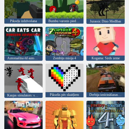
Pikseļu izdzīvošana
Bumbu varonis piedzīvojums: sarkans lielība bumbu
Jurassic Dino Medības
Automašīna ēd automašīnu 5
Zombiju misija 4
Kogama: Sirds zeme
Pikselis pēc skaitļiem
Derbija iznīcināšanas simulators
Kaujas simulators: skaitītājs Stickman