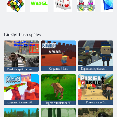
Līdzīgi flash spēles
Kogama: 4 karš
Kigama slēpošanas lekt!
Maskēts spēki: Zombie Survival
Kogama: Ziemassvētku parks
Pikseļu karavīrs
Tīģera simulators 3D