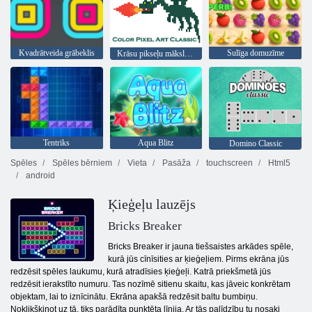
Kvadrātveida grābeklis
Sulīga domuzīme
Krāsu pikseļu mākslas klasika
Tentriks
Aqua Blitz
Domino Classic
Spēles
Spēles bērniem
Vieta
Pasāža
touchscreen
Html5
android
Ķieģeļu lauzējs
Bricks Breaker
Bricks Breaker ir jauna tiešsaistes arkādes spēle,
kurā jūs cīnīsities ar ķieģeļiem. Pirms ekrāna jūs
redzēsit spēles laukumu, kurā atradīsies ķieģeļi. Katrā priekšmetā jūs
redzēsit ierakstīto numuru. Tas nozīmē sitienu skaitu, kas jāveic konkrētam
objektam, lai to iznīcinātu. Ekrāna apakšā redzēsit baltu bumbiņu.
Noklikšķinot uz tā, tiks parādīta punktēta līnija. Ar tās palīdzību tu nosaki