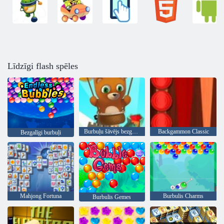
Līdzīgi flash spēles
Burbuļu šāvējs bezgalīgs
Backgammon Classic
Bezgalīgi burbuļi
Mahjong Fortuna
Burbulis Charms
Burbulis Gemes