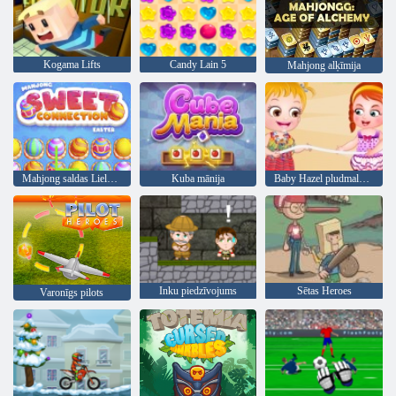
Kogama Lifts
Candy Lain 5
Mahjong alķīmija
Mahjong saldas Lieldienas
Kuba mānija
Baby Hazel pludmales ballīte
Inku piedzīvojums
Sētas Heroes
Varonīgs pilots