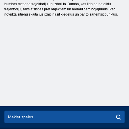
bumbas metiena trajektoriju un izdari to. Bumba, kas lido pa noteiktu
trajektoriju, sāks atsisties pret objektiem un nodarīt tiem bojājumus. Pēc
noteikta sitienu skaita jūs iznīcināsit ķieģeļus un par to saņemsit punktus.