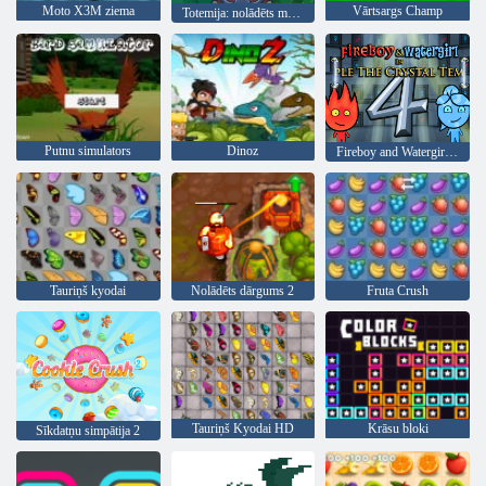
Moto X3M ziema
Vārtsargs Champ
Totemija: nolādēts marmors
Putnu simulators
Dinoz
Fireboy and Watergirl 4: Kristāla templis
Tauriņš kyodai
Nolādēts dārgums 2
Fruta Crush
Tauriņš Kyodai HD
Krāsu bloki
Sīkdatņu simpātija 2