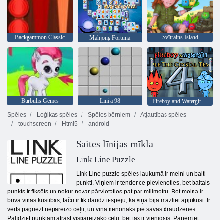
Backgammon Classic
Svītrains Island
Mahjong Fortuna
Burbulis Gemes
Līnija 98
Fireboy and Watergirl 4: Kristāla templis
Spēles
Loģikas spēles
Spēles bērniem
Atjautības spēles
touchscreen
Html5
android
Saites līnijas mīkla
Link Line Puzzle
Link Line puzzle spēles laukumā ir melni un balti
punkti. Viņiem ir tendence pievienoties, bet baltais
punkts ir fiksēts un nekur nevar pārvietoties pat par milimetru. Bet melna ir
brīva viņas kustībās, taču ir tik daudz iespēju, ka viņa bija mazliet apjukusi. Ir
vērts pagriezt nepareizo ceļu, un viņa nenonāks pie savas draudzenes.
Palīdziet punktam atrast vispareizāko ceļu, bet tas ir vienīgais. Paņemiet