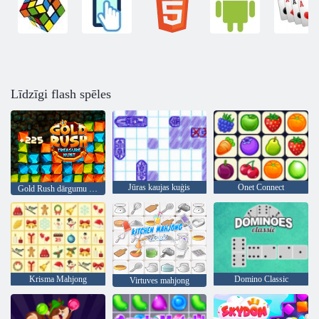
Līdzīgi flash spēles
Jūras kaujas kuģis
Onet Connect
Gold Rush dārgumu medības
Krisma Mahjong
Domino Classic
Virtuves mahjong