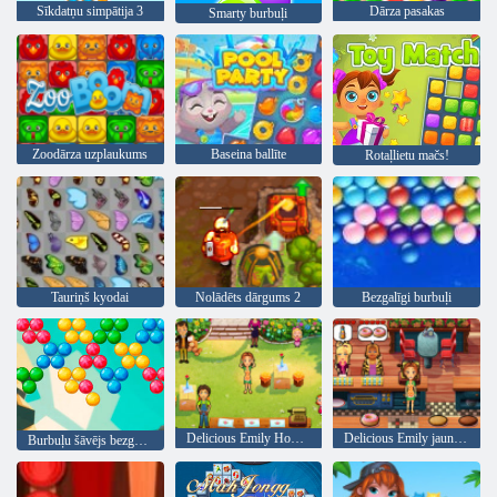
Sīkdatņu simpātija 3
Dārza pasakas
Smarty burbuļi
Zoodārza uzplaukums
Baseina ballīte
Rotaļlietu mačs!
Tauriņš kyodai
Nolādēts dārgums 2
Bezgalīgi burbuļi
Delicious Emily Home Sweet Home
Delicious Emily jauns sākums
Burbuļu šāvējs bezgalīgs