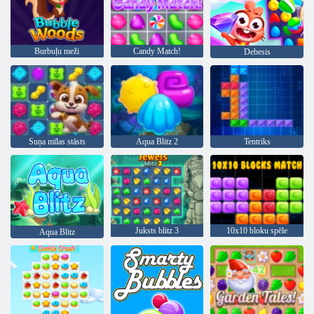
Burbuļu meži
Candy Match!
Debesis
Suņa mīlas stāsts
Aqua Blitz 2
Tentriks
Juksts blitz 3
10x10 bloku spēle
Aqua Blitz