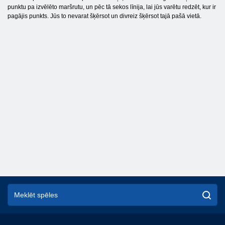
punktu pa izvēlēto maršrutu, un pēc tā sekos līnija, lai jūs varētu redzēt, kur ir
pagājis punkts. Jūs to nevarat šķērsot un divreiz šķērsot tajā pašā vietā.