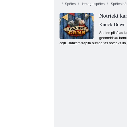
Spēles
Iemaņu spēles
Spēles bē
Notriekt ka
Knock Down 
Šodien pilsētas iz
ģeometrisku formu
ceļu. Bankām trāpītā bumba tās notrieks un 
Tauriņš kyodai