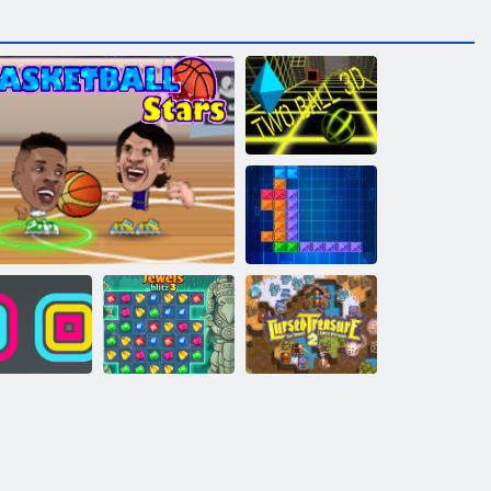
Divas bumbas
3D
Tentriks
vadrātveida
Nolādēts
grābeklis
Basketbola zvaigznes
Juksts blitz 3
dārgums 2