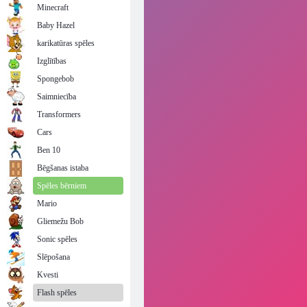
Minecraft
Baby Hazel
karikatūras spēles
Izglītības
Spongebob
Saimniecība
Transformers
Cars
Ben 10
Bēgšanas istaba
Spēles bērniem
Mario
Gliemežu Bob
Sonic spēles
Slēpošana
Kvesti
Flash spēles