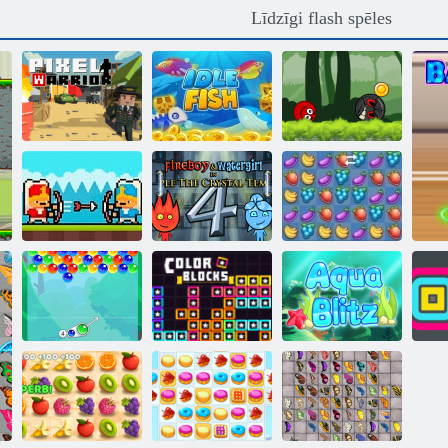
Līdzīgi flash spēles
Bumbu varonis
piedzīvojums:
sarkans lielība
Pikseļu karavīrs
Dīkstāves zivis
bumbu
Fireboy and
Watergirl 4:
Janissary cīņas
Kristāla templis
Fruta Crush
Burbulis
K
Charms
Krāsu bloki
Aqua Blitz