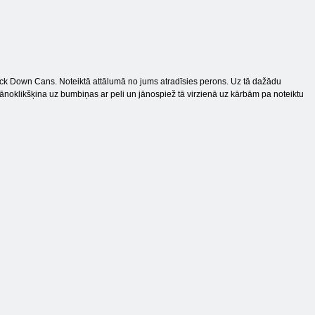
 Knock Down Cans. Noteiktā attālumā no jums atradīsies perons. Uz tā dažādu
oklikšķina uz bumbiņas ar peli un jānospiež tā virzienā uz kārbām pa noteiktu