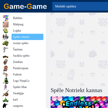
Bubbles
Mahjong
Loģika
Spēles zēniem
tvertne spēles
Šaušana
Sacīkšu spēles
Zombies
Piedzīvojums
Futbols
Lego NinjaGo
Spider-Man
Spēle Notriekt kannas
Stratēģija
karš
snaiperis