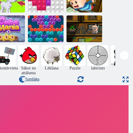
rbulis Gemes
2020 bloki
Kogama Lifts
uba mānija
Šāvējs
Bobs laupītājs 3
tostāvvieta
Sākot no
Lēkšana
Puzzle
labirints
rīcība
attāluma
Tumšāks