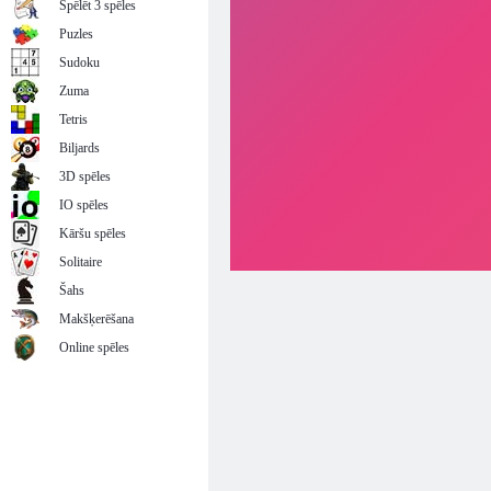
Spēlēt 3 spēles
Puzles
Sudoku
Zuma
Tetris
Biljards
3D spēles
IO spēles
Kāršu spēles
Solitaire
Šahs
Makšķerēšana
Online spēles