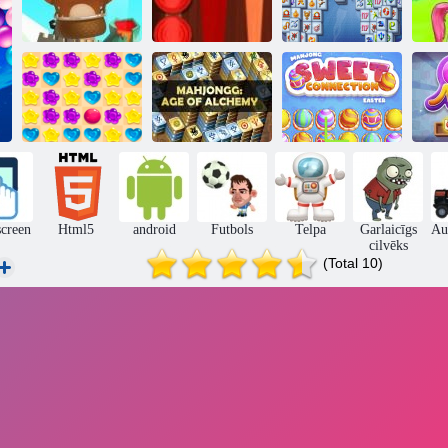
Burbuļu šāvējs
Backgammon
Mahjong
bezgalīgs
Classic
Fortuna
Bu
Mahjong
Mahjong saldas
Candy Lain 5
alķīmija
Lieldienas
K
screen
Html5
android
Futbols
Telpa
Garlaicīgs
Au
cilvēks
(Total 10)