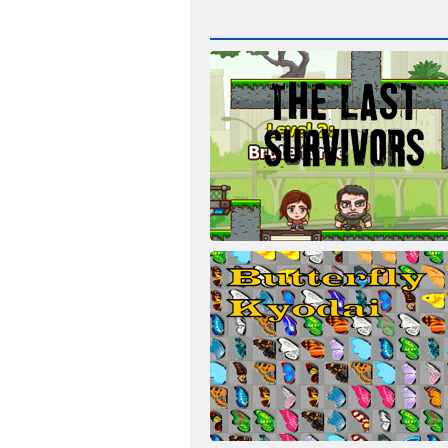
Pēdējo izdzīvojušajiem