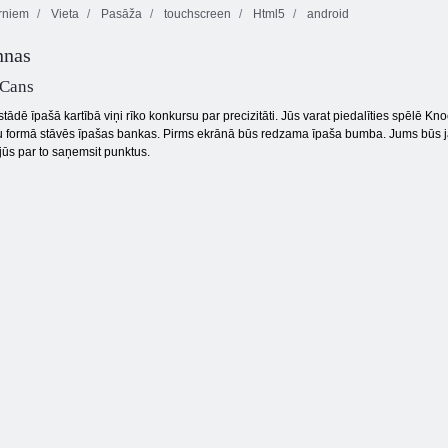
rniem
Vieta
Pasāža
touchscreen
Html5
android
nnas
Sulīga
Sīkdatņu
Tauriņš Kyodai
domuzīme
simpātija 2
HD
Cans
stādē īpašā kartībā viņi rīko konkursu par precizitāti. Jūs varat piedalīties spēlē
 formā stāvēs īpašas bankas. Pirms ekrānā būs redzama īpaša bumba. Jums būs jān
jūs par to saņemsit punktus.