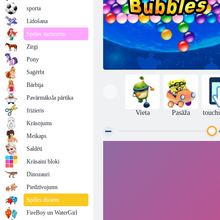
sporta
Lidošana
Spēles meitenēm
Zirgi
Pony
Saģērbt
Bārbija
Pavārmāksla pārtika
frizieris
Vieta
Pasāža
touch
Krāsojums
Meikaps
Saldēti
Bezgalīgi burbuļi
Krāsaini bloki
Dinozauri
Piedzīvojums
Spēles diviem
FireBoy un WaterGirl