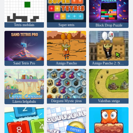
Tetris mobilais
Super tetris
Block Drop Puzzle
Sand Tetris Pro
Amigo Pancho
Amigo Pancho 2: Ņujorkas ballīte
Dārgumi Mystic jūras
Valstības steiga
Lāzera lielgabalu