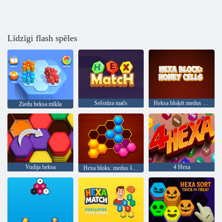
Līdzīgi flash spēles
Sešstūra mačs
Heksa bloķēt medus šūnas
Ziedu heksa mīkla
Vudija heksa
4 Hexa
Hexa bloks: medus šūnas