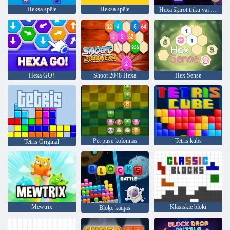
Heksa spēle
Heksa spēle
Hexa šķirot triku vai ārstēt
Hexa GO!
Shoot 2048 Hexa
Hex Sense
Pet puse kolonnas
Tetris kubs
Tetris Original
Mewtrix
Klasiskie bloki
Bloķē kaujas