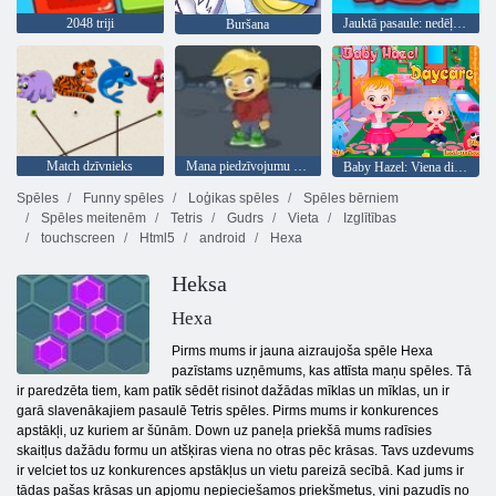
2048 triji
Jauktā pasaule: nedēļas nogale
Buršana
Match dzīvnieks
Mana piedzīvojumu grāmata 2
Baby Hazel: Viena diena bērnudārzā
Spēles
Funny spēles
Loģikas spēles
Spēles bērniem
Spēles meitenēm
Tetris
Gudrs
Vieta
Izglītības
touchscreen
Html5
android
Hexa
Heksa
Hexa
Pirms mums ir jauna aizraujoša spēle Hexa
pazīstams uzņēmums, kas attīsta maņu spēles. Tā
ir paredzēta tiem, kam patīk sēdēt risinot dažādas mīklas un mīklas, un ir
garā slavenākajiem pasaulē Tetris spēles. Pirms mums ir konkurences
apstākļi, uz kuriem ar šūnām. Down uz paneļa priekšā mums radīsies
skaitļus dažādu formu un atšķiras viena no otras pēc krāsas. Tavs uzdevums
ir velciet tos uz konkurences apstākļus un vietu pareizā secībā. Kad jums ir
tādas pašas krāsas un apjomu nepieciešamos priekšmetus, viņi pazudīs no