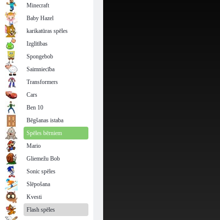
Minecraft
Baby Hazel
karikatūras spēles
Izglītības
Spongebob
Saimniecība
Transformers
Cars
Ben 10
Bēgšanas istaba
Spēles bērniem
Mario
Gliemežu Bob
Sonic spēles
Slēpošana
Kvesti
Flash spēles