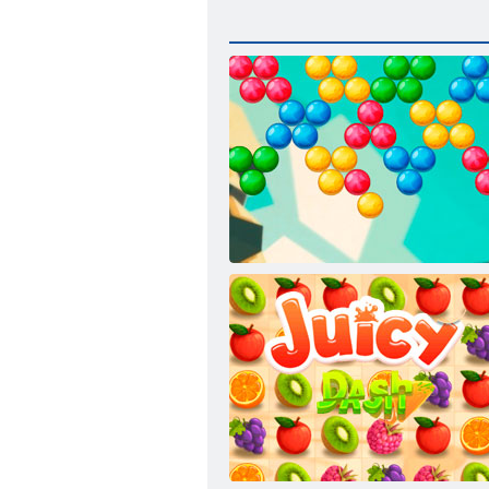
Burbuļu šāvējs bezgalīgs