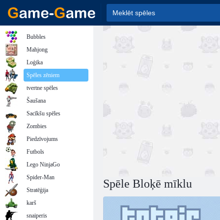
Bubbles
Mahjong
Loģika
Spēles zēniem
tvertne spēles
Šaušana
Sacīkšu spēles
Zombies
Piedzīvojums
Futbols
Lego NinjaGo
Spider-Man
Spēle Bloķē mīklu
Stratēģija
karš
snaiperis