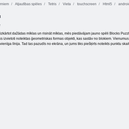
rniem
Atjautības spēles
Tetris
Vieta
touchscreen
Html5
androi
u
Delicious Emily
Fruta Crush
Apelsīnu ferma
jauns sākums
e
 izkārtot dažādas mīklas un risināt mīklas, mēs piedāvājam jauno spēli Blocks Puzz
ks izvietoti noteiktas ģeometriskas formas objekti, kas sastāv no blokiem. Vienumus
 vienīga līnija. Tad tas pazudīs no ekrāna, un jums tiks piešķirts noteikts punktu skait