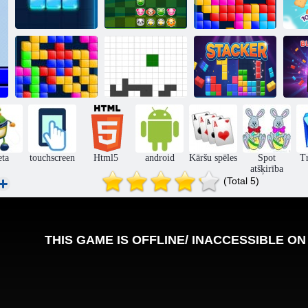
Pet puse
Tetra
kolonnas
Tetris kubs
10
Krītošs kubs
Tetris mobilais
Krāvējs
eta
touchscreen
Html5
android
Kāršu spēles
Spot
Tr
atšķirība
(Total 5)