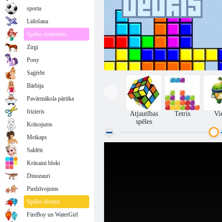
sporta
Lidošana
Spēles meitenēm
Zirgi
Pony
Saģērbt
Bārbija
Pavārmāksla pārtika
frizieris
Atjautības
Tetris
Vi
spēles
Krāsojums
Meikaps
Saldēti
Tetris Original
Krāsaini bloki
Dinozauri
Piedzīvojums
Spēles diviem
FireBoy un WaterGirl