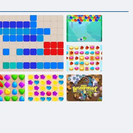
Burbulis
Charms
Sīkdatņu
simpātija 2
Nolādēts
Spēļu arēna
1212!
Candy Lain 5
dārgums 2