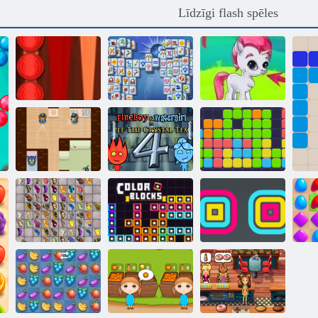
Līdzīgi flash spēles
Backgammon
Mahjong
Classic
Fortuna
Burbulis Gemes
Fireboy and
Nekaunīgs
Watergirl 4:
Vienpadsmit
Džeimss
Kristāla templis
Eleven
Tauriņš Kyodai
Kvadrātveida
HD
Krāsu bloki
grābeklis