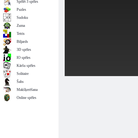
Spēlēt 3 spēles
Puzles
Sudoku
Zuma
Tetris
Biljards
3D spēles
IO spēles
Kāršu spēles
Solitaire
Šahs
Makšķerēšana
Online spēles