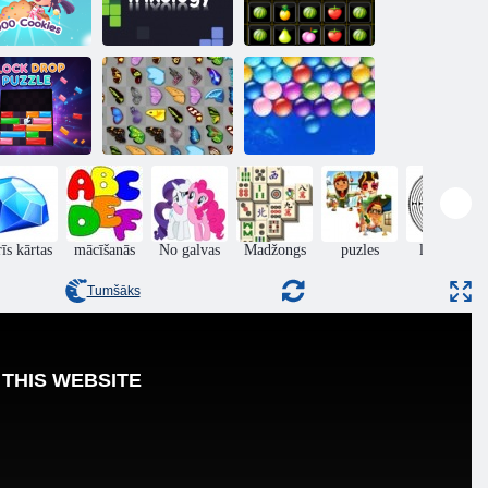
Augļu bloku
00 sīkdatnes
Triksoloģija
spēle
Block Drop
Bezgalīgi
Puzzle
Tauriņš kyodai
burbuļi
īs kārtas
mācīšanās
No galvas
Madžongs
puzles
labirints
Tumšāks