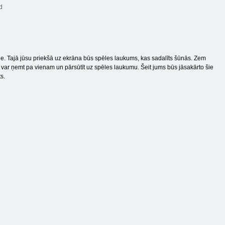
d
le. Tajā jūsu priekšā uz ekrāna būs spēles laukums, kas sadalīts šūnās. Zem
 var ņemt pa vienam un pārsūtīt uz spēles laukumu. Šeit jums būs jāsakārto šie
s.