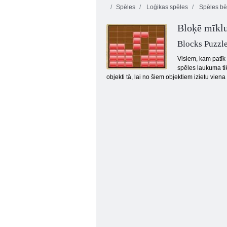
Spēles
Loģikas spēles
Spēles bē
Bloķē mīkl
Blocks Puzzl
Visiem, kam patīk
spēles laukuma ti
objekti tā, lai no šiem objektiem izietu viena
Sulīga domuzīme