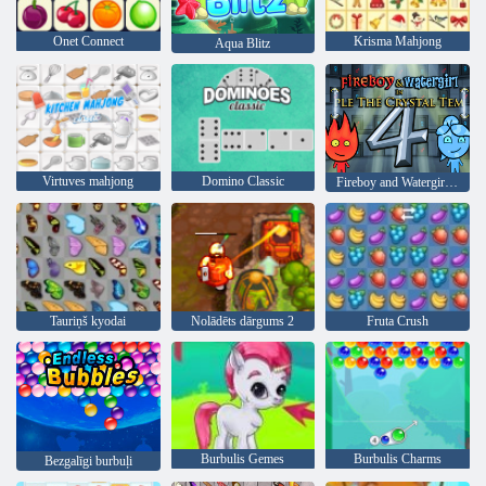
Onet Connect
Krisma Mahjong
Aqua Blitz
Virtuves mahjong
Domino Classic
Fireboy and Watergirl 4: Kristāla templis
Tauriņš kyodai
Nolādēts dārgums 2
Fruta Crush
Burbulis Gemes
Burbulis Charms
Bezgalīgi burbuļi