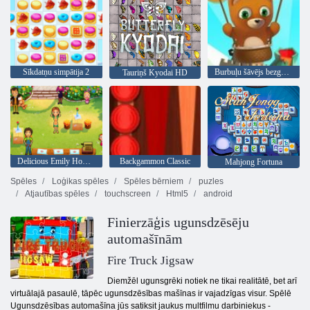
Sīkdatņu simpātija 2
Burbuļu šāvējs bezgalīgs
Tauriņš Kyodai HD
Delicious Emily Home Sweet Home
Backgammon Classic
Mahjong Fortuna
Spēles
Loģikas spēles
Spēles bērniem
puzles
Atjautības spēles
touchscreen
Html5
android
Finierzāģis ugunsdzēsēju
automašīnām
Fire Truck Jigsaw
Diemžēl ugunsgrēki notiek ne tikai realitātē, bet arī
virtuālajā pasaulē, tāpēc ugunsdzēsības mašīnas ir vajadzīgas visur. Spēlē
Ugunsdzēsības automašīna jūs satiksit jaukus multfilmu darbiniekus -