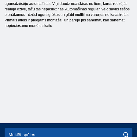
ugunsdzēsēju automašīnas. Viņi daudz neatšķiras no tiem, kurus redzējāt
reālajā dzīvē, taču tas nepasliktinās. Automašīnas regulāri veic savus tiešos
pienākumus - dzēst ugunsgrēkus un glābt multfilmu varoņus no katastrofas.
Pirmais attēls ir pieejams montāžai, un pārējo jūs saņemat, kad saņemat
nepieciešamo monētu skaitu.