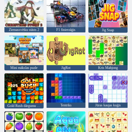
Ziemassvētku stāsts 2
F1 finierzāģis
Jig Snap
Mini mākslas puzle
JigRot
Kris Mahjong
Tentriks
Jūras kaujas kuģis
Gold Rush dārgumu medības