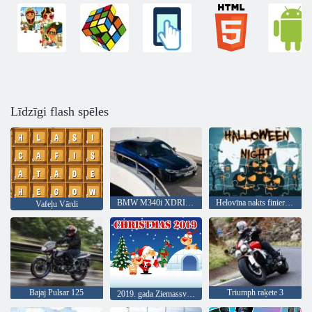
Līdzīgi flash spēles
BMW M340i XDRIVE
Helovīna nakts finierzāģis
Vafeļu Vārdi
Bajaj Pulsar 125
Triumph raķete 3
2019. gada Ziemassvētki