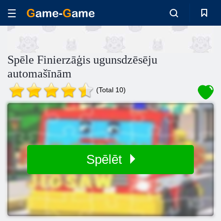
Spēle Finierzāģis ugunsdzēsēju
automašīnām
(Total 10)
Spēlēt