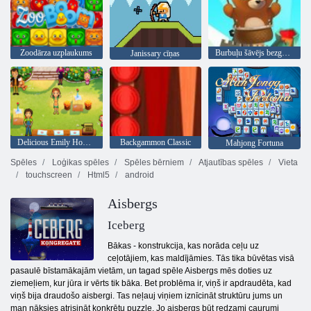
Zoodārza uzplaukums
Burbuļu šāvējs bezgalīgs
Janissary cīņas
Delicious Emily Home Sweet Home
Backgammon Classic
Mahjong Fortuna
Spēles
Loģikas spēles
Spēles bērniem
Atjautības spēles
Vieta
touchscreen
Html5
android
Aisbergs
Iceberg
Bākas - konstrukcija, kas norāda ceļu uz
ceļotājiem, kas maldījāmies. Tās tika būvētas visā
pasaulē bīstamākajām vietām, un tagad spēle Aisbergs mēs doties uz
ziemeļiem, kur jūra ir vērts tik bāka. Bet problēma ir, viņš ir apdraudēta, kad
viņš bija draudošo aisbergi. Tas neļauj viņiem iznīcināt struktūru jums un
man nāksies atrisināt konkrētu puzzle. Jo aisbergs būt redzami caurumi