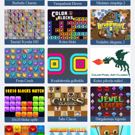
Burbulis Charms
Sīkdatņu simpātija 2
Vienpadsmit Eleven
Tauriņš Kyodai HD
Krāsu bloki
Nolādēts dārgums 2
Fruta Crush
Kvadrātveida grābeklis
Krāsu pikseļu mākslas klasika
Šahs Classic
Dārgakmeņu leģenda
10x10 bloku spēle