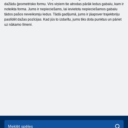
dažādu ģeometrisko formu. Virs viņiem tie atrodas pārāk ledus gabalu, kam ir
noteikta forma. Jums ir nepieciešams, lai ievietotu nepieciešamos gabalu
tādos pašos neveiksmju ledus. Tādā gadījumā, jums ir jāapsver trajektoriju
paslīdēt dažas pozīcijas. Kad jūs to izdarītu, jums tiks dota punktus un pāriet
uz nākamo līmeni.