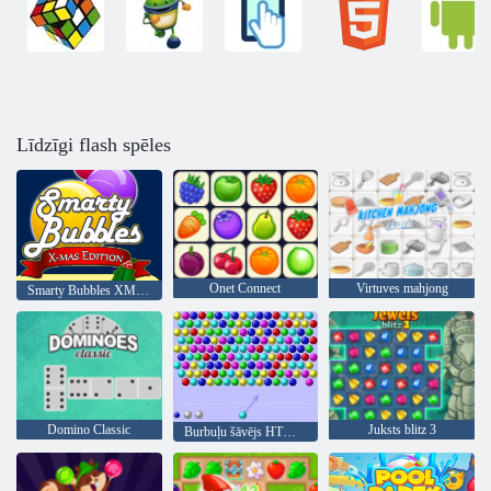
Līdzīgi flash spēles
Onet Connect
Virtuves mahjong
Smarty Bubbles XMas Edition
Domino Classic
Juksts blitz 3
Burbuļu šāvējs HTML5