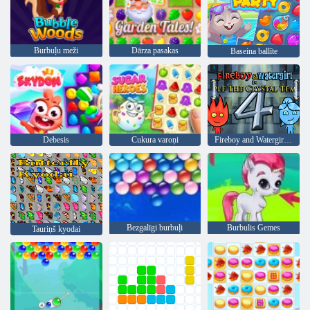
Burbuļu meži
Dārza pasakas
Baseina ballīte
Debesis
Cukura varoņi
Fireboy and Watergirl 4: Kristāla templis
Bezgalīgi burbuļi
Burbulis Gemes
Tauriņš kyodai