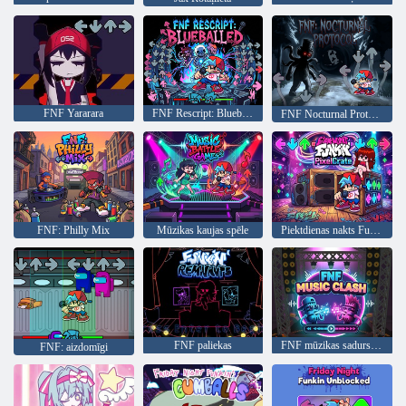
FNF Yararara
FNF Rescript: Blueballed
FNF Nocturnal Protocol Mod
FNF: Philly Mix
Mūzikas kaujas spēle
Piektdienas nakts Funkin PixelCrate
FNF paliekas
FNF mūzikas sadursme
FNF: aizdomīgi