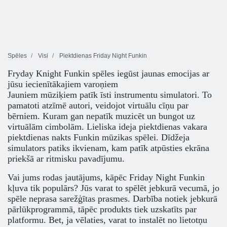
Spēles
Visi
Piektdienas Friday Night Funkin
Fryday Knight Funkin spēles iegūst jaunas emocijas ar
jūsu iecienītākajiem varoņiem
Jauniem mūziķiem patīk īsti instrumentu simulatori. To
pamatoti atzīmē autori, veidojot virtuālu cīņu par
bērniem. Kuram gan nepatīk muzicēt un bungot uz
virtuālām cimbolām. Lieliska ideja piektdienas vakara
piektdienas nakts Funkin mūzikas spēlei. Dīdžeja
simulators patiks ikvienam, kam patīk atpūsties ekrāna
priekšā ar ritmisku pavadījumu.
Vai jums rodas jautājums, kāpēc Friday Night Funkin
kļuva tik populārs? Jūs varat to spēlēt jebkurā vecumā, jo
spēle neprasa sarežģītas prasmes. Darbība notiek jebkurā
pārlūkprogrammā, tāpēc produkts tiek uzskatīts par
platformu. Bet, ja vēlaties, varat to instalēt no lietotņu