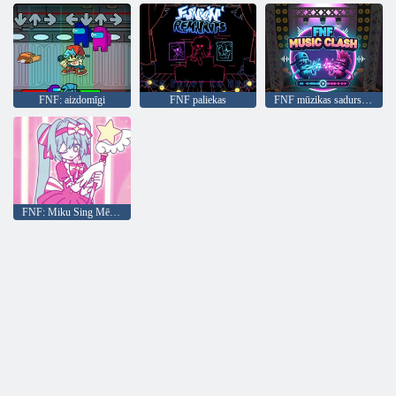
FNF: aizdomīgi
FNF paliekas
FNF mūzikas sadursme
FNF: Miku Sing Mēģiniet vēlreiz tūlīt