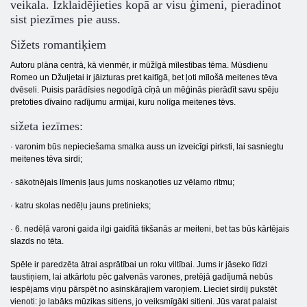
veikala. Izklaidējieties kopā ar visu ģimeni, pieradinot
sist piezīmes pie auss.
Sižets romantiķiem
Autoru plāna centrā, kā vienmēr, ir mūžīgā mīlestības tēma. Mūsdienu
Romeo un Džuljetai ir jāizturas pret kaitīgā, bet ļoti mīlošā meitenes tēva
dvēseli. Puisis parādīsies negodīgā cīņā un mēģinās pierādīt savu spēju
pretoties dīvaino radījumu armijai, kuru nolīga meitenes tēvs.
sižeta iezīmes:
· varonim būs nepieciešama smalka auss un izveicīgi pirksti, lai sasniegtu
meitenes tēva sirdi;
· sākotnējais līmenis ļaus jums noskaņoties uz vēlamo ritmu;
· katru skolas nedēļu jauns pretinieks;
· 6. nedēļā varoni gaida ilgi gaidītā tikšanās ar meiteni, bet tas būs kārtējais
slazds no tēta.
Spēle ir paredzēta ātrai asprātībai un roku viltībai. Jums ir jāseko līdzi
taustiņiem, lai atkārtotu pēc galvenās varones, pretējā gadījumā nebūs
iespējams viņu pārspēt no asinskārajiem varoņiem. Lieciet sirdij pukstēt
vienoti: jo labāks mūzikas sitiens, jo veiksmīgāki sitieni. Jūs varat palaist