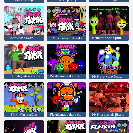
Fnf vs viltīgs
Piektdienas vakars Funkin' pret Kiborgu: pilna nedēļa
Kalmāru spēle Sprunki FNF Battle
FNF izlādēts: BF vāks
FNF: digitālā atklātība
Piektdienas vakars Sprunki pret 3
FNF pret varavīksnes draugiem
FNF: Pīļu medības
Piektdienas vakars Sprunki
FNF: asiņainais jūras dibens