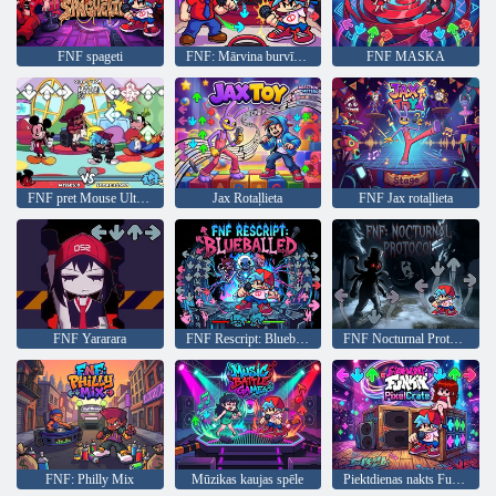
FNF spageti
FNF: Mārvina burvīgā pirmdiena
FNF MASKA
FNF pret Mouse Ultimate
Jax Rotaļlieta
FNF Jax rotaļlieta
FNF Yararara
FNF Rescript: Blueballed
FNF Nocturnal Protocol Mod
FNF: Philly Mix
Mūzikas kaujas spēle
Piektdienas nakts Funkin PixelCrate