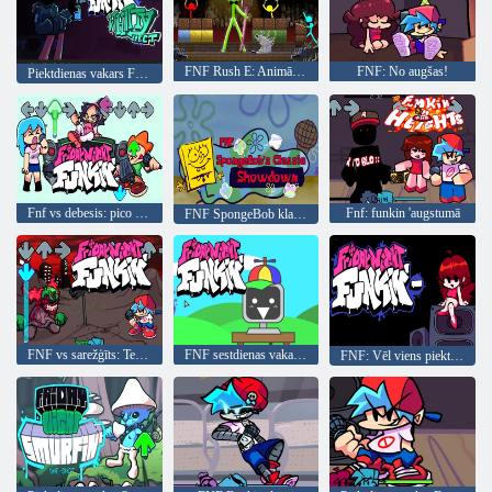
FNF Rush E: Animācija vs. Minecraft
FNF: No augšas!
Piektdienas vakars Funkin Whitty Erect
Fnf vs debesis: pico maisījums
Fnf: funkin 'augstumā
FNF SpongeBob klasiskā kāršu atklāšana
FNF vs sarežģīts: Tenebris
FNF sestdienas vakars Sprunkin’
FNF: Vēl viens piektdienas vakars