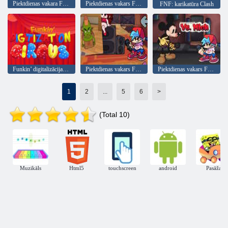
Piektdienas vakara Funkin' Party nedēļa
Piektdienas vakars Funkins: Terrafunk
FNF: karikatūra Clash
Funkin’ digitalizācijas cirks
Piektdienas vakars Funkins pret Kevinu Goblinu
Piektdienas vakars Funkin' VS Miks
1
2
...
5
6
>
(Total 10)
Muzikāls
Html5
touchscreen
android
Pasāža