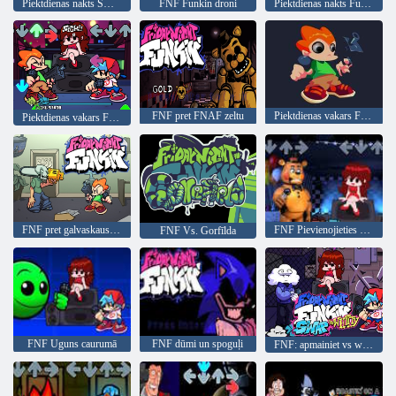
Piektdienas nakts Smurfin vienreizējs sitiens
FNF Funkin droni
Piektdienas nakts Funkin pārskats
FNF pret FNAF zeltu
Piektdienas vakars Funkin Big Eye
Piektdienas vakars Funkin 'Godot
FNF pret galvaskausa kazlēnu: Newgrounds Rhythm nemiernieki
FNF Pievienojieties grupai, bet visi dziediet to
FNF Vs. Gorfīlda
FNF Uguns caurumā
FNF dūmi un spoguļi
FNF: apmainiet vs whitty