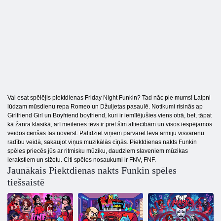
Vai esat spēlējis piektdienas Friday Night Funkin? Tad nāc pie mums! Laipni
lūdzam mūsdienu repa Romeo un Džuljetas pasaulē. Notikumi risinās ap
Girlfriend Girl un Boyfriend boyfriend, kuri ir iemīlējušies viens otrā, bet, tāpat
kā žanra klasikā, arī meitenes tēvs ir pret šīm attiecībām un visos iespējamos
veidos cenšas tās novērst. Palīdziet viņiem pārvarēt tēva armiju visvarenu
radību veidā, sakaujot viņus muzikālās cīņās. Piektdienas nakts Funkin
spēles priecēs jūs ar ritmisku mūziku, daudziem slaveniem mūzikas
ierakstiem un sižetu. Citi spēles nosaukumi ir FNV, FNF.
Jaunākais Piektdienas nakts Funkin spēles
tiešsaistē