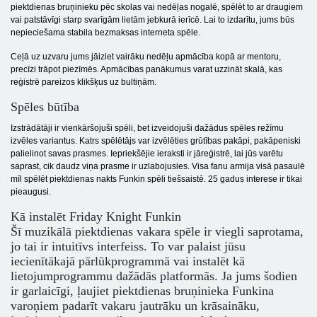
piektdienas bruņinieku pēc skolas vai nedēļas nogalē, spēlēt to ar draugiem
vai patstāvīgi starp svarīgām lietām jebkurā ierīcē. Lai to izdarītu, jums būs
nepieciešama stabila bezmaksas interneta spēle.
Ceļā uz uzvaru jums jāiziet vairāku nedēļu apmācība kopā ar mentoru,
precīzi trāpot piezīmēs. Apmācības panākumus varat uzzināt skalā, kas
reģistrē pareizos klikšķus uz bultiņām.
Spēles būtība
Izstrādātāji ir vienkāršojuši spēli, bet izveidojuši dažādus spēles režīmu
izvēles variantus. Katrs spēlētājs var izvēlēties grūtības pakāpi, pakāpeniski
palielinot savas prasmes. Iepriekšējie ieraksti ir jāreģistrē, lai jūs varētu
saprast, cik daudz viņa prasme ir uzlabojusies. Visa fanu armija visā pasaulē
mīl spēlēt piektdienas nakts Funkin spēli tiešsaistē. 25 gadus interese ir tikai
pieaugusi.
Kā instalēt Friday Knight Funkin
Šī muzikālā piektdienas vakara spēle ir viegli saprotama,
jo tai ir intuitīvs interfeiss. To var palaist jūsu
iecienītākajā pārlūkprogrammā vai instalēt kā
lietojumprogrammu dažādās platformās. Ja jums šodien
ir garlaicīgi, ļaujiet piektdienas bruņinieka Funkina
varoņiem padarīt vakaru jautrāku un krāsaināku,