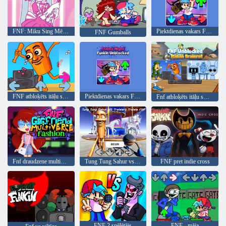
FNF: Miku Sing Mēģiniet vēlreiz tūlīt
Piektdienas vakars Funkins atbloķēts
FNF Gumballs
FNF atbloķēts itāļu smadzeņu velos
Piektdienas vakars Funkins atbloķēts
Fnf atbloķēts itāļu smadzeņu velos
Fnf draudzene multiverse mode
Tung Tung Sahur vs Tralalero Tralala FNF
FNF pret indie cross
FNF 2 spēlētājs
FNF - māja