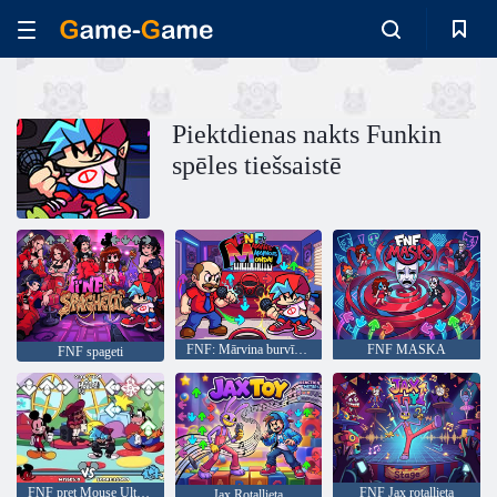
Piektdienas nakts Funkin
spēles tiešsaistē
FNF: Mārvina burvīgā pirmdiena
FNF MASKA
FNF spageti
FNF pret Mouse Ultimate
FNF Jax rotaļlieta
Jax Rotaļlieta