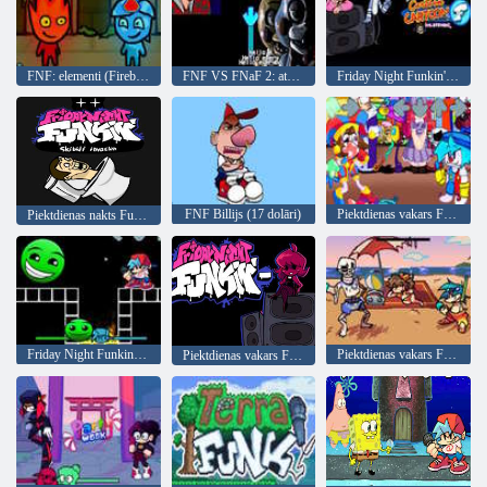
FNF: elementi (Fireboy un Watergirl)
FNF VS FNaF 2: atkaulota
Friday Night Funkin' Roastin' on a Cartoon Friday
FNF Billijs (17 dolāri)
Piektdienas vakars Funkins: Funkins digitālā naktī
Piektdienas nakts Funkin Skibidi iebrukums
Friday Night Funkin’ Lobotomy Dash Funkin
Piektdienas vakars Funkin VS Stīvens Skulijs
Piektdienas vakars Funkin ': mīnus mod