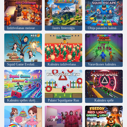
Izdzīvošanas meistars: 456 izaicinājums
Jautrs finierzāģis
Obija pasaules kalmāru bēgšana
Squid Game Evolution: visi varoņi!
Kalmāru izdzīvošanas skrējiena izaicinājums
Varavīksnes kalmāru izaicinājums
Kalmāru spēles skrējējs 2
Palaist Squidgame Run
Kalmāru spēle