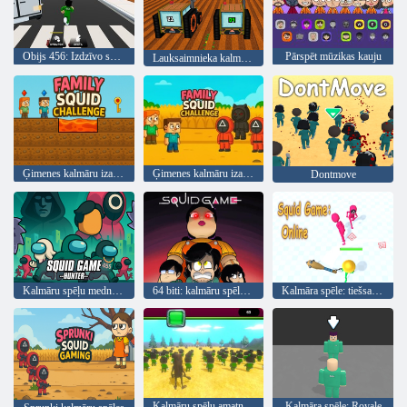
Obijs 456: Izdzīvo snaiperi kalmāru spēlē
Pārspēt mūzikas kauju
Lauksaimnieka kalmāru spēles izaicinājums
Ģimenes kalmāru izaicinājums
Ģimenes kalmāru izaicinājums
Dontmove
Kalmāru spēļu mednieks
64 biti: kalmāru spēles zēns
Kalmāra spēle: tiešsaistē
Kalmāru spēļu amatniecība Sahur
Kalmāra spēle: Royale