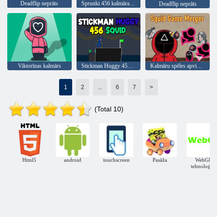
Deadflip neprāts
Sprunki 456 kalmāra sīkdatne
Deadflip neprāts
Viktorīnas kalmārs
Stickman Huggy 456 kalmārs
Kalmāru spēles apvienošanās
1
2
...
6
7
>
(Total 10)
Html5
android
touchscreen
Pasāža
WebGL
tehnoloģija