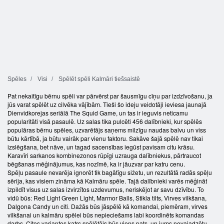
Spēles
Visi
Spēlēt spēli Kalmāri tiešsaistē
Pat nekaitīgu bērnu spēli var pārvērst par šausmīgu cīņu par izdzīvošanu, ja
jūs varat spēlēt uz cilvēka vājībām. Tieši šo ideju veidotāji ieviesa jaunajā
Dienvidkorejas seriālā The Squid Game, un tas ir ieguvis neticamu
popularitāti visā pasaulē. Uz salas tika pulcēti 456 dalībnieki, kur spēlēs
populāras bērnu spēles, uzvarētājs saņems milzīgu naudas balvu un viss
būtu kārtībā, ja būtu vairāk par vienu faktoru. Sakāve šajā spēlē nav tikai
izslēgšana, bet nāve, un tagad sacensības iegūst pavisam citu krāsu.
Karavīri sarkanos kombinezonos rūpīgi uzrauga dalībniekus, pārtraucot
bēgšanas mēģinājumus, kas nozīmē, ka ir jāuzvar par katru cenu.
Spēļu pasaule nevarēja ignorēt tik bagātīgu sižetu, un rezultātā radās spēļu
sērija, kas visiem zināma kā Kalmāru spēle. Tajā dalībnieki varēs mēģināt
izpildīt visus uz salas izvirzītos uzdevumus, neriskējot ar savu dzīvību. To
vidū būs: Red Light Green Light, Marmor Balls, Stikla tilts, Virves vilkšana,
Dalgona Candy un citi. Dažās būs jāspēlē kā komandai, piemēram, virves
vilkšanai un kalmāru spēlei būs nepieciešams labi koordinēts komandas
darbs. Citos variantos katrs spēlētājs būs viens pats, un jums nevajadzētu