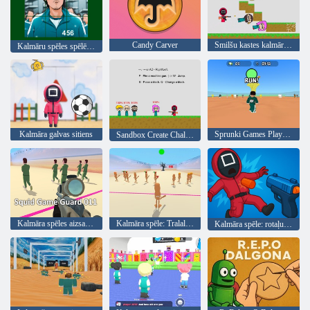
Candy Carver
Smilšu kastes kalmāru spēle rada izaicinājumu
Kalmāru spēles spēlētājs 456 bīdīšana
Kalmāra galvas sitiens
Sprunki Games Player 456
Sandbox Create Challenge
Kalmāra spēles aizsargs 011
Kalmāra spēle: Tralalero zaļā gaisma
Kalmāra spēle: rotaļu laukuma šāvējs