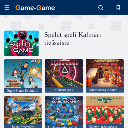
Spēlēt spēli Kalmāri
tiešsaistē
Kalmāru spēle
Izdzīvošanas meistars: 456 izaicinājums
Squid Game Evolution: visi varoņi!
Jautrs finierzāģis
Kalmāru izdzīvošanas skrējiena izaicinājums
Obija pasaules kalmāru bēgšana