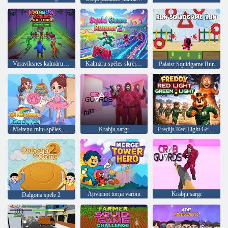
Varavīksnes kalmāru izaicinājums
Kalmāru spēles skrējējs 2
Palaist Squidgame Run
Meiteņu mini spēles, relaksējoša izklaide
Krabju sargi
Fredijs Red Light Green Light
Apvienot torņa varoni
Krabju sargi
Dalgona spēle 2