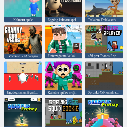
Kalmāru spēle
Eggdog kalmāru spēles stikla tilts
Tralalero Tralala sarkanā gaismas kalmāra spēle
Finierzāģa mīkla: kalmāru spēle Minecraft
456 pret Thanos 2 spēlētājs
Vecenīte GTA Vegasa
Eggdog sarkanā gaiši zaļā gaisma
Sprunki 456 kalmāra sīkdatne
Kalmāra spēles oriģināls