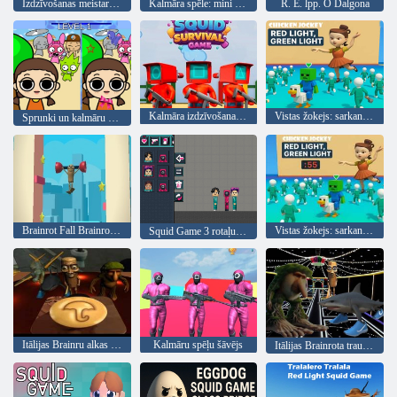
Izdzīvošanas meistars 456 izaicinājums
Kalmāra spēle: mini spēles tiešsaistē
R. E. lpp. O Dalgona
Kalmāra izdzīvošanas spēle
Vistas žokejs: sarkana gaisma, zaļa gaisma
Sprunki un kalmāru spēļu atšķirība
Brainrot Fall Brainrot piedzīvojumu spēle
Vistas žokejs: sarkana gaiši zaļa gaisma
Squid Game 3 rotaļu laukums
Itālijas Brainru alkas Dalgona
Kalmāru spēļu šāvējs
Itālijas Brainrota trauslais tilta kalmārs