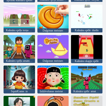
Sprunki kalmāru spēles
Kalmāra spēļu torņa aizsardzība
Kalmāra spēle: duelis
Dalgonas meistars
Kalmāru spēļu amatniecības skrējējs
Dalgonas meistars
Kalmāra skapju spēle
SquidGame. io
Izdzīvošanas meistars: 456 izaicinājums
Kalmāra spēle: amatniecības skrējējs