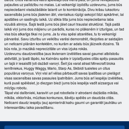
paļauties uz palīdzību no malas. Lai veiksmīgi izpildītu uzdevumu, jums būs
nepieciešami visdažādākie talanti un to kombinācija. Divu krāsu luksoforu
sacensībās jums būs jāskrien ātri, vienlaikus rūpīgi sekojot līdzi apkārtnei, lai
apstāties un sastingtu laikā. Uz stikla tilta jums būs nepieciešama laba
vizuālā atmiņa. Šajā testā jums būs jāiet cauri trauslai struktūrai. Tajā pašā
laikā viņi jums dos mājienu un parādīs, kuras no plāksnēm ir izturīgas, un tad
viss būs atkarīgs tikai no jums. Ja tu visu spēsi atcerēties, tu to veiksmīgi
pārvarēsi. Savu izturību un veiklību varēsi demonstrēt, rīkojoties ar saldajām
un neticami plānām konfektēm, no kurām ar adatu būs jāizvelk dizains. Tā
būs rota, jo mazākā neprecizitāte un viss izjuks rokās.
Uzdevumu daudzveidība ļaus ikvienam izvēlēties savai gaumei atbilstošu
aktivitāti, jo īpaši tāpēc, ka Kalmāru spēle ir izplatījusies citās spēļu pasaulēs
un tajā ir iesaistīti ļoti dažādi varoņi. Šeit jūs varat atrast Minecraft bloka
iemītniekus, Huggy Waggy, Mario, Starp As, Skibidi tualetes un citus
populārus varoņus. Viņi visi arī vēlas pārbaudīt savas īpašības un pielāgot
visas sacensības savas pasaules īpatnībām. Jums būs arī iespēja izvēlēties,
kurā pusē spēlēsiet, jo diezgan bieži jums būs iespēja vadīt aizsargus vai
milzīgu robotu.
Tāpat visi dalībnieki, karavīri un pat robotlelle ir atrodami dažādās mīklās,
mīklās, viktorīnās, mūzikas konkursos, šāvēju spēlēs un daudzās citās.
Neticami daudz iespēju ļauj apmierināt katru gaumi un garantēt jautrāku un
interesantāku laika pavadīšanu.