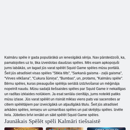
Kalmāru spēle ir gada populārākā un ienesīgākā sērija. Nav pārsteidzoši, ka,
pamatojoties uz to, tika izveidotas daudzas spēles. Mēs esam apkopojuši
jums labākās, un tagad jūs varat spēlēt Squid Game spēles mūsu portālā.
Šeit jūs atradīsiet visas spēles "Stikla tilts", "Sarkanā gaisma - zaļā gaisma",
"Virves vilkšana", "Cukura šūniņa", "Bumbas", un, protams, "Kalmāru spēle".
Bērnu spēles, kuras pieaugušie spēlēja seriālā izdzīvošanai un mēģināja
nopelnīt naudu. Mūsu sadaļā tiešsaistes spēles par Squid Game ir nekaitīgas
un radītas izklaides nolūkiem. Ja esat seriāla cienītājs, jums noteikti patiks
mūsu izlase. Jūs varat spēlēt un risināt mīklas viens pats vai sacensties ar
citiem spēlētājiem par izveicīgākā un atjautīgākā titulu. Šeit jūs atradīsiet
arkādes spēles, iemaņu un uzmanības spēles un pat skrējēju spēles. Izvēle
liela. Jūtieties brīvi ienākt un sākt spēlēt Squid Game spēles.
Jaunākais Spēlēt spēli Kalmāri tiešsaistē