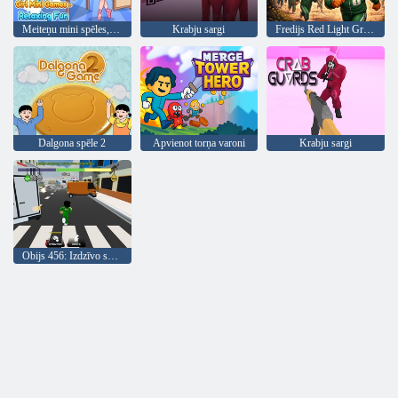
Meiteņu mini spēles, relaksējoša izklaide
Krabju sargi
Fredijs Red Light Green Light
Dalgona spēle 2
Apvienot torņa varoni
Krabju sargi
Obijs 456: Izdzīvo snaiperi kalmāru spēlē