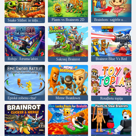
Plants vs Brainrots 2D
Brainhots: saģērbt un interjera dizains
Snake Slither. io itāļu Brainrot
Robijs: Ātruma labirints
Brainrot Blue Vs Red
Sakrauj Brainrot
Episkā zobenu cīņa! Cīņa Ragdoll arēnā!
Meme Beatdown
Rotaļlietu topija