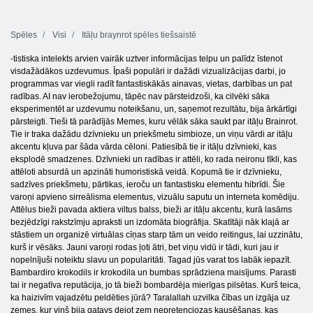
Spēles
Visi
Itāļu braynrot spēles tiešsaistē
-tistiska intelekts arvien vairāk uztver informācijas telpu un palīdz īstenot
visdažādākos uzdevumus. Īpaši populāri ir dažādi vizualizācijas darbi, jo
programmas var viegli radīt fantastiskākās ainavas, vietas, darbības un pat
radības. AI nav ierobežojumu, tāpēc nav pārsteidzoši, ka cilvēki sāka
eksperimentēt ar uzdevumu noteikšanu, un, saņemot rezultātu, bija ārkārtīgi
pārsteigti. Tieši tā parādījās Memes, kuru vēlāk sāka saukt par itāļu Brainrot.
Tie ir traka dažādu dzīvnieku un priekšmetu simbioze, un viņu vārdi ar itāļu
akcentu kļuva par šāda vārda cēloni. Patiesībā tie ir itāļu dzīvnieki, kas
eksplodē smadzenes. Dzīvnieki un radības ir attēli, ko rada neironu tīkli, kas
attēloti absurdā un apzināti humoristiskā veidā. Kopumā tie ir dzīvnieku,
sadzīves priekšmetu, pārtikas, ieroču un fantastisku elementu hibrīdi. Šie
varoņi apvieno sirreālisma elementus, vizuālu saputu un interneta komēdiju.
Attēlus bieži pavada aktiera viltus balss, bieži ar itāļu akcentu, kurā lasāms
bezjēdzīgi rakstzīmju apraksti un izdomāta biogrāfija. Skatītāji nāk klajā ar
stāstiem un organizē virtuālas cīņas starp tām un veido reitingus, lai uzzinātu,
kurš ir vēsāks. Jauni varoņi rodas ļoti ātri, bet viņu vidū ir tādi, kuri jau ir
nopelnījuši noteiktu slavu un popularitāti. Tagad jūs varat tos labāk iepazīt.
Bambardiro krokodils ir krokodila un bumbas sprādziena maisījums. Parasti
tai ir negatīva reputācija, jo tā bieži bombardēja mierīgas pilsētas. Kurš teica,
ka haizivīm vajadzētu peldēties jūrā? Taralallah uzvilka čības un izgāja uz
zemes, kur viņš bija gatavs dejot zem nepretenciozas kausēšanas, kas