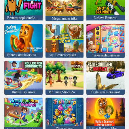
Brainrot sapludināšana un cīņa
Nošāva Brainrot!
Mega rampas triks
Ēšanas simulators itāļu dzīvnieku smadzenes
Itāļu Brainrot episkā viktorīna
Trakā sapludināšana
Rullītis Brainrots
Mr. Tung Shoot Zombie
Ērgļa šāvējs Brainrot
Zivju piliens
Itālijas Brainrot Merge spēle