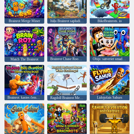
Brainrot Merge Miner
Itāļu Brainrot sapludināšanas klikšķinātājs
BikeBrainrots. io
Brainrot Chase Rooms šaušanas arēna
Obijs: satveriet smadzeņu puvi
Match The Brainrot
Brainrot: kastes čempions!
Lidojošais Sahurs
Ragdoll Brainrot Meme: Walk Challenge!