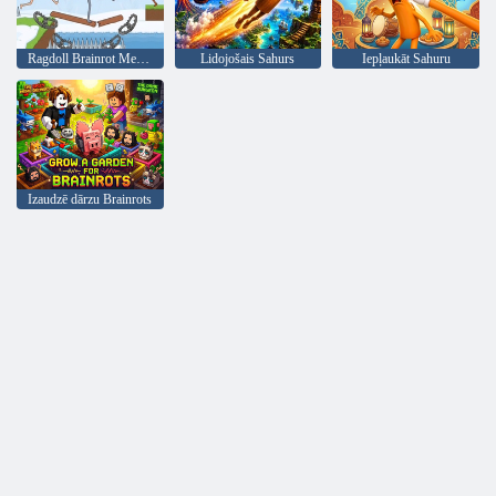
Ragdoll Brainrot Meme: Walk Challenge!
Lidojošais Sahurs
Iepļaukāt Sahuru
Izaudzē dārzu Brainrots