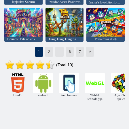
Iepļaukāt Sahuru
Izaudzē dārzu Brainrots
Sahur's Evolution Boss cīņas
Brainrot: Pils aplenkums!
Tung Tung Tung Sahur Vs Zombie
Prāta rotas dueļi
1
2
...
6
7
>
(Total 10)
Html5
android
touchscreen
WebGL
Atjautības
tehnoloģija
spēles