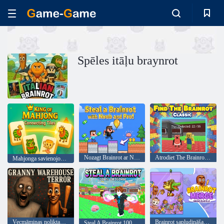
Spēles itāļu braynrot
Nozagt Brainrot ar Noob un Pro!
Atrodiet The Brainrot Classic
Mahjonga savienojošo flīžu karalis
Vecmāmiņas noliktavas terors
Brainrot sapludināšana: nometiet mīklu
Steal A Brainrot 100% oriģināls