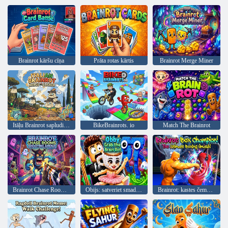
Brainrot kāršu cīņa
Prāta rotas kārtis
Brainrot Merge Miner
Itāļu Brainrot sapludināšanas klikšķinātājs
BikeBrainrots. io
Match The Brainrot
Brainrot Chase Rooms šaušanas arēna
Obijs: satveriet smadzeņu puvi
Brainrot: kastes čempions!