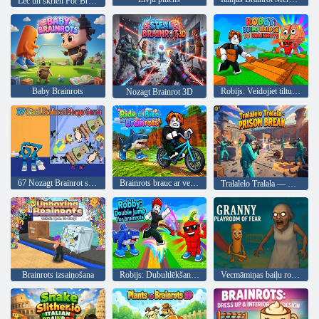
Lec un skrien For Brainrot
Baby Brainrots
Robijs: Veidojiet tiltu uz Brainrots
Nozagt Brainrot 3D
67 Nozagt Brainrot sapludināšanas spēle
Brainrots brauc ar velosipēdu
Tralalelo Tralala — Prison Break
Brainrots izsaiņošana
Robijs: Dubultlēkšana prātam
Vecmāmiņas baiļu rotaļu istaba