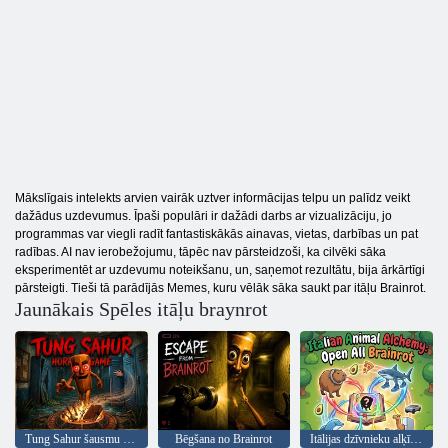
Mākslīgais intelekts arvien vairāk uztver informācijas telpu un palīdz veikt
dažādus uzdevumus. Īpaši populāri ir dažādi darbs ar vizualizāciju, jo
programmas var viegli radīt fantastiskākās ainavas, vietas, darbības un pat
radības. AI nav ierobežojumu, tāpēc nav pārsteidzoši, ka cilvēki sāka
eksperimentēt ar uzdevumu noteikšanu, un, saņemot rezultātu, bija ārkārtīgi
pārsteigti. Tieši tā parādījās Memes, kuru vēlāk sāka saukt par itāļu Brainrot.
Jaunākais Spēles itāļu braynrot
Tung Sahur šausmu spēle
Bēgšana no Brainrot
Itālijas dzīvnieku alķīmija: Open All Brainrot