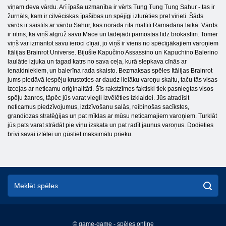
viņam deva vārdu. Arī īpaša uzmanība ir vērts Tung Tung Tung Sahur - tas ir
žurnāls, kam ir cilvēciskas īpašības un spējīgi izturēties pret vīrieti. Šāds
vārds ir saistīts ar vārdu Sahur, kas norāda rīta maltīti Ramadāna laikā. Vārds
ir ritms, ka viņš atgrūž savu Mace un tādējādi pamostas līdz brokastīm. Tomēr
viņš var izmantot savu ieroci cīņai, jo viņš ir viens no spēcīgākajiem varoņiem
Itālijas Brainrot Universe. Bijušie Kapučino Assassino un Kapuchino Balerino
laulātie izjuka un tagad katrs no sava ceļa, kurā slepkava cīnās ar
ienaidniekiem, un balerīna rada skaisto. Bezmaksas spēles Itālijas Brainrot
jums piedāvā iespēju krustoties ar daudz lielāku varoņu skaitu, taču tās visas
izceļas ar neticamu oriģinalitāti. Šīs rakstzīmes faktiski tiek pasniegtas visos
spēļu žanros, tāpēc jūs varat viegli izvēlēties izklaidei. Jūs atradīsit
neticamus piedzīvojumus, izdzīvošanu salās, reibinošas sacīkstes,
grandiozas stratēģijas un pat mīklas ar mūsu neticamajiem varoņiem. Turklāt
jūs pats varat strādāt pie viņu izskata un pat radīt jaunus varoņus. Dodieties
brīvi savai iztēlei un gūstiet maksimālu prieku.
© game-game - spēles online