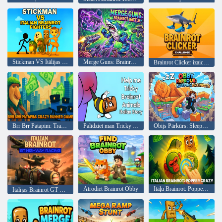
Stickman VS Itālijas Brainrot Fighters
Merge Guns: Brainrot Battle
Brainrot Clicker izaicinājums
Brr Brr Patapim: Trakā skrējēja spēle
Palīdziet man Tricky Brainrot Animals itāļu stāsts
Obijs Pārkūrs: Sleeping Brainrots
Atrodiet Brainrot Obby
Itāļu Brainrot: Popper Crazy
Itālijas Brainrot GT Highway Racing