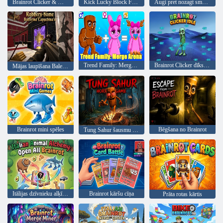
Brainrot Clicker & Merge
Kick Lucky Block For Brainrot
Augi pret nozagt smadzeņu puvi
Trend Family: Merge Arena
Brainrot Clicker dīkstāvē
Mājas laupīšana Balerīna Kapučina
Brainrot mini spēles
Bēgšana no Brainrot
Tung Sahur šausmu spēle
Itālijas dzīvnieku alķīmija: Open All Brainrot
Brainrot kāršu cīņa
Prāta rotas kārtis