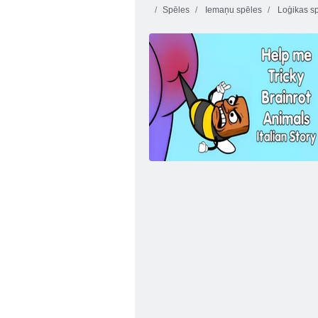
Spēles
Iemaņu spēles
Loģikas s
Jurassic Dino Medības