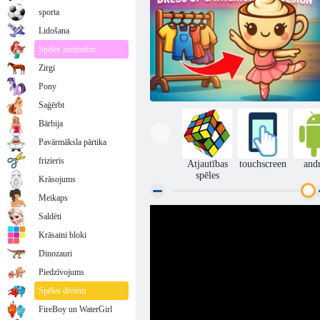
sporta
Lidošana
Spēles meitenēm
Zirgi
Pony
Saģērbt
Bārbija
Pavārmāksla pārtika
frizieris
Atjautības
touchscreen
and
spēles
Krāsojums
Meikaps
Saldēti
Brainhots: saģērbt un interjera dizains
Krāsaini bloki
Dinozauri
Piedzīvojums
Spēles diviem
FireBoy un WaterGirl