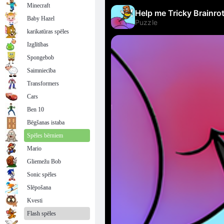
Minecraft
Baby Hazel
karikatūras spēles
Izglītības
Spongebob
Saimniecība
Transformers
Cars
Ben 10
Bēgšanas istaba
Spēles bērniem
Mario
Gliemežu Bob
Sonic spēles
Slēpošana
Kvesti
Flash spēles