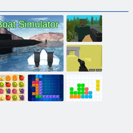
Pikseļu
izdzīvošana
Pikseļu kaujas
multiplayer
Sulīga
Vienpadsmit
domuzīme
Laivu simulators
Tentriks
Eleven