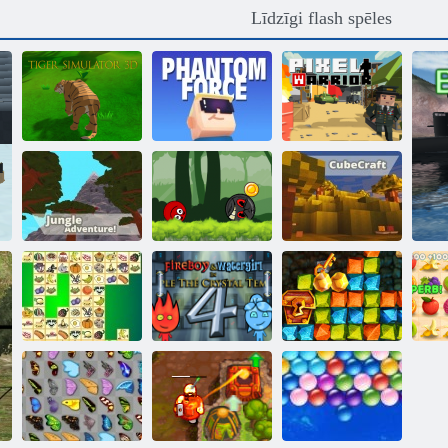
Līdzīgi flash spēles
Tīģera
Kogama
simulators 3D
Phantom Force
Pikseļu karavīrs
Bumbu varonis
Kogama:
piedzīvojums:
džungļu
sarkans lielība
Kogama:
piedzīvojums
bumbu
Cubecraft
Fireboy and
Gold Rush
Watergirl 4:
dārgumu
Kris Mahjong
Kristāla templis
medības