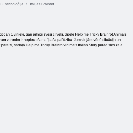
L tehnoloģija
Itālijas Brainrot
gan tuvinieki, gan pilnīgi sveši cilvēki. Spēlē Help me Tricky Brainrot Animals
otram varonim ir nepieciešama īpaša palīdzība. Jums ir jānovērtē situācija un
 pareizi, sadaļā Help me Tricky Brainrot Animals Italian Story parādīsies zaļa