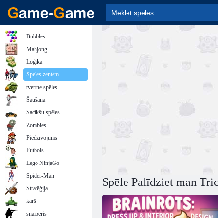
Bubbles
Mahjong
Loģika
Spēles zēniem
tvertne spēles
Šaušana
Sacīkšu spēles
Zombies
Piedzīvojums
Futbols
Lego NinjaGo
Spider-Man
Spēle Palīdziet man Tric
Stratēģija
karš
snaiperis