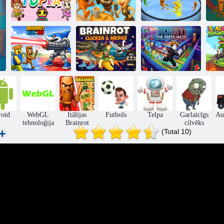
Episkā zobenu
V
Meme
cīņa! Cīņa
Rotaļlietu topija
Beatdown
Ragdoll arēnā!
Brainrot Blue
Brainrot Clicker
Robijs: Ātruma
Vs Red
& Merge
labirints
Sak
roid
WebGL
Itālijas
Futbols
Telpa
Garlaicīgs
Au
tehnoloģija
Brainrot
cilvēks
(Total 10)