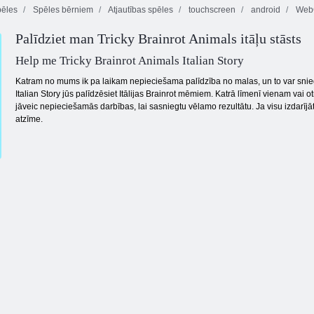
pēles
Spēles bērniem
Atjautības spēles
touchscreen
android
WebG
Palīdziet man Tricky Brainrot Animals itāļu stāsts
Nolādēts
Bezgalīgi
Tauriņš kyodai
dārgums 2
burbuļi
Help me Tricky Brainrot Animals Italian Story
Katram no mums ik pa laikam nepieciešama palīdzība no malas, un to var sniegt 
Italian Story jūs palīdzēsiet Itālijas Brainrot mēmiem. Katrā līmenī vienam vai 
jāveic nepieciešamās darbības, lai sasniegtu vēlamo rezultātu. Ja visu izdarījāt
atzīme.