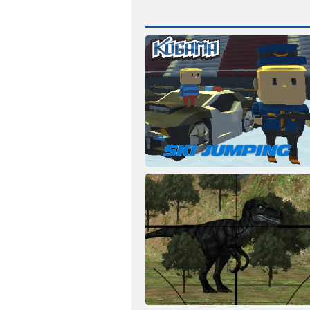
Kigama slēpošanas lekt!