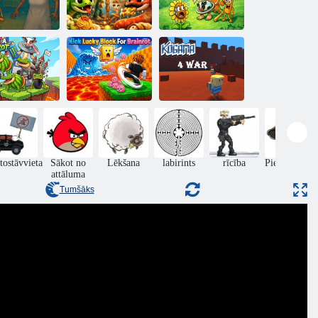
ecmāmiņas
baiļu rotaļu
Snake Slither. io
Plants vs
istaba
itāļu Brainrot
Brainrots 2D
Kick Lucky
Block For
rauj Brainrot
Brainrot
Kogama: 4 karš
tostāvvieta
Sākot no
Lēkšana
labirints
rīcība
Piedzīvojumi
attāluma
Tumšāks