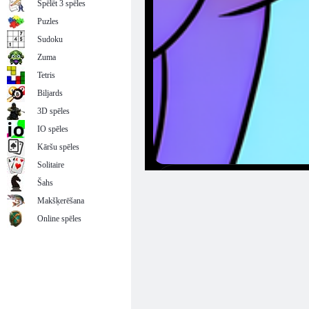
Spēlēt 3 spēles
Puzles
Sudoku
Zuma
Tetris
Biljards
3D spēles
IO spēles
Kāršu spēles
Solitaire
Šahs
Makšķerēšana
Online spēles