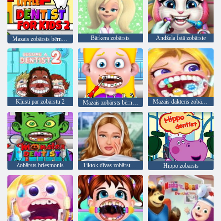
Bārkera zobārsts
Andžela Īstā zobārste
Mazais zobārsts bērniem 2
Kļūsti par zobārstu 2
Mazais dakteris zobārsts
Mazais zobārsts bērniem
Zobārsts briesmonis
Tiktok dīvas zobārsta piedzīvojumi
Hippo zobārsts