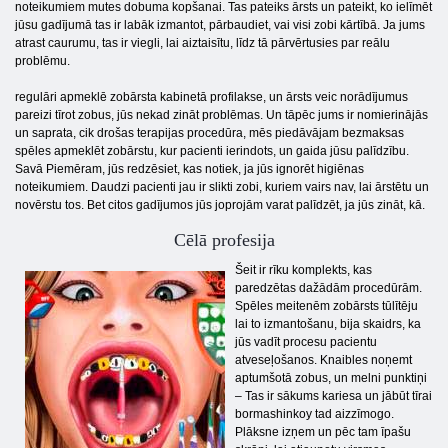
noteikumiem mutes dobuma kopšanai. Tas pateiks ārsts un pateikt, ko ielīmēt
jūsu gadījumā tas ir labāk izmantot, pārbaudiet, vai visi zobi kārtībā. Ja jums
atrast caurumu, tas ir viegli, lai aiztaisītu, līdz tā pārvērtusies par reālu
problēmu.
regulāri apmeklē zobārsta kabinetā profilakse, un ārsts veic norādījumus
pareizi tīrot zobus, jūs nekad zināt problēmas. Un tāpēc jums ir nomierinājās
un saprata, cik drošas terapijas procedūra, mēs piedāvājam bezmaksas
spēles apmeklēt zobārstu, kur pacienti ierindots, un gaida jūsu palīdzību.
Savā Piemēram, jūs redzēsiet, kas notiek, ja jūs ignorēt higiēnas
noteikumiem. Daudzi pacienti jau ir slikti zobi, kuriem vairs nav, lai ārstētu un
novērstu tos. Bet citos gadījumos jūs joprojām varat palīdzēt, ja jūs zināt, kā.
Cēlā profesija
Šeit ir rīku komplekts, kas
paredzētas dažādām procedūrām.
Spēles meitenēm zobārsts tūlītēju
lai to izmantošanu, bija skaidrs, ka
jūs vadīt procesu pacientu
atveseļošanos. Knaibles noņemt
aptumšotā zobus, un melni punktiņi
– Tas ir sākums kariesa un jābūt tīrai
bormashinkoy tad aizzīmogo.
Plāksne izņem un pēc tam īpašu