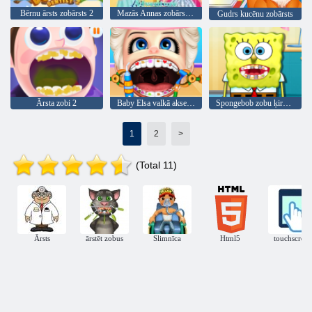
Bērnu ārsts zobārsts 2
Mazās Annas zobārsta piedzīvojums
Gudrs kucēnu zobārsts
Ārsta zobi 2
Baby Elsa valkā aksesuāru
Spongebob zobu ķirurģija
1
2
>
(Total 11)
Ārsts
ārstēt zobus
Slimnīca
Html5
touchscreen