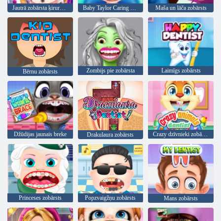
Jautrā zobārsta ķirurģija 2022
Baby Taylor Caring Story slimība
Maša un lāča zobārsts
Zombijs pie zobārsta
Laimīgs zobārsts
Bērnu zobārsts
Džūdijas jaunais breke
Crazy dzīvnieki zobārsts
Drakulaura zobārsts
Princeses zobārsts
Popzvaigžņu zobārsts
Mans zobārsts