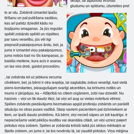
skrāpi, lai atjaunotu virsmas
gludumu un spīdumu, izturieties pret
to ar otu. Zobārsti izmantot īpašu
tīrīšanu un pat pulēšana sastāvu,
kas arī palīdz dziedēt kādu no
bojājumu smaganas. Ja jūs regulāri
spēlēt zobārsts spēlēt un rūpēties
par savu veselību, jūs vēl ilgi
pieprasīt pakalpojumus ārstu, bet, ja
jums ir izmantot viņu pakalpojumus,
jums nebūs bail no šīs kampaņas, jo
baidās meitene, kura acis ir asaras,
un tas viss dreb, gaidot procedūru.
, lai zobārsta iet uz jebkura vecuma
cilvēkiem, bet, ja bērni ir otra iespēja, lai saglabātu zobus veselīgi, kad vietā
piens konstantes, pieaugušajam svarīgi atcerēties, ka brīnums notiks un
mums ir jārūpējas, ka – Atšķirībā no citiem orgāniem, zobi nav dziedēt. Nu
haizivis – viņi un tik daudz ilkņi, lai viņi arī aug uz vietas nokritusi vēlreiz.
Spēles zobārsts piedāvājums bezmaksas apgūt profesiju zobārsts un parādīt
situāciju no otras puses vadībā. Starp saviem pacientiem pat dzīvniekiem ar
tiem, un īpaši daudz problēmu. Kā bērni, viņi necieš sāpes un ļoti kautrīgs. Ir
nepieciešams veikt pēkšņu kustību vai skandāla citādi, un viņi uzreiz paķert
pirkstus viņa zobiem. Spēles ar zobārsta krēslā laikā jūs sēdus mērkaķis ar
šķelto zobiem, un jums ir, lai tos novērstu tā, lai zaudēt pirkstus. Viņa mēģina