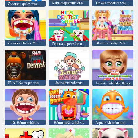
Kaķu mājdzīvnieku ārsts zobārsts
Trakais zobārsts wojak spēle
Zobārstu spēles mazuļiem
Zobārsts Doctor Makeover
Blondīne Sofija Zobakmens noņemšana
Zobārstu spēles bērniem
FNAF Nakts pie zobārsta
Jaunākais zobārsts
Jaukais zobārsts Blings
Dr. Bērnu zobārsts
Bērnu meža zobārsts
Aqua Fish zobu kopšana