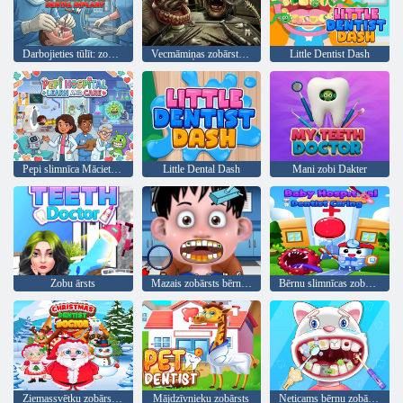
Darbojieties tūlīt: zobu implants
Vecmāmiņas zobārsta simulators
Little Dentist Dash
Pepi slimnīca Mācieties un aprūpējiet
Little Dental Dash
Mani zobi Dakter
Zobu ārsts
Mazais zobārsts bērniem 2
Bērnu slimnīcas zobārsta gādība
Ziemassvētku zobārsta ārsts
Mājdzīvnieku zobārsts
Neticams bērnu zobārsts