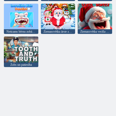
Neticams bērnu zobārsts
Ziemassvētku ārste zobārste
Ziemassvētku vecīša zobārste
Zobs un patiesība