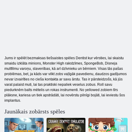
Jums ir spēlēt bezmaksas tiešsaistes spēles Dentist kur vērsties, lai skaistu
smaidu izklāta minions, Monster High rakstzīmes, SpongeBob, Disneja
multfilmu varoņu, slavenības, kā arī dzīvnieku un bērniem. Visas tās pašas
problēmas, bet, ja kāds var vilkt zobs vaļīgāk pavedienu, daudzos gadījumos
nevar izvairīties no cieša kontakta ar savu ārstu. Tas ir pārsteidzošs, kā jūs
varat palaist muti, lai tas praktiski nepaliek veselus zobus. Roll savu
piedurknēm balts mētelis un rokas instrumenti. No yellowed zobiem tīrs
plāksne, kariesa un tiek apstrādāti, lai novērstu pilnīgi bojāti, lai ieviestu šos
implantus.
Jaunākais zobārsts spēles