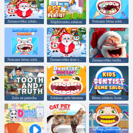
Ziemassvētku zobārsta ārsts
Neticams bērnu zobārsts
Mājdzīvnieku zobārsts
Neticams bērnu zobārsts
Ziemassvētku ārste zobārste
Ziemassvētku vecīša zobārste
Zobs un patiesība
Zobārstu spēle bērniem
Bērnu zobārsts Asmr salons