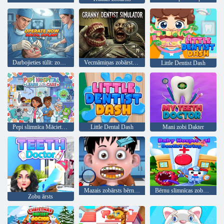
Darbojieties tūlīt: zobu implants
Vecmāmiņas zobārsta simulators
Little Dentist Dash
Pepi slimnīca Mācieties un aprūpējiet
Little Dental Dash
Mani zobi Dakter
Mazais zobārsts bērniem 2
Bērnu slimnīcas zobārsta gādība
Zobu ārsts