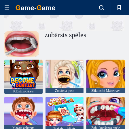
zobārsts spēles
Zobārsta puse
Slikti zobi Makeover
Kļūsti zobārsts
Mazais zobārsts
Zobu kopšanas spēle
Trakais zobārsts