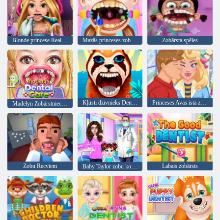
Blonde princese Real Dentist
Mazās princeses zobārsta piedzīvojums
Zobārsta spēles
Kļūsti dzīvnieks Dentist
Princeses Avas īstā zobārste
Madelyn Zobārstniecība
Zobu Recviem
Labais zobārsts
Baby Taylor zobu kopšana