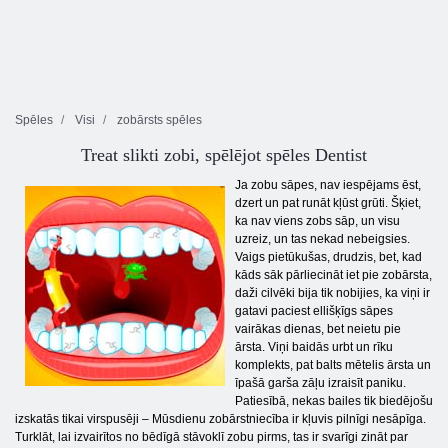
Spēles
Visi
zobārsts spēles
Treat slikti zobi, spēlējot spēles Dentist
Ja zobu sāpes, nav iespējams ēst,
dzert un pat runāt kļūst grūti. Šķiet,
ka nav viens zobs sāp, un visu
uzreiz, un tas nekad nebeigsies.
Vaigs pietūkušas, drudzis, bet, kad
kāds sāk pārliecināt iet pie zobārsta,
daži cilvēki bija tik nobijies, ka viņi ir
gatavi paciest ellišķīgs sāpes
vairākas dienas, bet neietu pie
ārsta. Viņi baidās urbt un rīku
komplekts, pat balts mētelis ārsta un
īpašā garša zāļu izraisīt paniku.
Patiesībā, nekas bailes tik biedējošu
izskatās tikai virspusēji – Mūsdienu zobārstniecība ir kļuvis pilnīgi nesāpīga.
Turklāt, lai izvairītos no bēdīgā stāvoklī zobu pirms, tas ir svarīgi zināt par