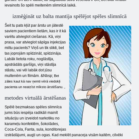
ievainots šo spēli meitenēm slimnīcā laikā.
izmēģināt uz balta mantija spēlējot spēles slimnīcā
Šeit tu pats kļūt par ārstu un jātestē
saviem pacientiem lietām, kas ir it kā
varētu atvieglot ciešanas. Kā, viņi
prasa, var atvieglot sāpīga injekcijas
miltu pacients? Viņš un tik slikti, bet
tas joprojām spīdzināt, spīdzināja.
Labāk lietota roku, noglāstīja,
apstrādāts garšīgs, viņi stāstīja
stāstu, vai vēl labāk dot jūsu
multenēm un filmām. &Nbsp;
Bet
zāles kaut kā nav ņemti vērā viedokļi
,
pacienta un neatzīst mīksto ārstēšanu.
metodes virtuālā ārstēšanas
Spēlē bezmaksas spēles slimnīca
jums būs iespēja radikāli mainīt
situāciju un izveidot narkotiku no
karameļu konfektēm, šokolādes,
Coca-Cola, Fanta, sula, konditorejas
izstrādājumi, augļi un ogas. Kad meklēt panaceja visām kaitēm, cilvēki