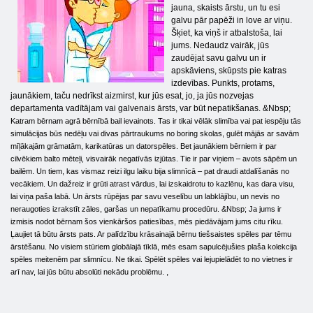
jauna, skaists ārstu, un tu esi
galvu pār papēži in love ar viņu.
Šķiet, ka viņš ir atbalstoša, lai
jums. Nedaudz vairāk, jūs
zaudējat savu galvu un ir
apskāviens, skūpsts pie katras
izdevības. Punkts, protams,
jaunākiem, taču nedrīkst aizmirst, kur jūs esat, jo, ja jūs nozvejas
departamenta vadītājam vai galvenais ārsts, var būt nepatikšanas. &Nbsp;
Katram bērnam agrā bērnībā bail ievainots. Tas ir tikai vēlāk slimība vai pat iespēju tās
simulācijas būs nedēļu vai divas pārtraukums no boring skolas, gulēt mājās ar savām
mīļākajām grāmatām, karikatūras un datorspēles. Bet jaunākiem bērniem ir par
cilvēkiem balto mēteļi, visvairāk negatīvās izjūtas. Tie ir par viņiem – avots sāpēm un
bailēm. Un tiem, kas vismaz reizi ilgu laiku bija slimnīcā – pat draudi atdalīšanās no
vecākiem. Un dažreiz ir grūti atrast vārdus, lai izskaidrotu to kazlēnu, kas dara visu,
lai viņa paša labā. Un ārsts rūpējas par savu veselību un labklājību, un nevis no
neraugoties izrakstīt zāles, garšas un nepatīkamu procedūru. &Nbsp;
Ja jums ir
izmisis nodot bērnam šos vienkāršos patiesības, mēs piedāvājam jums citu rīku.
Ļaujiet tā būtu ārsts pats. Ar palīdzību krāsainajā bērnu tiešsaistes spēles par tēmu
ārstēšanu. No visiem stūriem globālajā tīklā, mēs esam sapulcējušies plaša kolekcija
spēles meitenēm par slimnīcu. Ne tikai. Spēlēt spēles vai lejupielādēt to no vietnes ir
,
arī nav, lai jūs būtu absolūti nekādu problēmu.