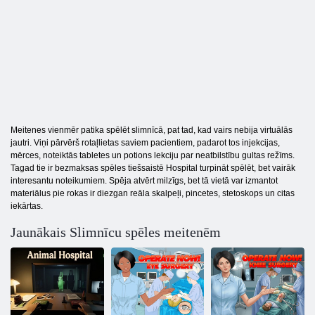
Meitenes vienmēr patika spēlēt slimnīcā, pat tad, kad vairs nebija virtuālās
jautri. Viņi pārvērš rotaļlietas saviem pacientiem, padarot tos injekcijas,
mērces, noteiktās tabletes un potions lekciju par neatbilstību gultas režīms.
Tagad tie ir bezmaksas spēles tiešsaistē Hospital turpināt spēlēt, bet vairāk
interesantu noteikumiem. Spēja atvērt milzīgs, bet tā vietā var izmantot
materiālus pie rokas ir diezgan reāla skalpeļi, pincetes, stetoskops un citas
iekārtas.
Jaunākais Slimnīcu spēles meitenēm