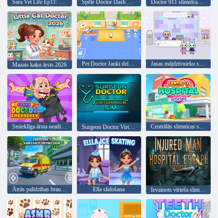
Sara Vet Life Ep11: Sesks
Spēle Doctor Dash Hospital
Doctor 911 slimnīcas simulators
Pet Doctor Jauki dzīvnieki
Jasas mājdzīvnieku slimnīca
Mazais kaķu ārsts 2026
Smieklīga ārsta neatliekamā palīdzība
Centrālās slimnīcas stāsti
Surgeon Doctor Virtual Job Sim
Ātrās palīdzības braukšanas spēle
Ella slidošana
Ievainots vīrieša slimnīcas aizbēgšana