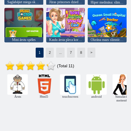
Saglabājiet miega skaistumu
Jūras princeses dziedināšanas ceļojums
Hiper medmāsa: slimnīcas spēles
Mini ārstu spēles
Kaulu ārsta pleca korpuss
Okeāna mazs slimnīcas ārsts
1
2
...
7
8
>
(Total 11)
Ārsts
Html5
touchscreen
android
Simulācijas
meitenēm