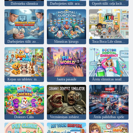
Dzīvnieku slimnīca
Darbojieties tūlīt: acu ķirurģija
Operēt tūlīt: ceļa locītavas ķirurģija
Darbojieties tūlīt: zobu implants
Slimnīcas ķirurgs
Toca Boca Life slimnīca
Ķepas un tabletes: mājdzīvnieku klīnika
Jautra pasaule
Ārstu slimnīcas neatliekamā palīdzība
Doktors Cālis
Vecmāmiņas zobārsta simulators
Ātrās palīdzības spēle