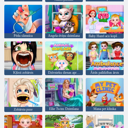
Pēdu slimnīca
Angela dvīņu dzimšana
Baby Hazel acu kopšana
Kļūsti zobārsts
Dzīvnieku dienas aprūpe
Ātrās palīdzības ārsts
Ellie Twins Dzimšana
Mana pet klīnika
Zobārsta puse