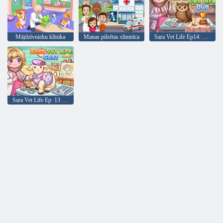
Mājdzīvnieku klīnika
Manas pilsētas slimnīca
Sara Vet Life Ep14: Pūce
Sara Vet Life Ep: 13 Goat