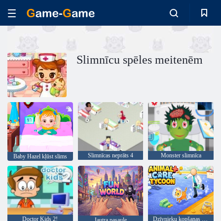
Slimnīcu spēles meitenēm
Slimnīcas neprāts 4
Monster slimnīca
Baby Hazel kļūst slims
Doctor Kids 2!
Dzīvnieku kopšanas magnāts
Jautra pasaule