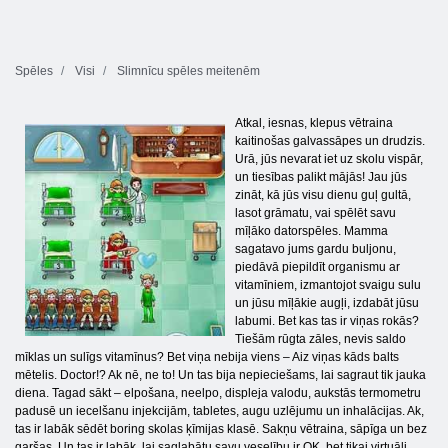
Spēles
Visi
Slimnīcu spēles meitenēm
Atkal, iesnas, klepus vētraina
kaitinošas galvassāpes un drudzis.
Urā, jūs nevarat iet uz skolu vispār,
un tiesības palikt mājās! Jau jūs
zināt, kā jūs visu dienu guļ gultā,
lasot grāmatu, vai spēlēt savu
mīļāko datorspēles. Mamma
sagatavo jums gardu buljonu,
piedāvā piepildīt organismu ar
vitamīniem, izmantojot svaigu sulu
un jūsu mīļākie augļi, izdabāt jūsu
labumi. Bet kas tas ir viņas rokās?
Tiešām rūgta zāles, nevis saldo
mīklas un sulīgs vitamīnus? Bet viņa nebija viens – Aiz viņas kāds balts
mētelis. Doctor!? Ak nē, ne to! Un tas bija nepieciešams, lai sagraut tik jauka
diena. Tagad sākt – elpošana, neelpo, displeja valodu, aukstās termometru
padusē un iecelšanu injekcijām, tabletes, augu uzlējumu un inhalācijas. Ak,
tas ir labāk sēdēt boring skolas ķīmijas klasē. Sakņu vētraina, sāpīga un bez
garšas. Un tas ir labāk, lai saglabātu savu veselību ir OK, bet tikai virtuāli