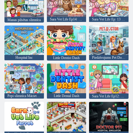
Sara Vet Life Ep14: Pūce
Sara Vet Life Ep: 13 Goat
Manas pilsētas slimnīca
Hospital Inc
Piedzīvojums Pet Doctor Animal Hospital
Little Dentist Dash
Pepi slimnīca Mācieties un aprūpējiet
Little Dental Dash
Sara Vet Life Ep12: Hameleons