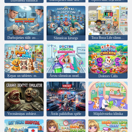
Dzīvnieku slimnīca
Darbojieties tūlīt: zobu implants
Toca Boca Life slimnīca
Slimnīcas ķirurgs
Ķepas un tabletes: mājdzīvnieku klīnika
Ārstu slimnīcas neatliekamā palīdzība
Doktors Cālis
Vecmāmiņas zobārsta simulators
Ātrās palīdzības spēle
Mājdzīvnieku klīnika