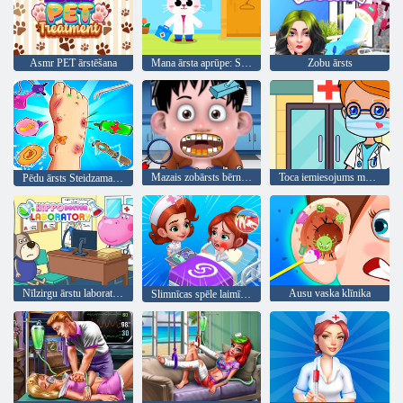
Asmr PET ārstēšana
Mana ārsta aprūpe: Sapņu slimnīca
Zobu ārsts
Mazais zobārsts bērniem 2
Toca iemiesojums mana slimnīca
Pēdu ārsts Steidzama aprūpe
Nīlzirgu ārstu laboratorija
Ausu vaska klīnika
Slimnīcas spēle laimīga klīnika