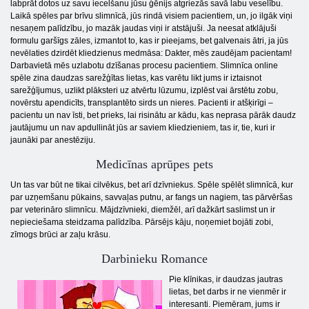
labprāt dotos uz savu iecelšanu jūsu ģēnijs atgriezās savā labu veselību.
Laikā spēles par brīvu slimnīcā, jūs rindā visiem pacientiem, un, jo ilgāk viņi
nesaņem palīdzību, jo mazāk jaudas viņi ir atstājuši. Ja neesat atklājuši
formulu garšīgs zāles, izmantot to, kas ir pieejams, bet galvenais ātri, ja jūs
nevēlaties dzirdēt kliedzienus medmāsa: Dakter, mēs zaudējam pacientam!
Darbavietā mēs uzlabotu dzīšanas procesu pacientiem. Slimnīca online
spēle zina daudzas sarežģītas lietas, kas varētu likt jums ir iztaisnot
sarežģījumus, uzlikt plāksteri uz atvērtu lūzumu, izplēst vai ārstētu zobu,
novērstu apendicīts, transplantēto sirds un nieres. Pacienti ir atšķirīgi –
pacientu un nav īsti, bet prieks, lai risinātu ar kādu, kas neprasa pārāk daudz
jautājumu un nav apdullināt jūs ar saviem kliedzieniem, tas ir, tie, kuri ir
jaunāki par anestēziju.
Medicīnas aprūpes pets
Un tas var būt ne tikai cilvēkus, bet arī dzīvniekus. Spēle spēlēt slimnīcā, kur
par uzņemšanu pūkains, savvaļas putnu, ar fangs un nagiem, tas pārvēršas
par veterināro slimnīcu. Mājdzīvnieki, diemžēl, arī dažkārt saslimst un ir
nepieciešama steidzama palīdzība. Pārsējs kāju, noņemiet bojāti zobi,
zīmogs brūci ar zaļu krāsu.
Darbinieku Romance
Pie klīnikas, ir daudzas jautras
lietas, bet darbs ir ne vienmēr ir
interesanti. Piemēram, jums ir