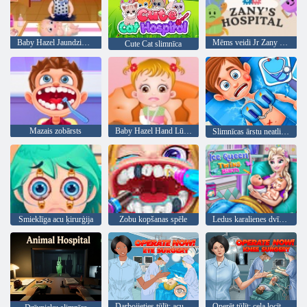
Baby Hazel Jaundzimušo Vakcinācija
Mēms veidi Jr Zany slimnīca
Cute Cat slimnīca
Mazais zobārsts
Baby Hazel Hand Lūzums
Slimnīcas ārstu neatliekamās palīdzības numurs
Smieklīga acu ķirurģija
Zobu kopšanas spēle
Ledus karalienes dvīņu dzimšana
Darbojieties tūlīt: acu ķirurģija
Operēt tūlīt: ceļa locītavas ķirurģija