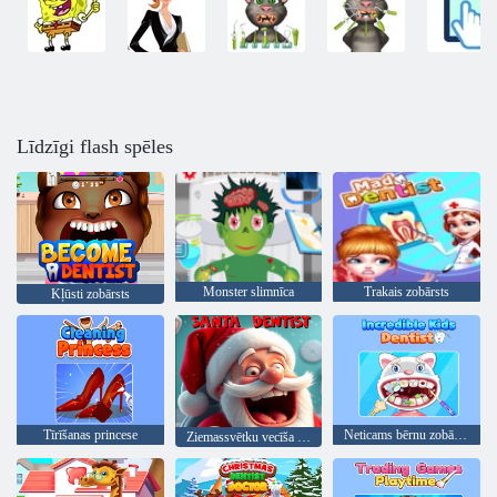
Līdzīgi flash spēles
Monster slimnīca
Trakais zobārsts
Kļūsti zobārsts
Tīrīšanas princese
Neticams bērnu zobārsts
Ziemassvētku vecīša zobārste