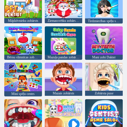
Mājdzīvnieku zobārsts
Ziemassvētku zobārsta ārsts
Tirdzniecības spēļu spēles laiks
Bērnu slimnīcas zobārsta gādība
Mazuļa pandas zobārsta aprūpe
Mani zobi Dakter
Mazais zobārsts
Zobārsta puse
Mini spēļu centrs