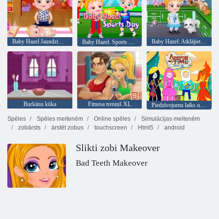
Baby Hazel Jaundzimušo Vakcinācija
Baby Hazel: Atklājiet dzīvnieki
Baby Hazel. Sports diena
Burkānu kūka
Fitnesa treniņš XL
Piedzīvojumu laiks uzposties
Spēles
Spēles meitenēm
Online spēles
Simulācijas meitenēm
zobārsts
ārstēt zobus
touchscreen
Html5
android
Slikti zobi Makeover
Bad Teeth Makeover