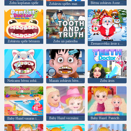
Zobu kopšanas spēle
Bērnu zobārsts Asmr salons
Zobārstu spēles mazuļiem
Zobārstu spēle bērniem
Zobs un patiesība
Ziemassvētku ārste zobārste
Neticams bērnu zobārsts
Mazais zobārsts bērniem 2
Zobu ārsts
Baby Hazel vecmāmiņas māja
Baby Hazel. Pateicība fun
Baby Hazel vasaras izklaide