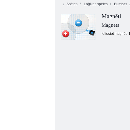
Spēles
Loģikas spēles
Bumbas
Magnēti
Magnets
Ielieciet magnēti,
Bezgalīgi burbuļi