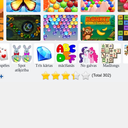
Glābšanas
Burbuļu
Bu
tauriņš
popstāsts
Burbuļa gars
Ziemassvētku
Pērtiķu burbuļu
Dzirkste 2
burbuļi
šāvējs
Ba
spēles
Spot
Trīs kārtas
mācīšanās
No galvas
Madžongs
atšķirība
(Total 302)