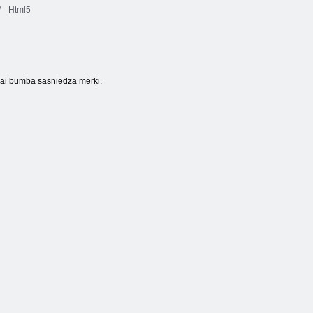
Html5
Kvadrātveida
Krāsu pikseļu
grābeklis
mākslas klasika
Spēļu arēna
 lai bumba sasniedza mērķi.