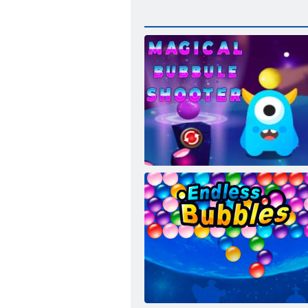
Burvju burbuļu šāvējs