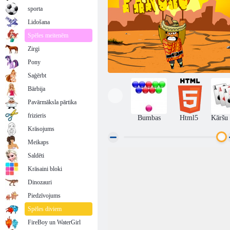
sporta
Lidošana
Spēles meitenēm
Zirgi
Pony
Saģērbt
Bārbija
Pavārmāksla pārtika
frizieris
Bumbas
Html5
Kāršu 
Krāsojums
Meikaps
Saldēti
Amigo Pancho
Krāsaini bloki
Dinozauri
Piedzīvojums
Spēles diviem
FireBoy un WaterGirl