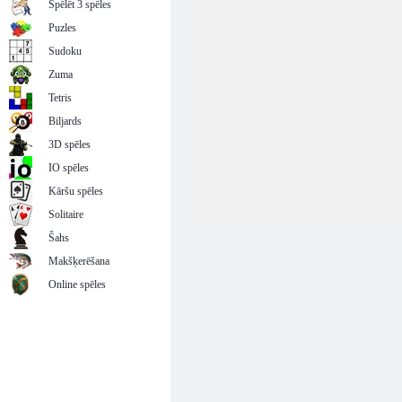
Spēlēt 3 spēles
Puzles
Sudoku
Zuma
Tetris
Biljards
3D spēles
IO spēles
Kāršu spēles
Solitaire
Šahs
Makšķerēšana
Online spēles