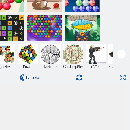
rbuļu šāvēja
Burbuļu šāvējs
sāga 2
Kaķēnu burbuļi
HD
Totemija:
Burbuļa
nolādēts
llz tiešsaistē
trāpījums
marmors
puzles
Puzzle
labirints
Galda spēles
rīcība
Piedzīvojumi
Tumšāks