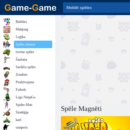
Bubbles
Mahjong
Loģika
Spēles zēniem
tvertne spēles
Šaušana
Sacīkšu spēles
Zombies
Piedzīvojums
Futbols
Lego NinjaGo
Spider-Man
Spēle Magnēti
Stratēģija
karš
snaiperis