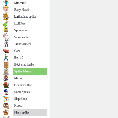
Minecraft
Baby Hazel
karikatūras spēles
Izglītības
Spongebob
Saimniecība
Transformers
Cars
Ben 10
Bēgšanas istaba
Spēles bērniem
Mario
Gliemežu Bob
Sonic spēles
Slēpošana
Kvesti
Flash spēles