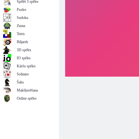
Spēlēt 3 spēles
Puzles
Sudoku
Zuma
Tetris
Biljards
3D spēles
IO spēles
Kāršu spēles
Solitaire
Šahs
Makšķerēšana
Online spēles