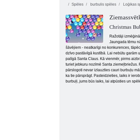
Spēles
burbulis spēles
Loģikas s
Ziemassvētk
Christmas Bu
Ražotāji izmēģināt
Jaungada tēmu nāk
šāvējiem - neatkarīgi no konkurences, tāpēc 
Tering burbuļu šāvējs
dzīvo pastāvīgā kustībā. Lai nebūtu garām uz
palīgā Santa Claus. Kā vienmēr, pirms aizbr
turiet jebkuru nozīmē Santa ziemeļbriežus. 
pārslogoti nevar izlauzties cauri burbuļu māk
ka tie pārsprāgt. Pasteidzieties, laiks ir ie
burbuļi, jums būs laiks, lai atpūsties un sp