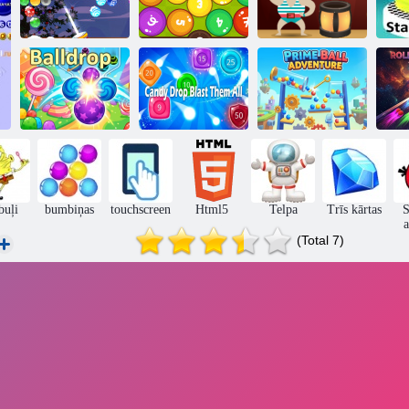
Burbuļu šāvēja
Tīģera bumba
Ka
Ziemassvētki
Math bumbas
tiešsaistē
Candy Drop
Prime Ball
Balldrop
Blast Them All
Adventure
B
buļi
bumbiņas
touchscreen
Html5
Telpa
Trīs kārtas
S
a
(Total 7)