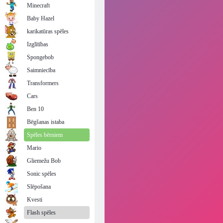
Minecraft
Baby Hazel
karikatūras spēles
Izglītības
Spongebob
Saimniecība
Transformers
Cars
Ben 10
Bēgšanas istaba
Spēles bērniem
Mario
Gliemežu Bob
Sonic spēles
Slēpošana
Kvesti
Flash spēles