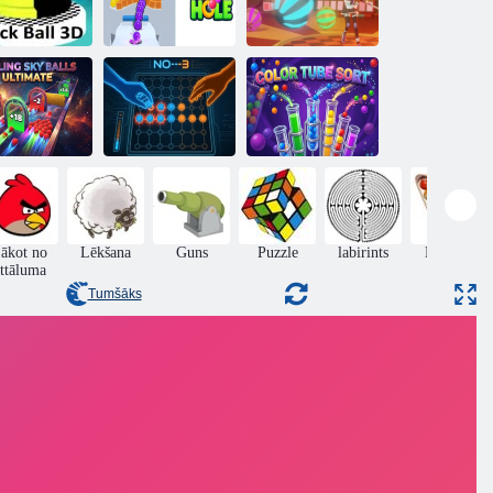
Smash un
udzes bumba
Savienot
apvienot
3d
caurumu
bumbiņas
Rolling Sky
Krāsu cauruļu
alls Ultimate
NĒ---3
kārtošana
ākot no
Lēkšana
Guns
Puzzle
labirints
Biljards
ttāluma
Tumšāks