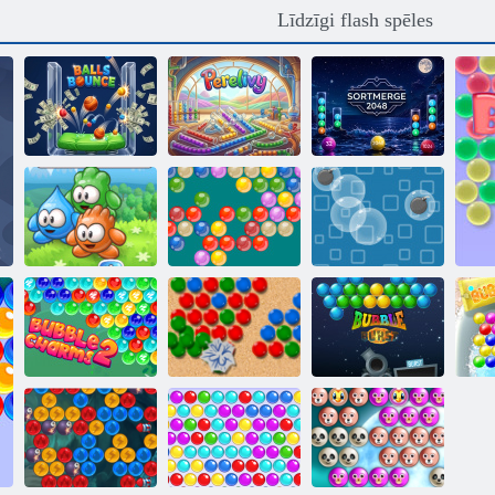
Līdzīgi flash spēles
Atlekšanas
SORTMERGE
bumbiņas
Perelivy
2048
Lāse plops
Šāvējs
Burbuļu lietus
Burbuļu Charms
Ziņojumu dēlis
Burbuļa
2
Bubble Shooter
pārsprāgšana