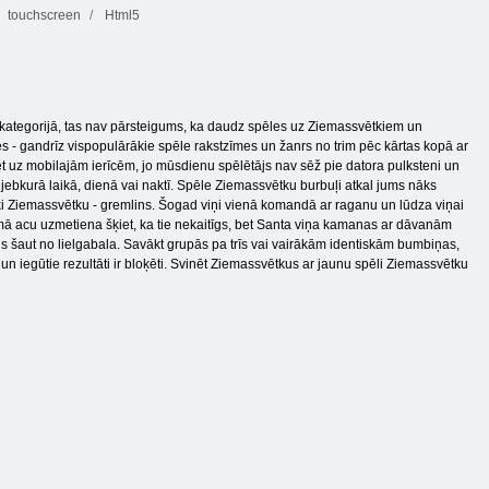
touchscreen
Html5
jā kategorijā, tas nav pārsteigums, ka daudz spēles uz Ziemassvētkiem un
 gandrīz vispopulārākie spēle rakstzīmes un žanrs no trim pēc kārtas kopā ar
 uz mobilajām ierīcēm, jo ​​mūsdienu spēlētājs nav sēž pie datora pulksteni un
s jebkurā laikā, dienā vai naktī. Spēle Ziemassvētku burbuļi atkal jums nāks
eki Ziemassvētku - gremlins. Šogad viņi vienā komandā ar raganu un lūdza viņai
irmā acu uzmetiena šķiet, ka tie nekaitīgs, bet Santa viņa kamanas ar dāvanām
s būs šaut no lielgabala. Savākt grupās pa trīs vai vairākām identiskām bumbiņas,
, un iegūtie rezultāti ir bloķēti. Svinēt Ziemassvētkus ar jaunu spēli Ziemassvētku