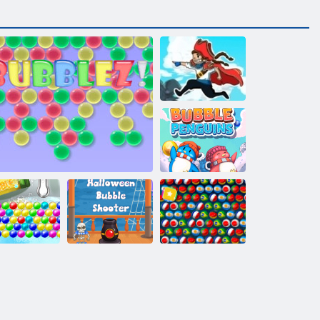
Jūras burbuļi
pirātus
Burbuļu
Pingvīni
Halovīni burbuļa
Burbuļu šāvēja
Burbulis
Burbuļzma
šāvēja
Pasaules kauss