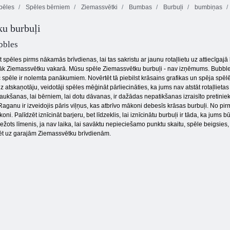
pēles
Spēles bērniem
Ziemassvētki
Bumbas
Burbuļi
bumbiņas
u burbuļi
Burbuļu šāvēja
Burbuļu šāvēja
Burbuļu pūķi
klasika
mājdzīvnieks
bbles
 spēles pirms nākamās brīvdienas, lai tas sakristu ar jaunu rotaļlietu uz attiecīga
 Ziemassvētku vakarā. Mūsu spēle Ziemassvētku burbuļi - nav izņēmums. Bubbles -
spēle ir nolemta panākumiem. Novērtēt tā piebilst krāsains grafikas un spēja spēlēt
 atskaņotāju, veidotāji spēles mēģināt pārliecināties, ka jums nav atstāt rotaļlieta
aukšanas, lai bērniem, lai dotu dāvanas, ir dažādas nepatikšanas izraisīto pretini
Raganu ir izveidojis pāris viļņus, kas atbrīvo mākoni debesīs krāsas burbuļi. No p
oni. Palīdzēt iznīcināt barjeru, bet līdzeklis, lai iznīcinātu burbuļi ir tāda, ka jum
robežots līmenis, ja nav laika, lai savāktu nepieciešamo punktu skaitu, spēle beigsies
ēlēt uz garajām Ziemassvētku brīvdienām.