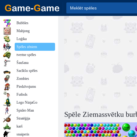
Bubbles
Mahjong
Loģika
Spēles zēniem
tvertne spēles
Šaušana
Sacīkšu spēles
Zombies
Piedzīvojums
Futbols
Lego NinjaGo
Spider-Man
Spēle Ziemassvētku bur
Stratēģija
karš
snaiperis