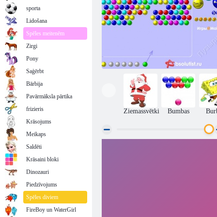
sporta
Lidošana
Spēles meitenēm
Zirgi
Pony
Saģērbt
Bārbija
Pavārmāksla pārtika
frizieris
Ziemassvētki
Bumbas
Bur
Krāsojums
Meikaps
Saldēti
Burbuļi
Krāsaini bloki
Dinozauri
Piedzīvojums
Spēles diviem
FireBoy un WaterGirl