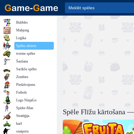
Bubbles
Mahjong
Loģika
Spēles zēniem
tvertne spēles
Šaušana
Sacīkšu spēles
Zombies
Piedzīvojums
Futbols
Lego NinjaGo
Spider-Man
Spēle Flīžu kārtošana — 
Stratēģija
karš
snaiperis