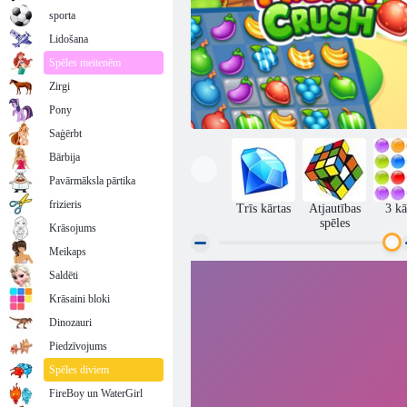
sporta
Lidošana
Spēles meitenēm
Zirgi
Pony
Saģērbt
Bārbija
Pavārmāksla pārtika
frizieris
Trīs kārtas
Atjautības
3 kā
spēles
Krāsojums
Meikaps
Saldēti
Fruta Crush
Krāsaini bloki
Dinozauri
Piedzīvojums
Spēles diviem
FireBoy un WaterGirl