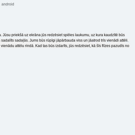
android
la. Jūsu priekšā uz ekrāna jūs redzēsiet spēles laukumu, uz kura kaudzītē būs
 sadalīts sadaļās. Jums būs rūpīgi jāpārbauda viss un jāatrod trīs vienādi attēli.
īs vienādu attēlu rindā. Kad tas būs izdarīts, jūs redzēsiet, kā šīs flīzes pazudīs no