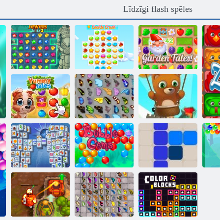
Līdzīgi flash spēles
Sīkdatņu
Juksts blitz 3
simpātija 3
Dārza pasakas
Burbuļu šāvējs
Yummy pasakas
Tauriņš kyodai
bezgalīgs
Mahjong
Fortuna
Burbulis Gemes
1212!