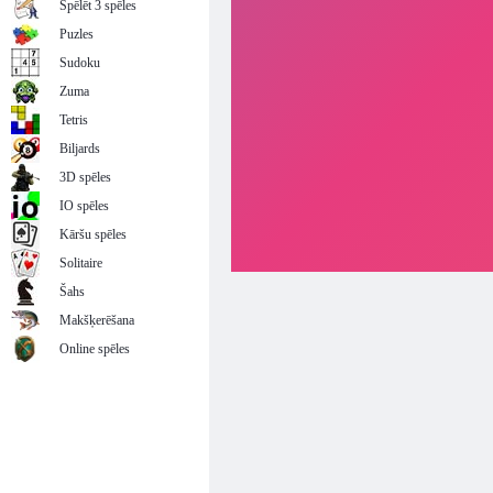
Spēlēt 3 spēles
Puzles
Sudoku
Zuma
Tetris
Biljards
3D spēles
IO spēles
Kāršu spēles
Solitaire
Šahs
Makšķerēšana
Online spēles