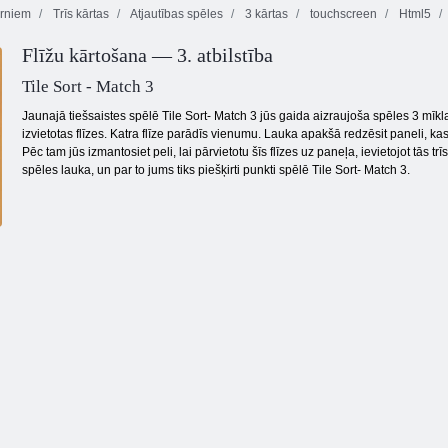
rniem
Trīs kārtas
Atjautības spēles
3 kārtas
touchscreen
Html5
Flīžu kārtošana — 3. atbilstība
Nolādēts
Tauriņš Kyodai
dārgums 2
HD
Krāsu bloki
Tile Sort - Match 3
Jaunajā tiešsaistes spēlē Tile Sort- Match 3 jūs gaida aizraujoša spēles 3 mīk
izvietotas flīzes. Katra flīze parādīs vienumu. Lauka apakšā redzēsit paneli, kas
Pēc tam jūs izmantosiet peli, lai pārvietotu šīs flīzes uz paneļa, ievietojot tās tr
spēles lauka, un par to jums tiks piešķirti punkti spēlē Tile Sort- Match 3.