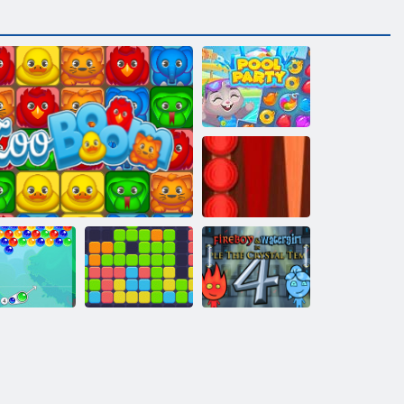
Baseina ballīte
Backgammon
Classic
Fireboy and
Burbulis
Vienpadsmit
Watergirl 4:
Charms
Zoodārza uzplaukums
Eleven
Kristāla templis