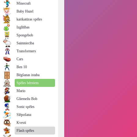
Minecraft
Baby Hazel
karikatūras spēles
Izglītības
Spongebob
Saimniecība
Transformers
Cars
Ben 10
Bēgšanas istaba
Spēles bērniem
Mario
Gliemežu Bob
Sonic spēles
Slēpošana
Kvesti
Flash spēles