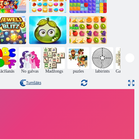
Burvju
Sīkdatņu
dārglietas
simpātija 2
Gumijas bloki
Piedzīvojumu
Sulīga
ewels Blitz 5
sulīgs ogas
domuzīme
ācīšanās
No galvas
Madžongs
puzles
labirints
Galda spēles
Tumšāks