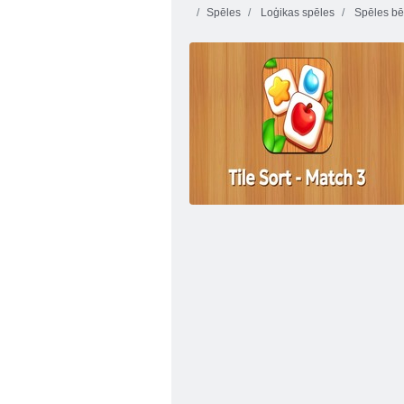
Spēles
Loģikas spēles
Spēles bē
Bezgalīgi burbuļi