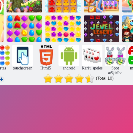
Svītrains Island
Pudding zeme 2
Jūrnieks
Dārgakmeņu
Spēļu arēna
Candy Lain 5
leģenda
J
rtas
touchscreen
Html5
android
Kāršu spēles
Spot
m
atšķirība
(Total 10)