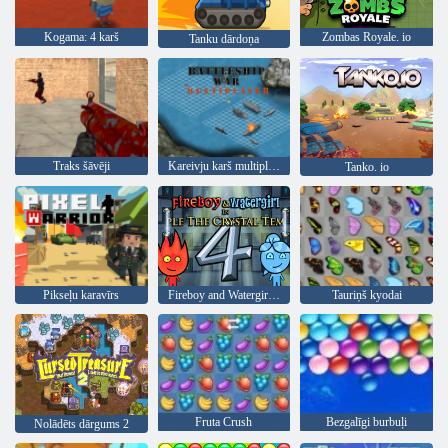
Kogama: 4 karš
Zombas Royale. io
Tanku dārdoņa
Traks šāvēji
Kareivju karš multiplayer
Tanko. io
Pikseļu karavīrs
Fireboy and Watergirl 4: Kristāla templis
Tauriņš kyodai
Fruta Crush
Bezgalīgi burbuļi
Nolādēts dārgums 2