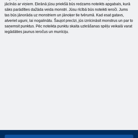
jācīnās ar viņiem. Ekrānā jūsu priekšā būs redzams noteikts apgabals, kurā
sāks parādīties dažāda veida monstri. Jūsu rīcībā būs noteikti ieroči. Jums
tas būs jānorāda uz monstriem un jānoķer tie tvērumā. Kad esat gatavs,
atveriet uguni, lai nogalinātu. Šaujot precīzi, jūs iznīcināsit monstrus un par to
saņemsit punktus. Pēc noteikta punktu skaita uzkrāšanas spēļu veikalā varat
iegādāties jaunus ieročus un munīciju.