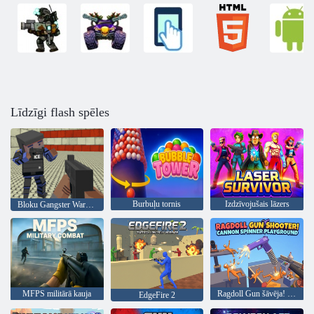
Līdzīgi flash spēles
Burbuļu tornis
Izdzīvojušais lāzers
Bloku Gangster Warfare
MFPS militārā kauja
Ragdoll Gun šāvēja! Lielgabalu vērpēju rotaļu laukums
EdgeFire 2