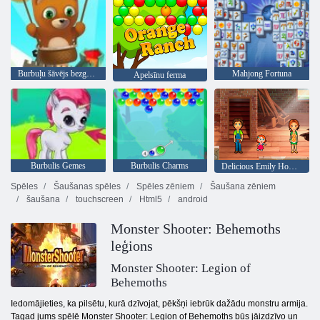
Burbuļu šāvējs bezgalīgs
Mahjong Fortuna
Apelsīnu ferma
Burbulis Gemes
Burbulis Charms
Delicious Emily Home Sweet Home
Spēles
Šaušanas spēles
Spēles zēniem
Šaušana zēniem
šaušana
touchscreen
Html5
android
Monster Shooter: Behemoths
leģions
Monster Shooter: Legion of
Behemoths
Iedomājieties, ka pilsētu, kurā dzīvojat, pēkšņi iebrūk dažādu monstru armija.
Tagad jums spēlē Monster Shooter: Legion of Behemoths būs jāizdzīvo un