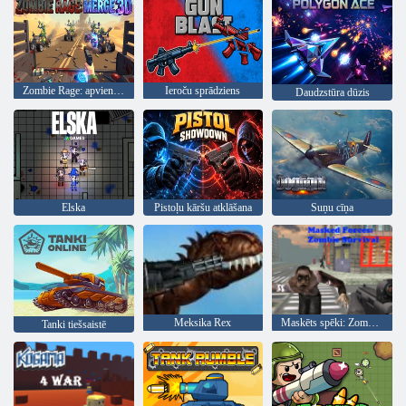
Zombie Rage: apvienojiet 3D
Ieroču sprādziens
Daudzstūra dūzis
Elska
Pistoļu kāršu atklāšana
Suņu cīņa
Meksika Rex
Maskēts spēki: Zombie Survival
Tanki tiešsaistē