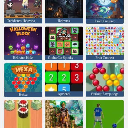
Trešdienas Helovīna ala
Helovīns
Crate Conjurer
Helovīna bloks
Gudra Cia Spooky Memory
Fruit Connect
Apvienot
Burbuļu šāvēja sāga
Heksa