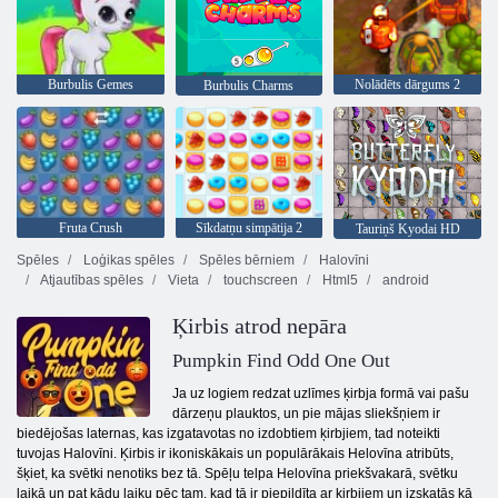
Burbulis Gemes
Nolādēts dārgums 2
Burbulis Charms
Fruta Crush
Sīkdatņu simpātija 2
Tauriņš Kyodai HD
Spēles
Loģikas spēles
Spēles bērniem
Halovīni
Atjautības spēles
Vieta
touchscreen
Html5
android
Ķirbis atrod nepāra
Pumpkin Find Odd One Out
Ja uz logiem redzat uzlīmes ķirbja formā vai pašu
dārzeņu plauktos, un pie mājas sliekšņiem ir
biedējošas laternas, kas izgatavotas no izdobtiem ķirbjiem, tad noteikti
tuvojas Halovīni. Ķirbis ir ikoniskākais un populārākais Helovīna atribūts,
šķiet, ka svētki nenotiks bez tā. Spēļu telpa Helovīna priekšvakarā, svētku
laikā un pat kādu laiku pēc tam, kad tā ir piepildīta ar ķirbjiem un izskatās kā