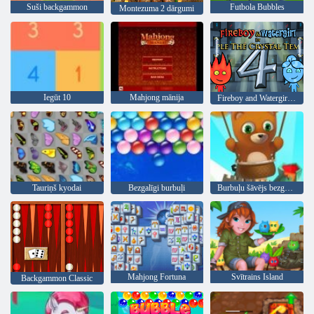
Suši backgammon
Futbola Bubbles
Montezuma 2 dārgumi
Iegūt 10
Mahjong mānija
Fireboy and Watergirl 4: Kristāla templis
Tauriņš kyodai
Bezgalīgi burbuļi
Burbuļu šāvējs bezgalīgs
Mahjong Fortuna
Svītrains Island
Backgammon Classic