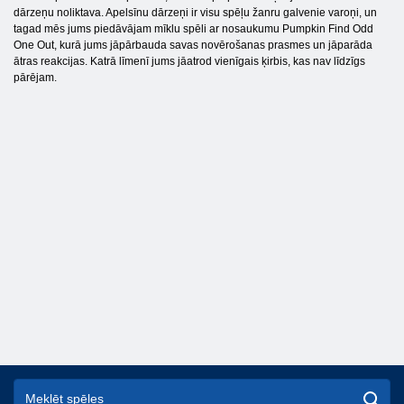
dārzeņu noliktava. Apelsīnu dārzeņi ir visu spēļu žanru galvenie varoņi, un
tagad mēs jums piedāvājam mīklu spēli ar nosaukumu Pumpkin Find Odd
One Out, kurā jums jāpārbauda savas novērošanas prasmes un jāparāda
ātras reakcijas. Katrā līmenī jums jāatrod vienīgais ķirbis, kas nav līdzīgs
pārējam.