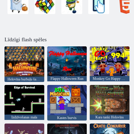
Līdzīgi flash spēles
Flappy Halloween Run
Monkey Go Happy Stage 994
Helovīna burbuļu šaušanas spēle
Izdzīvošanas mala
Kara tanki Helovīns
Kastes burvis