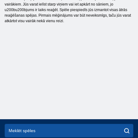
vairākiem. Jūs varat ielīst starp viņiem vai iet apkārt no sāniem, jo
u200bu200bjums ir laiks reaģēt. Spēle piespiedīs jūs izmantot visas ātrās
reaģēšanas spējas. Pirmais mēģinājums var būt neveiksmīgs, taču jūs varat
atkārtot visu vairāk nekā vienu reizi.