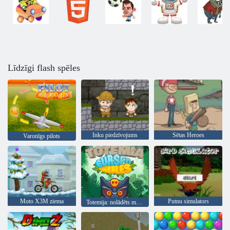
Līdzīgi flash spēles
Inku piedzīvojums
Sētas Heroes
Varonīgs pilots
Moto X3M ziema
Putnu simulators
Totemija: nolādēts marmors