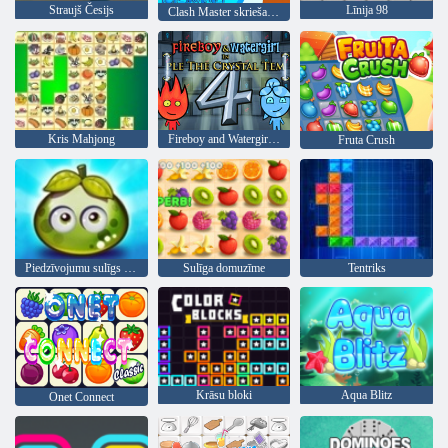
Straujš Česijs
Līnija 98
Clash Master skriešanas spēle
Kris Mahjong
Fireboy and Watergirl 4: Kristāla templis
Fruta Crush
Piedzīvojumu sulīgs ogas
Sulīga domuzīme
Tentriks
Krāsu bloki
Aqua Blitz
Onet Connect