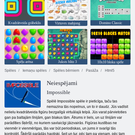
Kvadrātveida grābeklis
Domino Classic
Virtuves mahjong
Spēļu arēna
Juksts blitz 3
10x10 bloku spēle
Spēles
Iemaņu spēles
Spēles bērniem
Pasāža
Html5
Neiespējami
Impossible
Spēlē Impossible spēle ir pieticīga, taču tas
nemazina tās nopelnus, un to ir daudz. Jūs vadīsit
nelielu kvadrātveida figūru bezgalīgā virtuālajā telpā. Jūs varat pārvietoties
gan pa baltajām līnijām, gan blakus tām. Ātrums ir liels, un uz līnijām var
parādīties šķēršļi, no kuriem savlaicīgi jāizvairās. Figūras kustības ne
vienmēr ir vienmērīgas, tās var būt periodiskas, un jums ir svarīgi tās
kontrolēt. Šķēršļi parādās haotiski, šeit un tur, pēc tam pa vienam, pēc tam