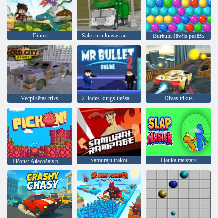
Dinoz
Salas tīru kravas automašīnu atkritumu sim
Burbuļu šāvēja pasāža
Vecpilsētas triks
2. lodes kungs tiešsaistē
Divas trikus
Samuraju trakot
Pļauka meistars
Pičons: Atlecošais putns