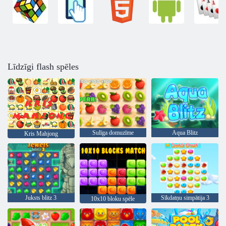
Līdzīgi flash spēles
Sulīga domuzīme
Aqua Blitz
Kris Mahjong
Juksts blitz 3
Sīkdatņu simpātija 3
10x10 bloku spēle