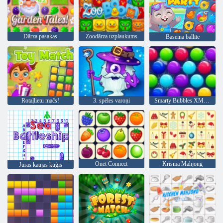
Dārza pasakas
Zoodārza uzplaukums
Baseina ballīte
Rotaļlietu mačs!
3. spēles varoņi
Smarty Bubbles XMas Edition
Onet Connect
Krisma Mahjong
Jūras kaujas kuģis