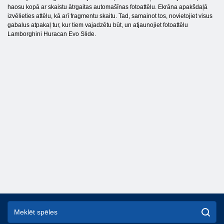
haosu kopā ar skaistu ātrgaitas automašīnas fotoattēlu. Ekrāna apakšdaļā
izvēlieties attēlu, kā arī fragmentu skaitu. Tad, samainot tos, novietojiet visus
gabalus atpakaļ tur, kur tiem vajadzētu būt, un atjaunojiet fotoattēlu
Lamborghini Huracan Evo Slide.