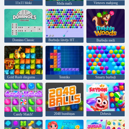
11x11 bloki
Virtuves mahjong
Meža mačs
Domino Classic
Burbuļu šāvējs HTML5
Burbuļu meži
Gold Rush dārgumu medības
Tentriks
Smarty burbuļi
2048 bumbiņas
Debesis
Candy Match!