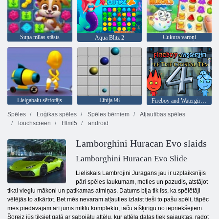
Suņa mīlas stāsts
Cukura varoņi
Aqua Blitz 2
Lielgabalu sērfotājs
Līnija 98
Fireboy and Watergirl 4: Kristāla templis
Spēles
Loģikas spēles
Spēles bērniem
Atjautības spēles
touchscreen
Html5
android
Lamborghini Huracan Evo slaids
Lamborghini Huracan Evo Slide
Lieliskais Lambrojini Juragans jau ir uzplaiksnījis
pāri spēles laukumam, meties un pazudis, atstājot
tikai vieglu mākoni un patīkamas atmiņas. Datums bija tik īss, ka spēlētāji
vēlējās to atkārtot. Bet mēs nevaram atļauties izlaist tieši to pašu spēli, tāpēc
mēs piedāvājam arī jums mīklu komplektu, taču atšķirīgu no iepriekšējiem.
Šoreiz jūs tiksiet galā ar sabojātu attēlu, kur attēla daļas tiek sajauktas, radot