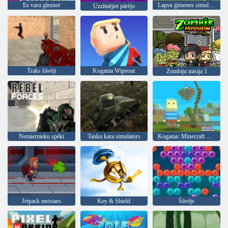
Es varu gleznot
Lapsu ģimenes simulators
Uzzīmējiet pārējo
Traks šāvēji
Kogama Wipeout
Zombiju misija 1
Nemiernieku spēki
Tanku kara simulators
Kogama: Minecraft Sky Land
Jetpack meistars
Key & Shield
Šāvējs