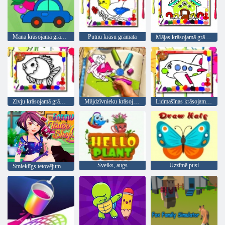
Mana krāsojamā grāmata
Putnu krāsu grāmata
Mājas krāsojamā grāmata
Zivju krāsojamā grāmata
Mājdzīvnieku krāsojamā grāmata
Lidmašīnas krāsojamā grāmata
Sveiks, augs
Uzzīmē pusi
Smieklīgs tetovējumu veikals