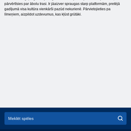
pārvērtīsies par ābolu trasi. Ir jāaizver spraugas starp platformām, pretējā
gadījumā visa kultūra vienkārši pazūd nekurienē. Pārvietojieties pa
līmeņiem, aizpildot uzdevumus, kas kļūst grūtāki.