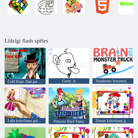
Līdzīgi flash spēles
Gartic. io
Smadzenes briesmoņu kravas automašīnai
Cold Heart: Dati par Annas sejas par Halloween
Leļļu krāsošanas grāmata
Ziemas krāsošanas grāmata
Princese Hard Times