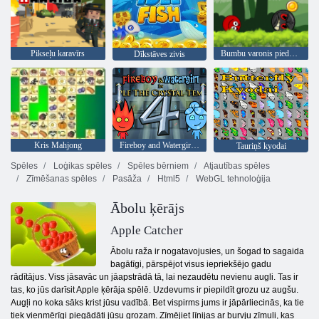
Pikseļu karavīrs
Bumbu varonis piedzīvojums: sarkans lielība bumbu
Dīkstāves zivis
Kris Mahjong
Fireboy and Watergirl 4: Kristāla templis
Tauriņš kyodai
Spēles
Loģikas spēles
Spēles bērniem
Atjautības spēles
Zīmēšanas spēles
Pasāža
Html5
WebGL tehnoloģija
Ābolu ķērājs
Apple Catcher
Ābolu raža ir nogatavojusies, un šogad to sagaida
bagātīgi, pārspējot visus iepriekšējo gadu
rādītājus. Viss jāsavāc un jāapstrādā tā, lai nezaudētu nevienu augli. Tas ir
tas, ko jūs darīsit Apple ķērāja spēlē. Uzdevums ir piepildīt grozu uz augšu.
Augļi no koka sāks krist jūsu vadībā. Bet vispirms jums ir jāpārliecinās, ka tie
tiek vienmērīgi piegādāti jūsu grozam. Zīmējiet līnijas ar burvju zīmuli, kas