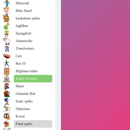
Minecraft
Baby Hazel
karikatūras spēles
Izglītības
Spongebob
Saimniecība
Transformers
Cars
Ben 10
Bēgšanas istaba
Spēles bērniem
Mario
Gliemežu Bob
Sonic spēles
Slēpošana
Kvesti
Flash spēles