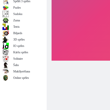
Spēlēt 3 spēles
Puzles
Sudoku
Zuma
Tetris
Biljards
3D spēles
IO spēles
Kāršu spēles
Solitaire
Šahs
Makšķerēšana
Online spēles