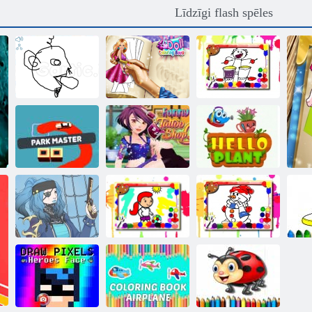
Līdzīgi flash spēles
Mūzikas
Leļļu krāsošanas
krāsojamā
Gartic. io
grāmata
grāmata
Smieklīgs
tetovējumu
Parka meistars
veikals
Sveiks, augs
Ziemas
Futbola krāsu
krāsošanas
s
Pirātu veidotājs
grāmata
grāmata