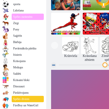
sporta
Lidošana
Spēles meitenēm
Zirgi
Delicious Emily
cerības un Bailes
Ekstrēms kaķēns
Pony
Saģērbt
Bārbija
Čibi punktotās
Atpakaļ uz skolu
meitenes
Pavārmāksla pārtika
Lady Bug
krāsojamā
krāsošana
grāmata
frizieris
Krāsviela
Krāsošana
Zīmē
zēniem
spē
Krāsojums
Meikaps
Saldēti
Krāsaini bloki
Dinozauri
Piedzīvojums
Spēles diviem
FireBoy un WaterGirl