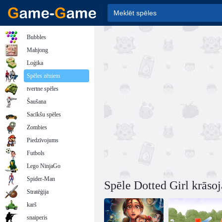
Bubbles
Mahjong
Loģika
Spēles zēniem
tvertne spēles
Šaušana
Sacīkšu spēles
Zombies
Piedzīvojums
Futbols
Lego NinjaGo
Spider-Man
Spēle Dotted Girl krāso
Stratēģija
karš
snaiperis