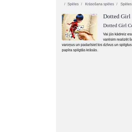
Spēles
Krāsošana spēles
Spēles
Dotted Girl
Dotted Girl 
Vai jūs kādreiz e
varēsim realizēt 
varoņus un padarīsiet tos dzīvus un spilgtus
Zīmēt parku
papīra spilgtās krāsās.