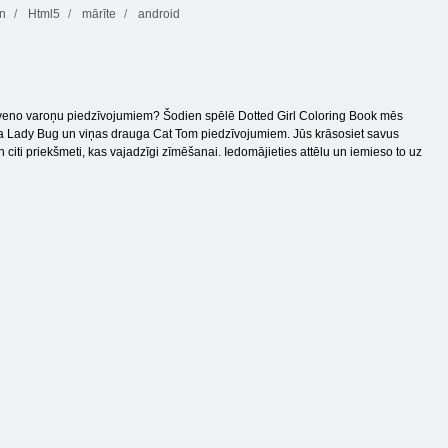
n
Html5
mārīte
android
slaveno varoņu piedzīvojumiem? Šodien spēlē Dotted Girl Coloring Book mēs
oņa Lady Bug un viņas drauga Cat Tom piedzīvojumiem. Jūs krāsosiet savus
 citi priekšmeti, kas vajadzīgi zīmēšanai. Iedomājieties attēlu un iemieso to uz