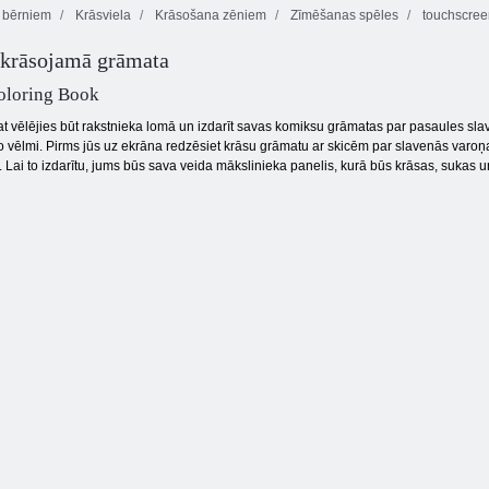
 bērniem
Krāsviela
Krāsošana zēniem
Zīmēšanas spēles
touchscree
Uzzīmējiet
Krāsaino
Mārīte
 krāsojamā grāmata
pikseļu varoņu
grāmatu
krāsojamā
seju
lidmašīna
grāmata
Coloring Book
sat vēlējies būt rakstnieka lomā un izdarīt savas komiksu grāmatas par pasaules 
šo vēlmi. Pirms jūs uz ekrāna redzēsiet krāsu grāmatu ar skicēm par slavenās var
. Lai to izdarītu, jums būs sava veida mākslinieka panelis, kurā būs krāsas, sukas un