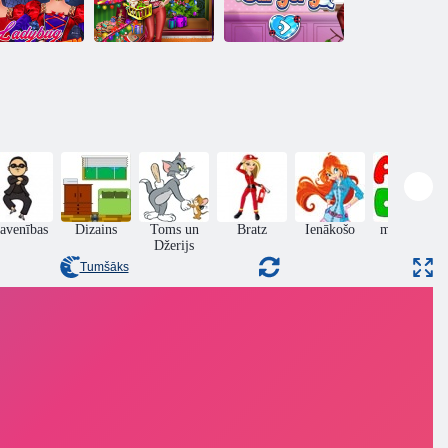
Mārītes
Punktu meiteņu
Helovīna
Ziemassvētku
Masku dāmu
frizūras
iepirkšanās
ķirurģija
avenības
Dizains
Toms un
Bratz
Ienākošo
mācīšanās
Džerijs
Tumšāks