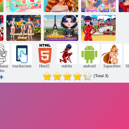
Konfekšu
Jessie modernajā
Anna un Elsa
burbulis
Real frizūras
Makeover
Princešu
Brīnumains
peldkostīmu
Pārmērīgs
mārītes
konkurss
draugs
saģērbties
šanas
touchscreen
Html5
mārīte
android
Sapucēties
Sl
les
(Total 3)