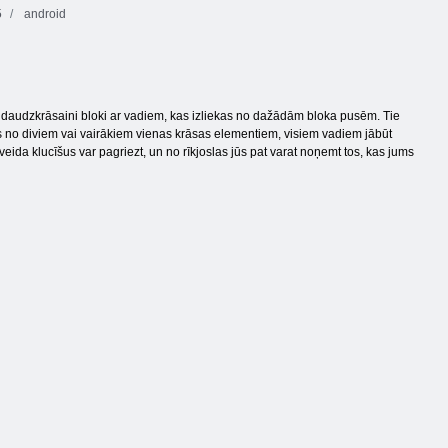
5
android
 daudzkrāsaini bloki ar vadiem, kas izliekas no dažādām bloka pusēm. Tie
ts no diviem vai vairākiem vienas krāsas elementiem, visiem vadiem jābūt
veida klucīšus var pagriezt, un no rīkjoslas jūs pat varat noņemt tos, kas jums