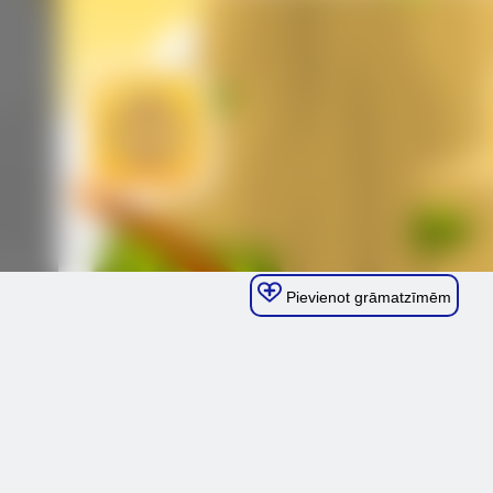
Pievienot grāmatzīmēm