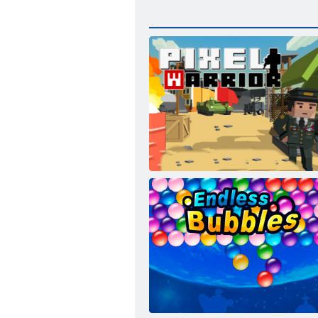
Pikseļu karavīrs