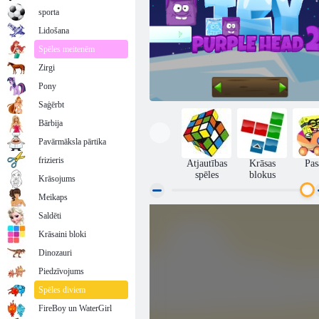
sporta
Lidošana
Spēles meitenēm
Zirgi
Pony
Saģērbt
Bārbija
Pavārmāksla pārtika
frizieris
Atjautības
Krāsas
Pas
spēles
blokus
Krāsojums
Meikaps
Saldēti
Ledus purpura galva 2
Krāsaini bloki
Dinozauri
Piedzīvojums
Spēles diviem
FireBoy un WaterGirl