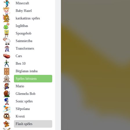
Minecraft
Baby Hazel
karikatūras spēles
Izglītības
Spongebob
Saimniecība
Transformers
Cars
Ben 10
Bēgšanas istaba
Spēles bērniem
Mario
Gliemežu Bob
Sonic spēles
Slēpošana
Kvesti
Flash spēles