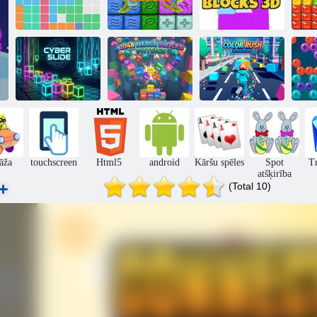
1010! Bloķēt
Kaudze bloķē
mīklu
Elementu bloki
3D
2048 Apvienot
Cyber Slide
blokus: fizika
Color Rush
āža
touchscreen
Html5
android
Kāršu spēles
Spot
Tr
atšķirība
(Total 10)