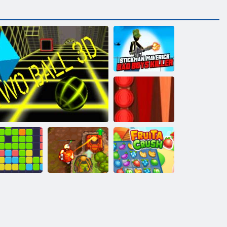
Stickman
maverick slikto
zēnu slepkava
Backgammon
Classic
ienpadsmit
Nolādēts
Eleven
Divas bumbas 3D
dārgums 2
Fruta Crush