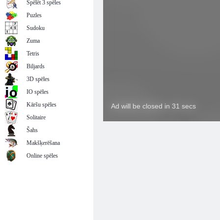
Spēlēt 3 spēles
Puzles
Sudoku
Zuma
Tetris
Biljards
3D spēles
IO spēles
Kāršu spēles
Solitaire
Šahs
Makšķerēšana
Online spēles