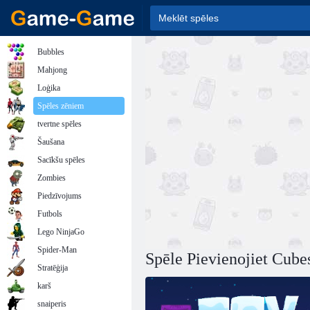
Bubbles
Mahjong
Loģika
Spēles zēniem
tvertne spēles
Šaušana
Sacīkšu spēles
Zombies
Piedzīvojums
Futbols
Lego NinjaGo
Spider-Man
Spēle Pievienojiet Cube
Stratēģija
karš
snaiperis