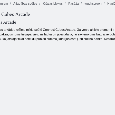
rniem
Atjautības spēles
Krāsas blokus
Pasāža
touchscreen
Html
Gold Rush
t Cubes Arcade
Delicious Emily
dārgumu
Apelsīnu ferma
jauns sākums
medības
s Arcade
gu arkādes režīmu mīklu spēlē Connect Cubes Arcade. Galvenie aktīvie elementi ir
akšā, un jums tie jāpārvieto uz lauka un jāiestata tā, lai savienojums būtu izveido
lauka, atstājot tikai noteiktu punktu summa, kuru jūs esat jūsu cūciņa banka. Kvadrāt