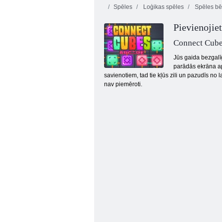
Spēles
Loģikas spēles
Spēles bē
Pievienojie
Connect Cube
Jūs gaida bezgalī
parādās ekrāna ap
savienotiem, tad tie kļūs zili un pazudīs no 
Bezgalīgi burbuļi
nav piemēroti.