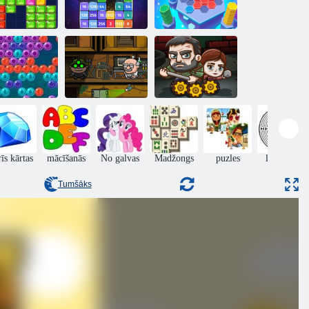
Block Blast
dārgakmeņu
Block
Zen Hexa krāsu
mīkla
Drop 2048
kārtošana
Pēdējo
Šāvējs
Bobs laupītājs 3
izdzīvojušajiem
īs kārtas
mācīšanās
No galvas
Madžongs
puzles
labirints
Tumšāks