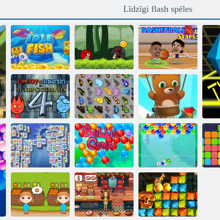
Līdzīgi flash spēles
Bumbu varonis
piedzīvojums:
sarkans lielība
Basketbola
Dīkstāves zivis
bumbu
zvaigznes
Fireboy and
Watergirl 4:
Burbuļu šāvējs
Kristāla templis
Tauriņš kyodai
bezgalīgs
Mahjong
Burbulis
V
Fortuna
Burbulis Gemes
Charms