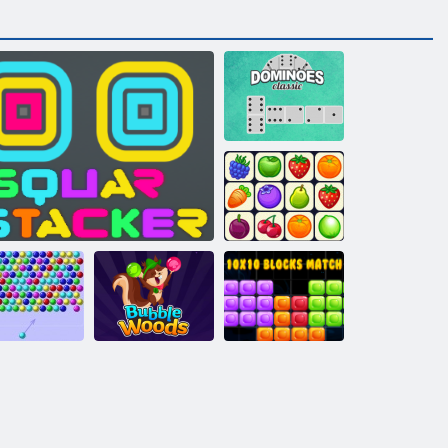
Domino Classic
Onet Connect
rbuļu šāvējs
10x10 bloku
HTML5
Kvadrātveida grābeklis
Burbuļu meži
spēle