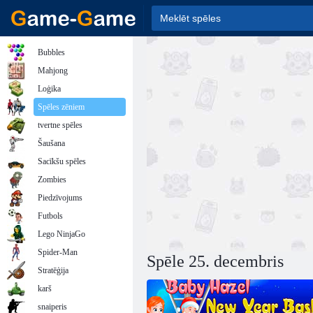
Bubbles
Mahjong
Loģika
Spēles zēniem
tvertne spēles
Šaušana
Sacīkšu spēles
Zombies
Piedzīvojums
Futbols
Lego NinjaGo
Spider-Man
Spēle 25. decembris
Stratēģija
karš
snaiperis