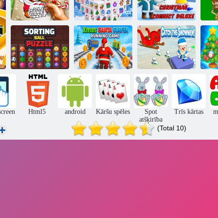
Santa
Ziemassvētku
Holiday
Ziemassvētku
krāsošana
Mahjong izmēri
savienot luksusa
E
Ziemassvētku
Ziemassvētku
Zi
Bumbas mīklas
vecīša sērfotāja
Noķer
N
šķirošana
skriešanas spēle
sniegavīrus!
screen
Html5
android
Kāršu spēles
Spot
Trīs kārtas
m
atšķirība
(Total 10)