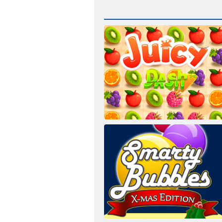
Sulīga domuzīme