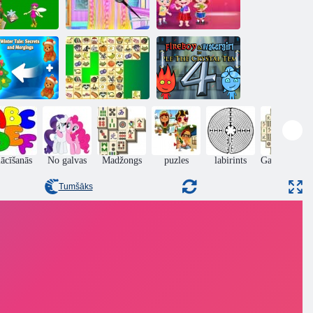
Ariel Jaungada
Baby Hazel
lfu maiznīca
frizūras
Jaungada ballīte
emas pasaka:
Fireboy and
oslēpumi un
Watergirl 4:
saplūšana
Kris Mahjong
Kristāla templis
ācīšanās
No galvas
Madžongs
puzles
labirints
Galda spēles
Tumšāks