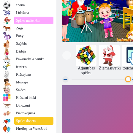
sporta
Lidošana
Spēles meitenēm
Zirgi
Pony
Saģērbt
Bārbija
Pavārmāksla pārtika
frizieris
Atjautības
Ziemassvētki
touch
spēles
Krāsojums
Meikaps
Saldēti
Baby Hazel Jaunais gads Bash
Krāsaini bloki
Dinozauri
Piedzīvojums
Spēles diviem
FireBoy un WaterGirl