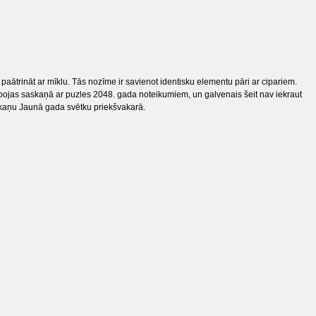
 paātrināt ar mīklu. Tās nozīme ir savienot identisku elementu pāri ar cipariem.
rbojas saskaņā ar puzles 2048. gada noteikumiem, un galvenais šeit nav iekraut
oskaņu Jaunā gada svētku priekšvakarā.