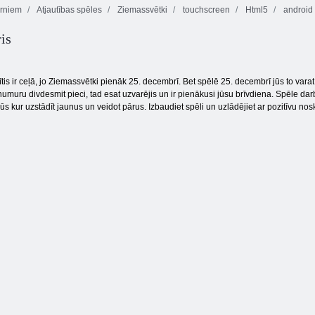
rniem
Atjautības spēles
Ziemassvētki
touchscreen
Html5
android
is
Sīkdatņu
Nolādēts
simpātija 3
Tauriņš kyodai
dārgums 2
is ir ceļā, jo Ziemassvētki pienāk 25. decembrī. Bet spēlē 25. decembrī jūs to varat
umuru divdesmit pieci, tad esat uzvarējis un ir pienākusi jūsu brīvdiena. Spēle da
ūs kur uzstādīt jaunus un veidot pārus. Izbaudiet spēli un uzlādējiet ar pozitīvu n