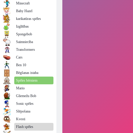
Minecraft
Baby Hazel
karikatūras spēles
Izglītības
Spongebob
Saimniecība
Transformers
Cars
Ben 10
Bēgšanas istaba
Spēles bērniem
Mario
Gliemežu Bob
Sonic spēles
Slēpošana
Kvesti
Flash spēles