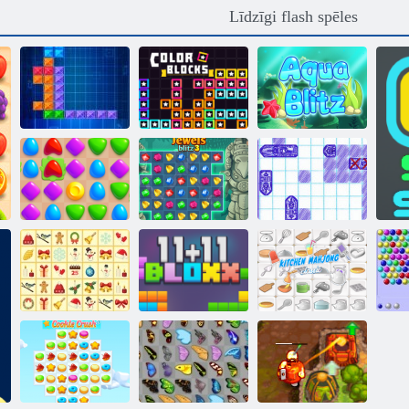
Līdzīgi flash spēles
Tentriks
Krāsu bloki
Aqua Blitz
Jūras kaujas
Spēļu arēna
Juksts blitz 3
kuģis
Krisma
Virtuves
Bu
Mahjong
11x11 bloki
mahjong