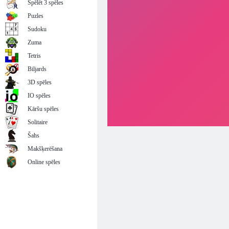
Spēlēt 3 spēles
Puzles
Sudoku
Zuma
Tetris
Biljards
3D spēles
IO spēles
Kāršu spēles
Solitaire
Šahs
Makšķerēšana
Online spēles