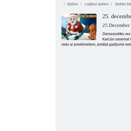
Spēles
Loģikas spēles
Spēles bē
25. decembr
25 December
Ziemassvētku vecīt
Kad jūs saņemat n
vietu ar priekšmetiem, pretējā gadījumā neb
Smarty Bubbles XMas Edition