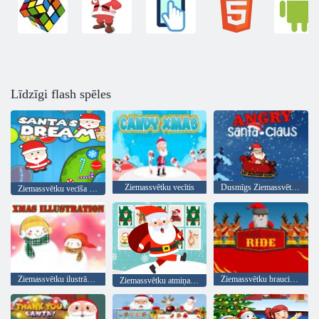
Līdzīgi flash spēles
Ziemassvētku vecītis
Dusmīgs Ziemassvētku vecītis
Ziemassvētku vecīša sapnis
Ziemassvētku ilustrācija
Ziemassvētku brauciens
Ziemassvētku atmiņas kartes