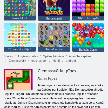
Juksts blitz 3
10x10 bloku spēle
Burbuļu meži
Sīkdatņu simpātija 3
Tauriņš kyodai
Burbulis Gemes
Spēles
Loģikas spēles
Spēles bērniem
Atjautības spēles
Ziemassvētki
touchscreen
Html5
android
Ziemassvētku pīpes
Xmas Pipes
Jaunais gads ir uz sliekšņa, kas nozīmē, ka ir laiks
parūpēties par tradicionālās Ziemassvētku atribūta
- eglītes - iegādi. Un tad pienāks patīkamākais process - eglītes rotāšana.
Spēle “Xmas Pipes” piedāvā jums interesantu iespēju eglītes rotāšanai
rotaļlietās. Jums ir jāsavieno koks un rotaslietu komplekts ar zaļu ceļu. Kamēr
tas ir izjaukts, jūs varat paplašināt trases posmus un tos savienot. Pēc tam