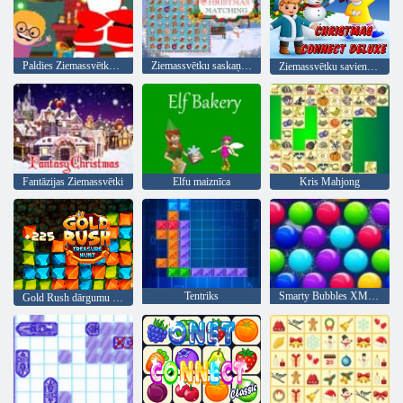
Paldies Ziemassvētku vecītim
Ziemassvētku saskaņošana
Ziemassvētku savienot luksusa
Fantāzijas Ziemassvētki
Elfu maiznīca
Kris Mahjong
Tentriks
Smarty Bubbles XMas Edition
Gold Rush dārgumu medības