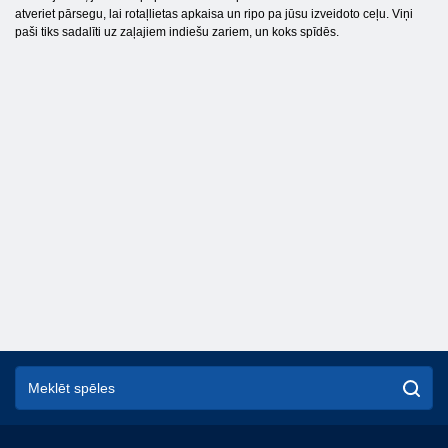
atveriet pārsegu, lai rotaļlietas apkaisa un ripo pa jūsu izveidoto ceļu. Viņi
paši tiks sadalīti uz zaļajiem indiešu zariem, un koks spīdēs.