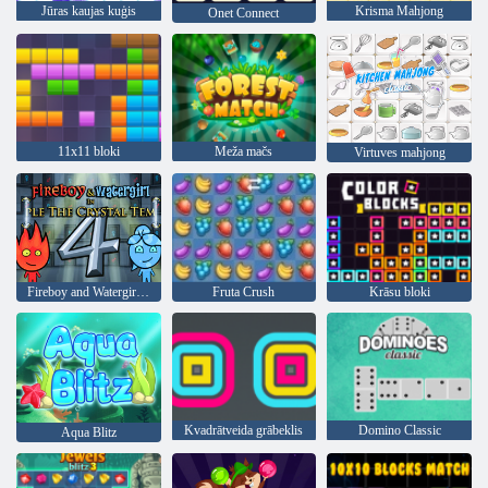
Jūras kaujas kuģis
Krisma Mahjong
Onet Connect
11x11 bloki
Meža mačs
Virtuves mahjong
Fireboy and Watergirl 4: Kristāla templis
Fruta Crush
Krāsu bloki
Kvadrātveida grābeklis
Domino Classic
Aqua Blitz