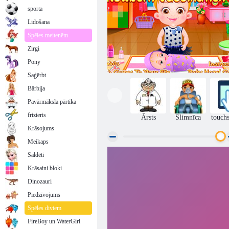
sporta
Lidošana
Spēles meitenēm
Zirgi
Pony
Saģērbt
Bārbija
Pavārmāksla pārtika
frizieris
Ārsts
Slimnīca
touch
Krāsojums
Meikaps
Saldēti
Baby Hazel Jaundzimušo Vakcinācija
Krāsaini bloki
Dinozauri
Piedzīvojums
Spēles diviem
FireBoy un WaterGirl