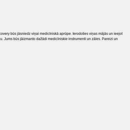
overy būs jāsniedz viņai medicīniskā aprūpe. Ierodoties viņas mājās un ieejot
nu. Jums būs jāizmanto dažādi medicīniskie instrumenti un zāles. Pareizi un