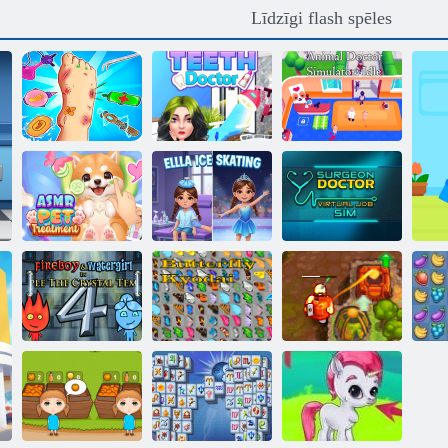
Līdzīgi flash spēles
Pēdu ārsts
Dzīvnieku ārstu
Steidzama
simulators:
aprūpe
Zobu ārsts
dīkstāvē
Asmr PET
Surgeon Doctor
ārstēšana
Ella slidošana
Virtual Job Sim
Fireboy and
Watergirl 4:
Nolādēts
Kristāla templis
Tauriņš kyodai
dārgums 2