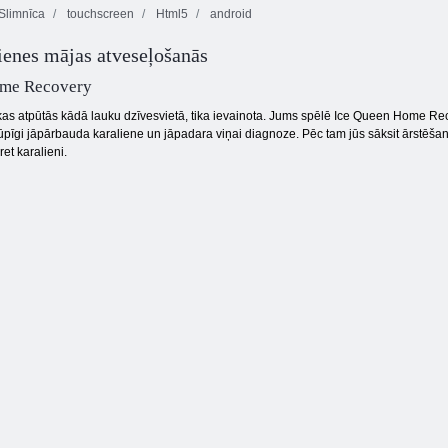
Slimnīca
touchscreen
Html5
android
ienes mājas atveseļošanās
Mahjong
Apelsīnu ferma
Fortuna
Burbulis Gemes
ome Recovery
kas atpūtās kādā lauku dzīvesvietā, tika ievainota. Jums spēlē Ice Queen Home Rec
rūpīgi jāpārbauda karaliene un jāpadara viņai diagnoze. Pēc tam jūs sāksit ārstēša
ret karalieni.