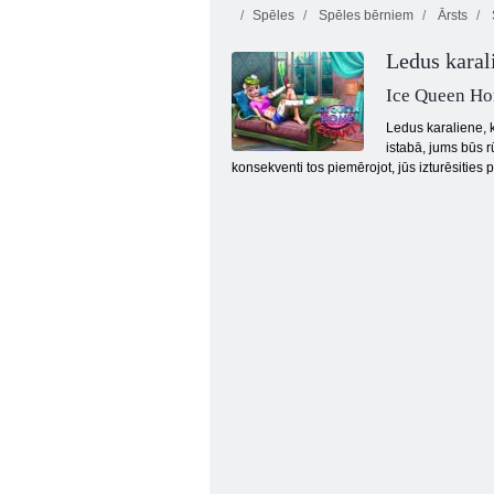
Spēles
Spēles bērniem
Ārsts
Ledus karal
Ice Queen H
Ledus karaliene, 
istabā, jums būs 
konsekventi tos piemērojot, jūs izturēsities p
Centrālās slimnīcas stāsti