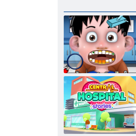
Mazais zobārsts bērniem 2