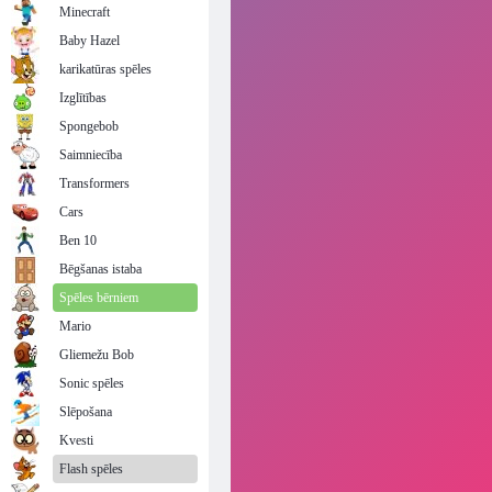
Minecraft
Baby Hazel
karikatūras spēles
Izglītības
Spongebob
Saimniecība
Transformers
Cars
Ben 10
Bēgšanas istaba
Spēles bērniem
Mario
Gliemežu Bob
Sonic spēles
Slēpošana
Kvesti
Flash spēles