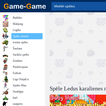
Bubbles
Mahjong
Loģika
Spēles zēniem
tvertne spēles
Šaušana
Sacīkšu spēles
Zombies
Piedzīvojums
Futbols
Lego NinjaGo
Spider-Man
Spēle Ledus karalienes 
Stratēģija
karš
snaiperis