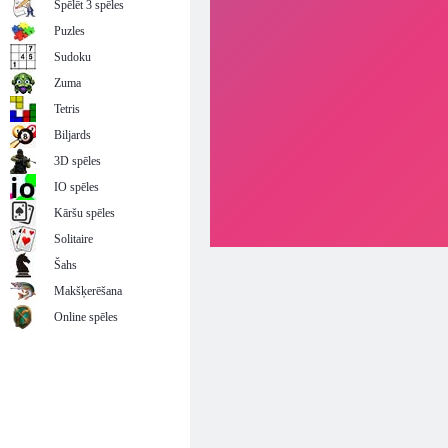
Spēlēt 3 spēles
Puzles
Sudoku
Zuma
Tetris
Biljards
3D spēles
IO spēles
Kāršu spēles
Solitaire
Šahs
Makšķerēšana
Online spēles