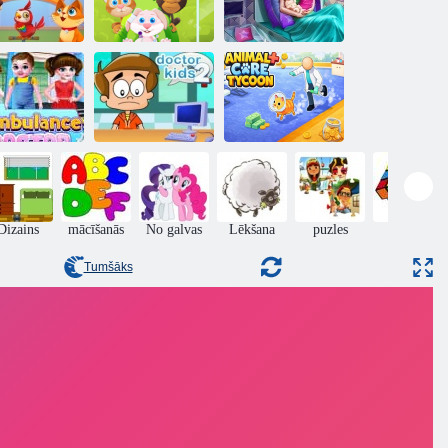
Dzīvnieku
Ellie Twins
a pet klīnika
dienas aprūpe
Dzimšana
Dzīvnieku
rās palīdzības
kopšanas
ārsts
Doctor Kids 2!
magnāts
Dizains
mācīšanās
No galvas
Lēkšana
puzles
Puzzle
Tumšāks