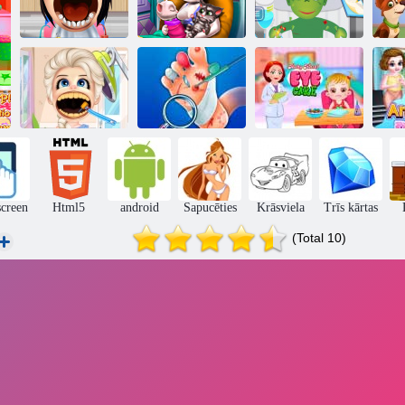
Angela dvīņu
Monster
Kļūsti zobārsts
dzimšana
slimnīca
Man
Baby Hazel acu
Āt
Zobārsta puse
Pēdu slimnīca
kopšana
screen
Html5
android
Sapucēties
Krāsviela
Trīs kārtas
(Total 10)