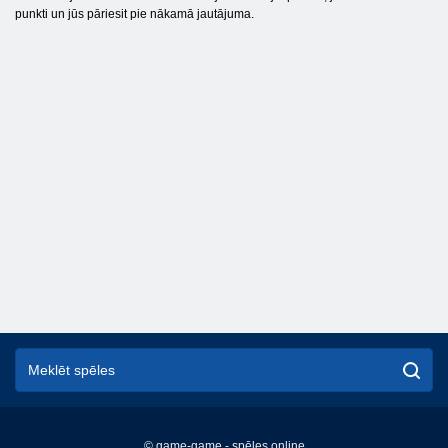
punkti un jūs pāriesit pie nākamā jautājuma.
© game-game - spēles online