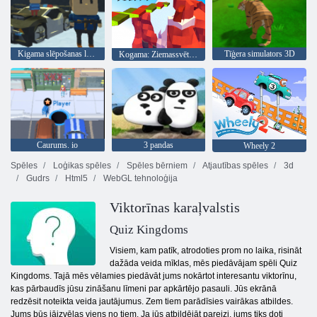
Kigama slēpošanas lekt!
Tīģera simulators 3D
Kogama: Ziemassvētku parks
Caurums. io
3 pandas
Wheely 2
Spēles
Loģikas spēles
Spēles bērniem
Atjautības spēles
3d
Gudrs
Html5
WebGL tehnoloģija
Viktorīnas karaļvalstis
Quiz Kingdoms
Visiem, kam patīk, atrodoties prom no laika, risināt
dažāda veida mīklas, mēs piedāvājam spēli Quiz
Kingdoms. Tajā mēs vēlamies piedāvāt jums nokārtot interesantu viktorīnu,
kas pārbaudīs jūsu zināšanu līmeni par apkārtējo pasauli. Jūs ekrānā
redzēsit noteikta veida jautājumus. Zem tiem parādīsies vairākas atbildes.
Jums būs jāizvēlas viens no tiem. Ja jūs atbildējāt pareizi, jums tiks doti