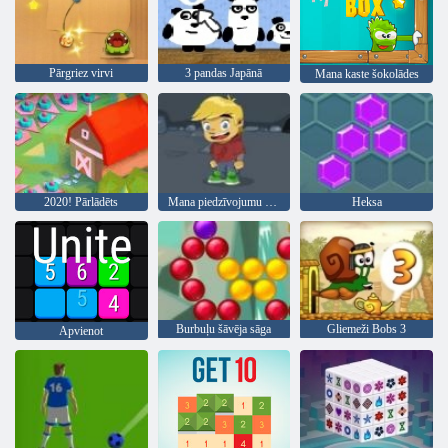
Pārgriez virvi
3 pandas Japānā
Mana kaste šokolādes
2020! Pārlādēts
Mana piedzīvojumu grāmata 2
Heksa
Burbuļu šāvēja sāga
Gliemeži Bobs 3
Apvienot