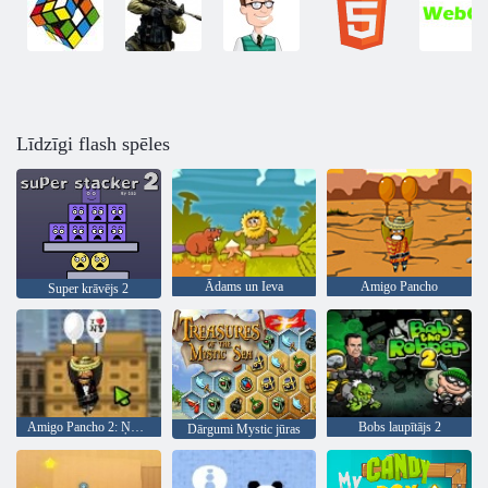
Līdzīgi flash spēles
Ādams un Ieva
Amigo Pancho
Super krāvējs 2
Amigo Pancho 2: Ņujorkas ballīte
Bobs laupītājs 2
Dārgumi Mystic jūras