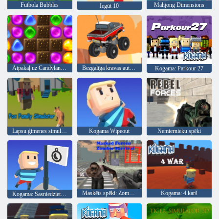
Futbola Bubbles
Mahjong Dimensions
Iegūt 10
Atpakaļ uz Candyland 2
Bezgalīga kravas automašīna
Kogama: Parkour 27
Lapsu ģimenes simulators
Kogama Wipeout
Nemiernieku spēki
Maskēts spēki: Zombie Survival
Kogama: 4 karš
Kogama: Sasniedziet karogu