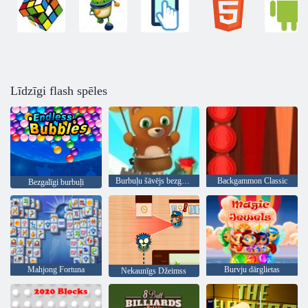
Līdzīgi flash spēles
Burbuļu šāvējs bezgalīgs
Backgammon Classic
Bezgalīgi burbuļi
Mahjong Fortuna
Burvju dārglietas
Nekaunīgs Džeimss