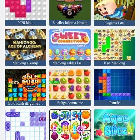
2020 bloki
8 balles biljarda klasika
Kogama Lifts
Mahjong alķīmija
Mahjong saldas Lieldienas
Kris Mahjong
Sulīga domuzīme
Tentriks
Gold Rush dārgumu medības