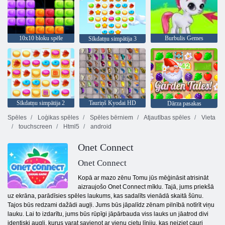
10x10 bloku spēle
Burbulis Gemes
Sīkdatņu simpātija 3
Sīkdatņu simpātija 2
Tauriņš Kyodai HD
Dārza pasakas
Spēles
Loģikas spēles
Spēles bērniem
Atjautības spēles
Vieta
touchscreen
Html5
android
Onet Connect
Onet Connect
Kopā ar mazo zēnu Tomu jūs mēģināsit atrisināt
aizraujošo Onet Connect mīklu. Tajā, jums priekšā
uz ekrāna, parādīsies spēles laukums, kas sadalīts vienādā skaitā šūnu.
Tajos būs redzami dažādi augļi. Jums būs jāpalīdz zēnam pilnībā notīrīt viņu
lauku. Lai to izdarītu, jums būs rūpīgi jāpārbauda viss lauks un jāatrod divi
identiski augļi, kurus varat savienot ar vienu cietu līniju, kas neiziet cauri