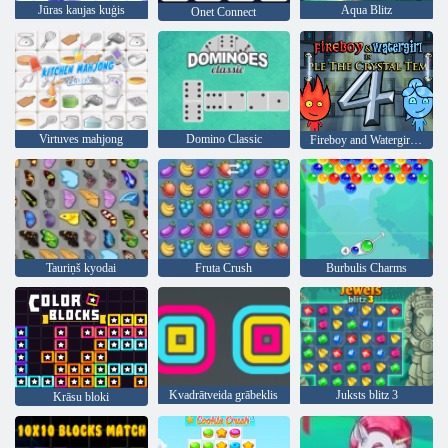
Jūras kaujas kuģis
Aqua Blitz
Onet Connect
Virtuves mahjong
Domino Classic
Fireboy and Watergirl 4: Kristāla templis
Tauriņš kyodai
Fruta Crush
Burbulis Charms
Kvadrātveida grābeklis
Juksts blitz 3
Krāsu bloki