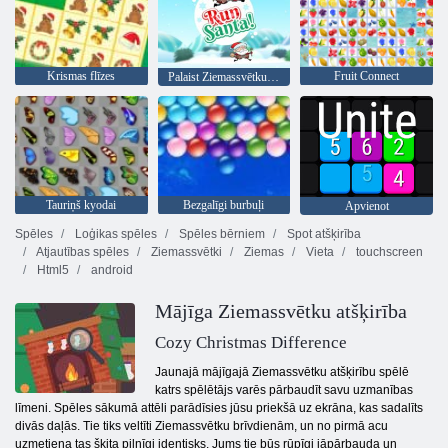
Krismas flīzes
Fruit Connect
Palaist Ziemassvētku vecīti
Tauriņš kyodai
Bezgalīgi burbuļi
Apvienot
Spēles
Loģikas spēles
Spēles bērniem
Spot atšķirība
Atjautības spēles
Ziemassvētki
Ziemas
Vieta
touchscreen
Html5
android
Mājīga Ziemassvētku atšķirība
Cozy Christmas Difference
Jaunajā mājīgajā Ziemassvētku atšķirību spēlē
katrs spēlētājs varēs pārbaudīt savu uzmanības
līmeni. Spēles sākumā attēli parādīsies jūsu priekšā uz ekrāna, kas sadalīts
divās daļās. Tie tiks veltīti Ziemassvētku brīvdienām, un no pirmā acu
uzmetiena tas šķita pilnīgi identisks. Jums tie būs rūpīgi jāpārbauda un