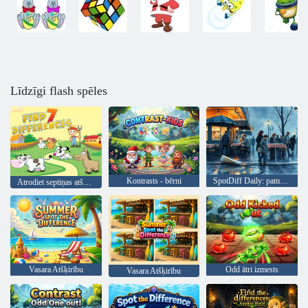
Līdzīgi flash spēles
Kontrasts - bērni
SpotDiff Daily: pamaniet atšķirību
Atrodiet septiņas atšķirības
Vasara Atšķirību
Odd ātri izmests
Vasara Atšķirību