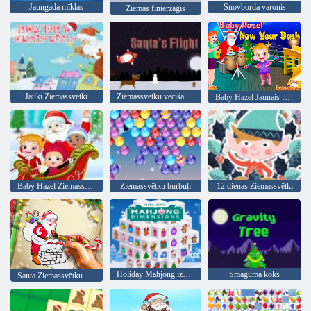
Jaungada mīklas
Snovborda varonis
Ziemas finierzāģis
Jauki Ziemassvētki
Ziemassvētku vecīša lidojums
Baby Hazel Jaunais gads Bash
Baby Hazel Ziemassvētku pārsteigums
Ziemassvētku burbuļi
12 dienas Ziemassvētki
Holiday Mahjong izmēri
Smaguma koks
Santa Ziemassvētku krāsošana