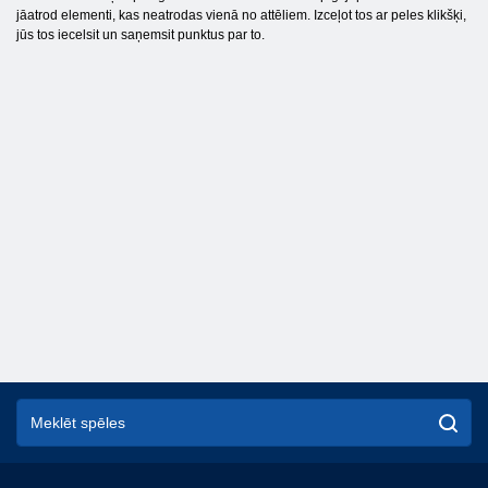
jāatrod elementi, kas neatrodas vienā no attēliem. Izceļot tos ar peles klikšķi,
jūs tos iecelsit un saņemsit punktus par to.