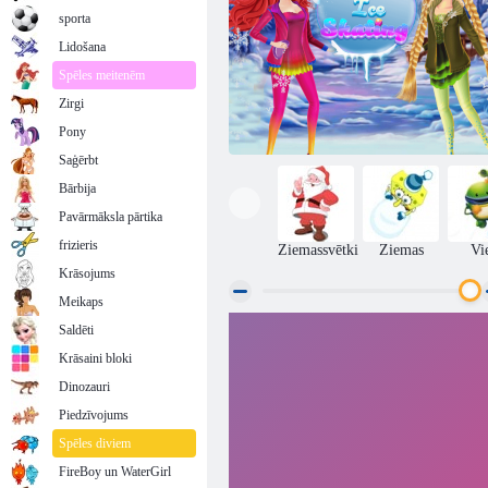
sporta
Lidošana
Spēles meitenēm
Zirgi
Pony
Saģērbt
Bārbija
Pavārmāksla pārtika
frizieris
Ziemassvētki
Ziemas
Vi
Krāsojums
Meikaps
Saldēti
Ziemas slidošana
Krāsaini bloki
Dinozauri
Piedzīvojums
Spēles diviem
FireBoy un WaterGirl