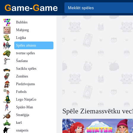
Bubbles
Mahjong
Loģika
Spēles zēniem
tvertne spēles
Šaušana
Sacīkšu spēles
Zombies
Piedzīvojums
Futbols
Lego NinjaGo
Spider-Man
Spēle Ziemassvētku vec
Stratēģija
karš
snaiperis