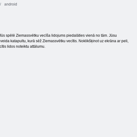
android
Jūs spēlē Ziemassvētku vecīša lidojums piedalāties vienā no tām. Jūsu
ida katapultu, kurā sēž Ziemassvētku vecītis. Noklikšķinot uz ekrāna ar peli,
ītis lidos noteiktu attālumu.