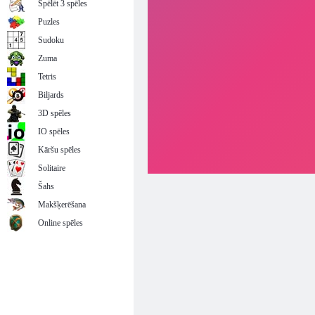
Spēlēt 3 spēles
Puzles
Sudoku
Zuma
Tetris
Biljards
3D spēles
IO spēles
Kāršu spēles
Solitaire
Šahs
Makšķerēšana
Online spēles