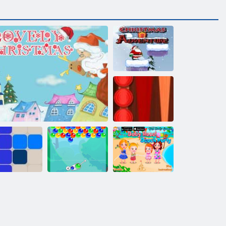
Ziemassvētku
piedzīvojums
Backgammon
Classic
Burbulis
Baby Hazel
1212!
Jauki Ziemassvētki
Charms
pludmales ballīte