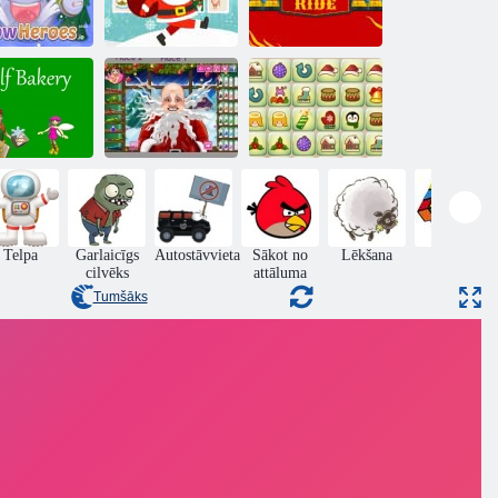
Ziemassvētku
Ziemassvētku
ega varoņi. io
atmiņas kartes
brauciens
Ziemassvētku
Ziemassvētku
vecīša Real
Mahjong
lfu maiznīca
frizūras
Connect pāri
Telpa
Garlaicīgs
Autostāvvieta
Sākot no
Lēkšana
Puzzle
cilvēks
attāluma
Tumšāks