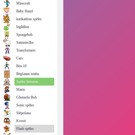
Minecraft
Baby Hazel
karikatūras spēles
Izglītības
Spongebob
Saimniecība
Transformers
Cars
Ben 10
Bēgšanas istaba
Spēles bērniem
Mario
Gliemežu Bob
Sonic spēles
Slēpošana
Kvesti
Flash spēles