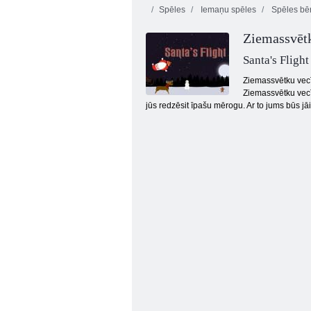
Spēles
Iemaņu spēles
Spēles bē
Ziemassvētk
Santa's Flight
Ziemassvētku vecī
Ziemassvētku vecī
jūs redzēsit īpašu mērogu. Ar to jums būs jāi
Bezgalīgi burbuļi