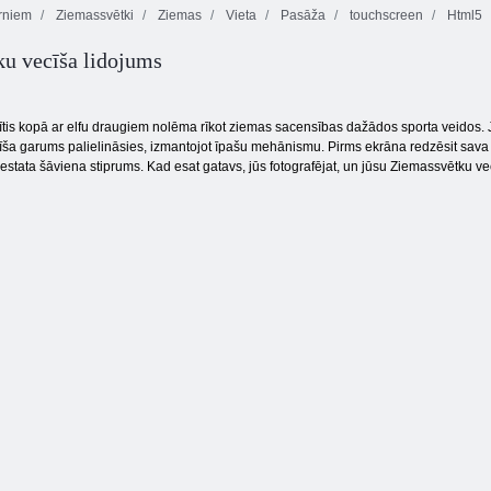
rniem
Ziemassvētki
Ziemas
Vieta
Pasāža
touchscreen
Html5
u vecīša lidojums
Inku
Varonīgs pilots
Jetpack meistars
piedzīvojums
tis kopā ar elfu draugiem nolēma rīkot ziemas sacensības dažādos sporta veidos. 
ša garums palielināsies, izmantojot īpašu mehānismu. Pirms ekrāna redzēsit sava ve
estata šāviena stiprums. Kad esat gatavs, jūs fotografējat, un jūsu Ziemassvētku vec