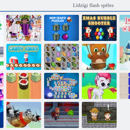
Līdzīgi flash spēles
Baltā
Ziemassvētku
Ziemassvētku
puse
Jaungada mīklas
burbulis šāvēja
Konfekšu
Burbuļu šāvējs
Ziemassvētki
Tauriņš kyodai
bezgalīgs
Suši
Mahjong
backgammon
Fortuna
Burbulis Gemes