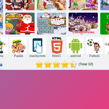
InstaGirls
Santa
Ziemassvētku
Ziemassvētku
Baby Hazel
saģērbt
krāsošana
ziemas mode
Sni
Paldies
Ziemassvētku
Ziemassvētku
Fantāzijas
vecītim
saskaņošana
Ziemassvētki
E
eta
Pasāža
touchscreen
Html5
android
Futbols
(Total 10)