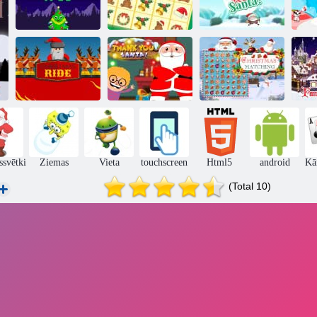
Palaist
Ziemassvētku
Z
Smaguma koks
Krismas flīzes
vecīti
Paldies
Ziemassvētku
Ziemassvētku
Ziemassvētku
brauciens
vecītim
saskaņošana
Z
svētki
Ziemas
Vieta
touchscreen
Html5
android
Kā
(Total 10)