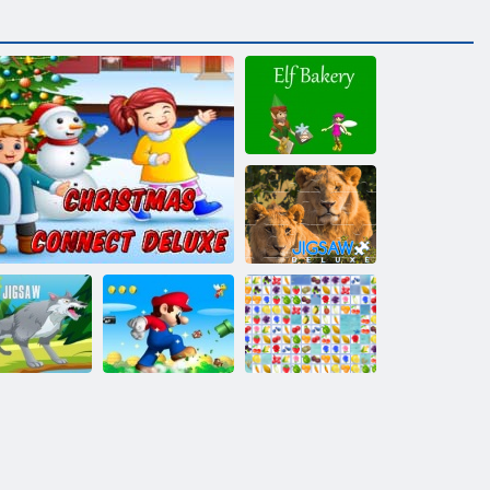
Elfu maiznīca
Finierzāģis
Deluxe
Super Mario
ks finierzāģis
Ziemassvētku savienot luksusa
finierzāģis
Fruit Connect