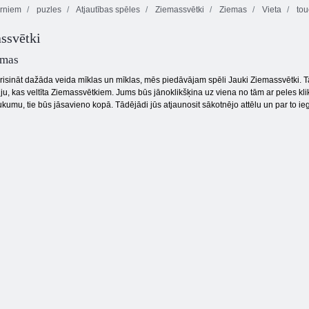
rniem
puzles
Atjautības spēles
Ziemassvētki
Ziemas
Vieta
tou
ssvētki
Mahjong
Tanki tiešsaistē
Dimensions
Heksa
tmas
 risināt dažāda veida mīklas un mīklas, mēs piedāvājam spēli Jauki Ziemassvētki. T
riju, kas veltīta Ziemassvētkiem. Jums būs jānoklikšķina uz viena no tām ar peles klik
umu, tie būs jāsavieno kopā. Tādējādi jūs atjaunosit sākotnējo attēlu un par to ieg