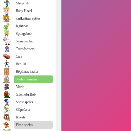
Minecraft
Baby Hazel
karikatūras spēles
Izglītības
Spongebob
Saimniecība
Transformers
Cars
Ben 10
Bēgšanas istaba
Spēles bērniem
Mario
Gliemežu Bob
Sonic spēles
Slēpošana
Kvesti
Flash spēles