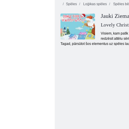
Spēles
Loģikas spēles
Spēles bē
Jauki Ziema
Lovely Chris
Visiem, kam patīk
redzēsit attēlu sē
Tagad, pārsūtot šos elementus uz spēles lauk
Madžongs Sonic