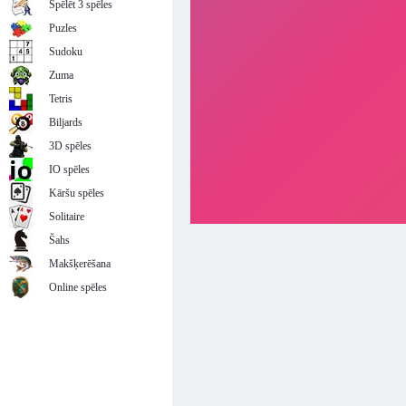
Spēlēt 3 spēles
Puzles
Sudoku
Zuma
Tetris
Biljards
3D spēles
IO spēles
Kāršu spēles
Solitaire
Šahs
Makšķerēšana
Online spēles