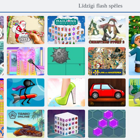
Līdzīgi flash spēles
Santa
Ziemassvētku
Holiday
Ziemassvētku
krāsošana
Mahjong izmēri
stāsts 2
Ariel Jaungada
Animācija
Jumbo Jan van
frizūras
Puzzle
Hasteren
Bērnu
Manas mīļākās
automašīnu
Stikla finierzāģis
kurpes
mīklas
Vil