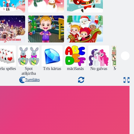
iemassvētku
Ziemassvētku
Ziemassvētku
vecītis
ilustrācija
atmiņas kartes
Baby Hazel
Baby Hazel
Fantāzijas
Jaunais gads
Ziemassvētku
iemassvētki
Bash
pārsteigums
ršu spēles
Spot
Trīs kārtas
mācīšanās
No galvas
Madžongs
atšķirība
Tumšāks