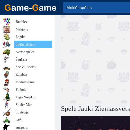
Bubbles
Mahjong
Loģika
Spēles zēniem
tvertne spēles
Šaušana
Sacīkšu spēles
Zombies
Piedzīvojums
Futbols
Lego NinjaGo
Spider-Man
Spēle Jauki Ziemassvētk
Stratēģija
karš
snaiperis