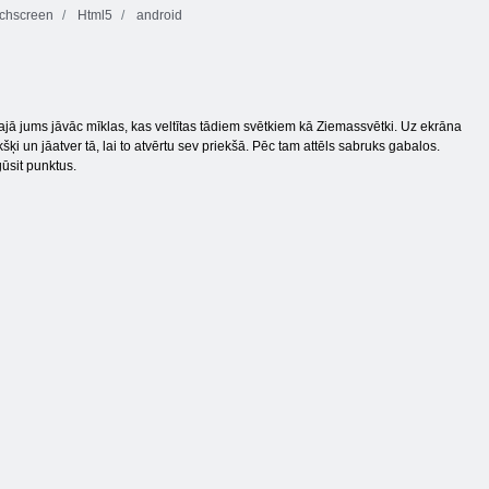
chscreen
Html5
android
ajā jums jāvāc mīklas, kas veltītas tādiem svētkiem kā Ziemassvētki. Uz ekrāna
šķi un jāatver tā, lai to atvērtu sev priekšā. Pēc tam attēls sabruks gabalos.
ūsit punktus.