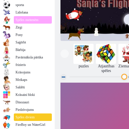
sporta
Lidošana
Spēles meitenēm
Zirgi
Pony
Saģērbt
Bārbija
Pavārmāksla pārtika
frizieris
puzles
Atjautības
Ziemas
spēles
Krāsojums
Meikaps
Saldēti
Ziemassvētku vecīša lidojums
Krāsaini bloki
Dinozauri
Piedzīvojums
Spēles diviem
FireBoy un WaterGirl