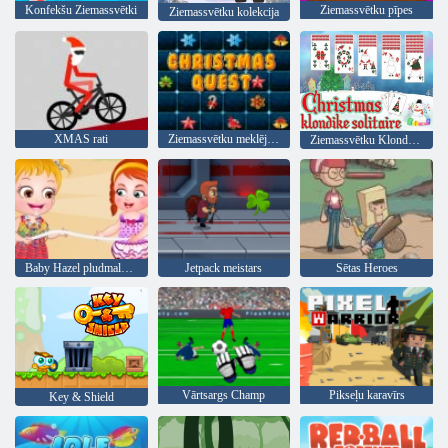
Konfekšu Ziemassvētki
Ziemassvētku pīpes
Ziemassvētku kolekcija
XMAS rati
Ziemassvētku meklējumi
Ziemassvētku Klondike Solitaire
Baby Hazel pludmales ballīte
Jetpack meistars
Sētas Heroes
Vārtsargs Champ
Pikseļu karavīrs
Key & Shield