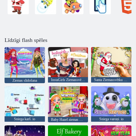
Līdzīgi flash spēles
InstaGirls Ziemassvētku saģērbt
Santa Ziemassvētku krāsošana
Ziemas slidošana
Sniega karš. io
Sniega varoņi. io
Baby Hazel ziemas mode