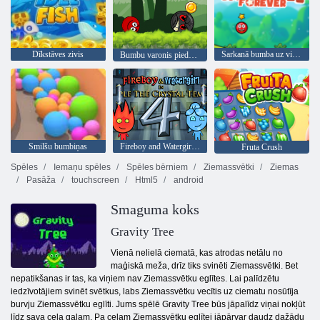
Dīkstāves zivis
Sarkanā bumba uz visiem laikiem
Bumbu varonis piedzīvojums: sarkans lielība bumbu
Smilšu bumbiņas
Fireboy and Watergirl 4: Kristāla templis
Fruta Crush
Spēles
Iemaņu spēles
Spēles bērniem
Ziemassvētki
Ziemas
Pasāža
touchscreen
Html5
android
Smaguma koks
Gravity Tree
Vienā nelielā ciematā, kas atrodas netālu no
maģiskā meža, drīz tiks svinēti Ziemassvētki. Bet
nepatikšanas ir tas, ka viņiem nav Ziemassvētku eglītes. Lai palīdzētu
iedzīvotājiem svinēt svētkus, labs Ziemassvētku vecītis uz ciematu nosūtīja
burvju Ziemassvētku eglīti. Jums spēlē Gravity Tree būs jāpalīdz viņai nokļūt
līdz sava ceļa galam. Pa ceļam Ziemassvētku eglītei jāpārvar daudz dažādu