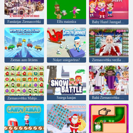
Fantāzijas Ziemassvētki
Elfu maiznīca
Baby Hazel Jaungada ballīte
Ziemas auto lēciens
Noķer sniegavīrus!
Ziemassvētku vecīša Real frizūras
Sniega kaujas
Baltā Ziemassvētku puse
Ziemassvētku Mahjong Connect pāri