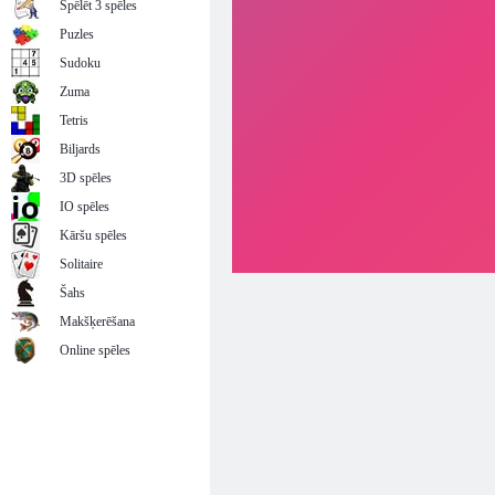
Spēlēt 3 spēles
Puzles
Sudoku
Zuma
Tetris
Biljards
3D spēles
IO spēles
Kāršu spēles
Solitaire
Šahs
Makšķerēšana
Online spēles