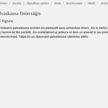
rniem
puzles
Atjautības spēles
Vieta
touchscreen
Html5
andro
lvaskausa finierzāģis
Tauriņš Kyodai
HD
Krāsu bloki
Aqua Blitz
l Jigsaw
ī Krāsains galvaskauss aicinām jūs pārbaudīt savu uzmanības līmeni. Jūs to darīsit
 uz kuriem tie tiks parādīti. Jūs noklikšķiniet uz jebkura no tiem un atveriet to sev
avienotu kopā. Tātad jūs un atjaunojiet galvaskausa sākotnējo attēlu.