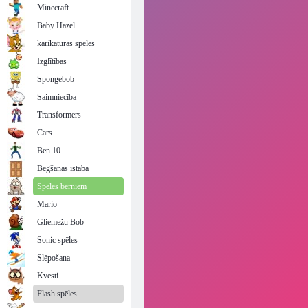
Minecraft
Baby Hazel
karikatūras spēles
Izglītības
Spongebob
Saimniecība
Transformers
Cars
Ben 10
Bēgšanas istaba
Spēles bērniem
Mario
Gliemežu Bob
Sonic spēles
Slēpošana
Kvesti
Flash spēles