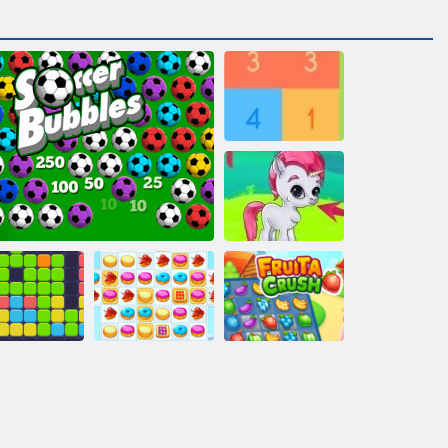
Iegūt 10
Burbulis Gemes
ienpadsmit
Sīkdatņu
Eleven
Futbola Bubbles
simpātija 2
Fruta Crush