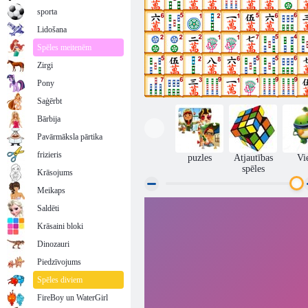
sporta
Lidošana
Spēles meitenēm
Zirgi
Pony
Saģērbt
Bārbija
Pavārmāksla pārtika
frizieris
puzles
Atjautības
Vi
spēles
Krāsojums
Meikaps
Saldēti
Mahjong saite
Krāsaini bloki
Dinozauri
Piedzīvojums
Spēles diviem
FireBoy un WaterGirl