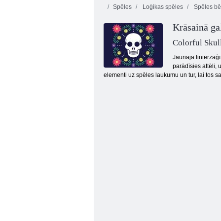
Spēles
Loģikas spēles
Spēles bē
Krāsainā ga
Colorful Skul
Jaunajā finierzāģ
parādīsies attēli,
elementi uz spēles laukumu un tur, lai tos s
Fireboy and Watergirl 4: Kristāla templis