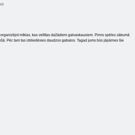
id
, organizējot mīklas, kas veltītas dažādiem galvaskausiem. Pirms spēles sākumā
 priekšā. Pēc tam tas izkliedēsies daudzos gabalos. Tagad jums būs jāpārnes šie