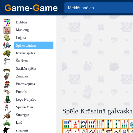
Bubbles
Mahjong
Loģika
Spēles zēniem
tvertne spēles
Šaušana
Sacīkšu spēles
Zombies
Piedzīvojums
Futbols
Lego NinjaGo
Spider-Man
Spēle Krāsainā galvaska
Stratēģija
karš
snaiperis