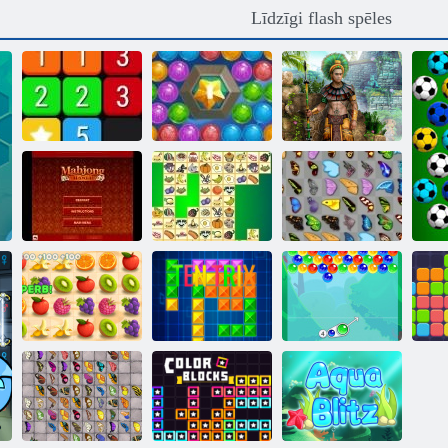
Līdzīgi flash spēles
Jūras burbuļu
Montezuma 2
Apvienot
šāvējs
dārgumi
Mahjong mānija
Kris Mahjong
Tauriņš kyodai
Sulīga
Burbulis
V
domuzīme
Tentriks
Charms