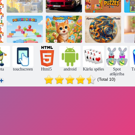
Izdomātas
Finierzāģis
2020 Porsche
finierzāģu
puzzle deluxe
Cayenne GTS
mīklas
sk
Abstrakciju
relaksējoša apaļa
Attēlu bloki
Jigsolitaire Puzle
mīkla
eta
touchscreen
Html5
android
Kāršu spēles
Spot
Tr
atšķirība
(Total 10)