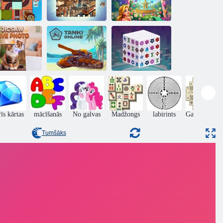
Lidmašīnas
Jigsaw Solitaire
rejceļa mīkla
Puzle
Princešu puzles
Jigsaw Live
Mahjong
Photo
Tanki tiešsaistē
Dimensions
īs kārtas
mācīšanās
No galvas
Madžongs
labirints
Galda spēles
Tumšāks