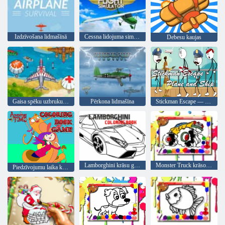
Izdzīvošana lidmašīnā
Cessna lidojuma simulators
Debesu kaujas
Gaisa spēku uzbrukums
Pērkona lidmašīna
Stickman Escape — lidmašīna un kuģis
Lamborghini krāsu grāmata
Monster Truck krāsojamā grāmata
Piedzīvojumu laika krāsu grāmata