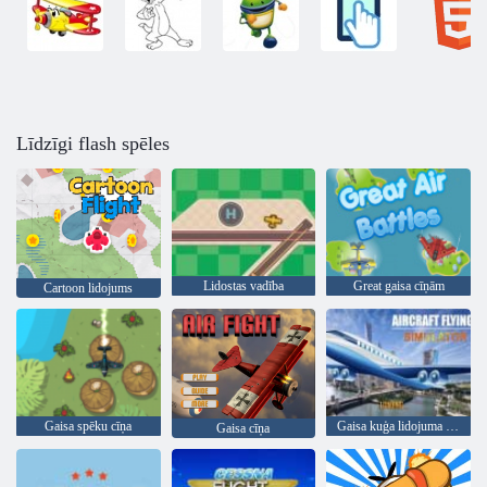
Līdzīgi flash spēles
Lidostas vadība
Great gaisa cīņām
Cartoon lidojums
Gaisa spēku cīņa
Gaisa kuģa lidojuma simulators
Gaisa cīņa