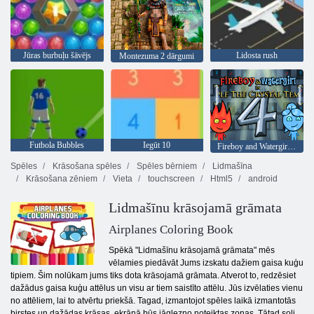
Jūras burbuļu šāvējs
Lidosta rush
Montezuma 2 dārgumi
Futbola Bubbles
Iegūt 10
Fireboy and Watergirl 4: Kristāla templis
Spēles
Krāsošana spēles
Spēles bērniem
Lidmašīna
Krāsošana zēniem
Vieta
touchscreen
Html5
android
Lidmašīnu krāsojamā grāmata
Airplanes Coloring Book
Spēkā "Lidmašīnu krāsojamā grāmata" mēs
vēlamies piedāvāt Jums izskatu dažiem gaisa kuģu
tipiem. Šim nolūkam jums tiks dota krāsojamā grāmata. Atverot to, redzēsiet
dažādus gaisa kuģu attēlus un visu ar tiem saistīto attēlu. Jūs izvēlaties vienu
no attēliem, lai to atvērtu priekšā. Tagad, izmantojot spēles laikā izmantotās
birstes un dažādas krāsas, ekrānā būs jāglezno noteiktas zonas. Tātad soli