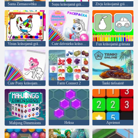
Santa Ziemassvētku krāsošana
Zivju krāsojamā grāmata
Suņu krāsojamā grāmata
Vistas krāsojamā grāmata
Cute dzīvnieku krāsojamā grāmata
Fun krāsojamā grāmata
Cute Pony krāsojamā grāmata
Farm Connect 2
Tanki tiešsaistē
Heksa
Apvienot
Mahjong Dimensions