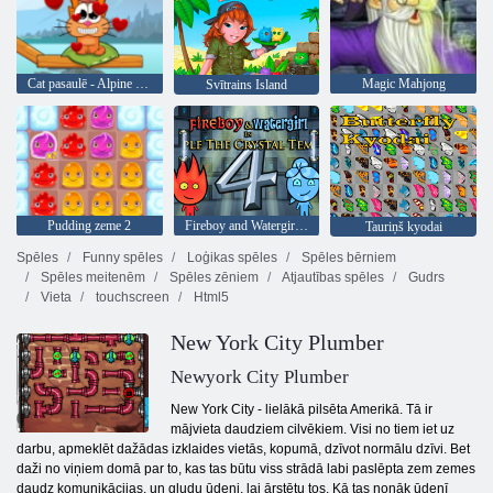
Cat pasaulē - Alpine Lakes
Magic Mahjong
Svītrains Island
Pudding zeme 2
Fireboy and Watergirl 4: Kristāla templis
Tauriņš kyodai
Spēles
Funny spēles
Loģikas spēles
Spēles bērniem
Spēles meitenēm
Spēles zēniem
Atjautības spēles
Gudrs
Vieta
touchscreen
Html5
New York City Plumber
Newyork City Plumber
New York City - lielākā pilsēta Amerikā. Tā ir
mājvieta daudziem cilvēkiem. Visi no tiem iet uz
darbu, apmeklēt dažādas izklaides vietās, kopumā, dzīvot normālu dzīvi. Bet
daži no viņiem domā par to, kas tas būtu viss strādā labi paslēpta zem zemes
daudz komunikācijas. un gludu ūdeni, lai ārstētu tos. Kā tas nonāk ūdenī