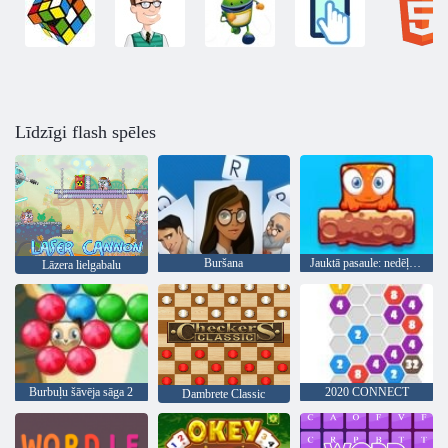
Līdzīgi flash spēles
Buršana
Jauktā pasaule: nedēļas nogale
Lāzera lielgabalu
Burbuļu šāvēja sāga 2
2020 CONNECT
Dambrete Classic