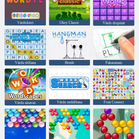
Vārdiskieri
Okey Classic
Vārds drupināt
Vārdu tīrīšana
Bende
Pakaramais
Vārdu meklēšana
Fruit Connect
Vārdu ainavas