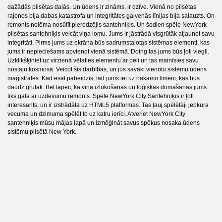
dažādās pilsētas daļās. Un ūdens ir zināms, ir dzīve. Vienā no pilsētas
rajonos bija dabas katastrofa un integritātes galvenās līnijas bija salauzts. On
remonts nolēma nosūtīt pieredzējis santehniķis. Un šodien spēle NewYork
pilsētas santehniķis veicāt viņa lomu. Jums ir jāstrādā visgrūtāk atjaunot savu
integritāti. Pirms jums uz ekrāna būs sadrumstalotas sistēmas elementi, kas
jums ir nepieciešams apvienot vienā sistēmā. Doing tas jums būs ļoti viegli.
Uzklikšķiniet uz virzienā vēlaties elementu ar peli un tas mainīsies savu
nostāju kosmosā. Veicot šīs darbības, un jūs savākt vienotu sistēmu ūdens
maģistrāles. Kad esat pabeidzis, tad jums iet uz nākamo līmeni, kas būs
daudz grūtāk. Bet tāpēc, ka viņa izlūkošanas un loģiskās domāšanas jums
tiks galā ar uzdevumu remonts. Spēle NewYork City Santehniķis ir ļoti
interesants, un ir izstrādāta uz HTML5 platformas. Tas ļauj spēlētāji jebkura
vecuma un dzimuma spēlēt to uz katru ierīci. Atveriet NewYork City
santehniķis mūsu mājas lapā un izmēģināt savus spēkus nosaka ūdens
sistēmu pilsētā New York.