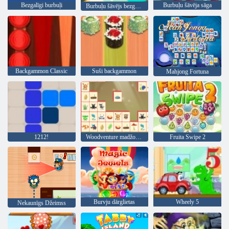
Bezgalīgi burbuļi
Burbuļu šāvēja sāga
Burbuļu šāvējs bezgalīgs
Backgammon Classic
Suši backgammon
Mahjong Fortuna
1212!
Woodventure madžongs savienot
Fruita Swipe 2
Burvju dārglietas
Wheely 5
Nekaunīgs Džeimss