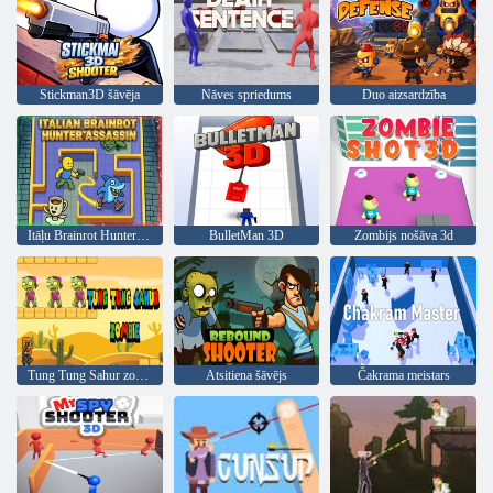
Stickman3D šāvēja
Nāves spriedums
Duo aizsardzība
Itāļu Brainrot Hunter Assassin
BulletMan 3D
Zombijs nošāva 3d
Tung Tung Sahur zombijs
Atsitiena šāvējs
Čakrama meistars