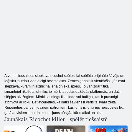
Atveriet tiešsaistes slepkava ricochet spēles, lai spēlētu oriģinālo šāvēju un
loģisku jautrību vienlaicīgi bez maksas. Zemes gabals ir vienkāršs - jūs esat
slepkava, kuram ir jāiznīcina ienaidnieka spiegi. To var izdarīt tikai,
izmantojot rikošeta tehniku, jo mērķi atrodas dažādās platformās, un daži
slēpjas aiz žogiem. Mērķi sasniegs tikai lode vai bultiņa, kas ir prasmīgi
atbrīvota ar roku. Bet atcerieties, ka katrs šāviens ir vērts tā svarā zeltā.
Rūpējieties par tiem dažiem patroniem, kas jums ir, jo, ja jūs neizdosies tikt
galā ar visiem ienaidniekiem, jums būs jāatkārto atkal un atkal.
Jaunākais Ricochet killer - spēlēt tiešsaistē