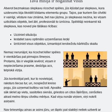
Tava misija ir nogalināt visus
Atverot bezmaksas slepkavu ricochet spēles, jūs kļūstat par slepkavu, kura
uzdevums bija likvidēt bīstamu elementu grupu. Tajos, par kuriem šie cilvēki
ir vainīgi, vēsture nav zināma, bet nav jāzina, jo slepkavas nezina, ko viņam
uzticētais objekts, bet ātri, profesionāli to iznīcina. Spēlētāji reinkarnē kā
slepkava, kas noved pie tālākas rīcības:
Uzziniet situāciju
Iestatiet savu optimālo uzņemšanas leņķi
Iznīciniet visus objektus, izmantojot ierobežotu kārtridžu skaitu
Nemaz nerunājot, ka ricochet killer spēles
ir vienkāršas pat pirmajos līmeņos.
Protams, tās ir vieglāk ievērot, viņam ir
nepieciešama prasme, dedzīga acs,
telpiskā vīzija.
Jūs kontrolējat peli, kur to novietojat,
raksturs tiecas tur, un, nospiežot kreiso
pogu, jūs uzņemat bultiņu vai lodi. Apvalks
sāk skriet ap vietu, sasitoties sienās, griestos un citos šķēršļos, cenšoties
atrast melno tērpu cilvēku mērķus. Kad viņa nonāk viņiem, viņi nokrīt
asiņaini.
Nav briesmīgu ainas ar asins jūru, un tāpēc pat slaktiņi netiek uztverti ar