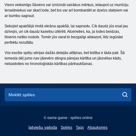
Viens veiksmīgs šāviens var iznīcināt vairākus mērķus, ietaupot uz munīciju.
Ienaidniekus var skart lode, bet tos var arī bombardēt ar dzelzs statņiem vai
ar bumbu sagraut.
Sekojiet apakšējā rindā ekrāna apakšā, lai saprastu. Cik daudz jūs esat jau
dzīvojis, un cik daudz kasetņu iztērēti. Atcerieties, ka, ja lodes beidzas,
līmenis netiks nodots. Tomēr jūs varat to bezgalīgi atskaņot, līdz iegūstat
perfektu rezultātu.
Visi esošie spēļu sērijas dažās detaļās atšķiras, bet būtība ir tāda pati. Šā
iemesla dēļ jums nav jāievēro stingra pārejas kārtība un jāizvēlas kāds,
nebaidoties no hronoloģiskās kārtības pārtraukšanas.
© game-game - spēles online
English
latviešu valoda
Spēles
Tags
Atsauksmes