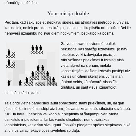
pārmērīgu nežēlību.
Your misija doable
Pēc tam, kad sāku spēlēt slepkavu spēles, jūs atrodaties metropolē, un viss,
kas notiek, notiek pret debesskrāpju, lidostu un citu pilsētu arhitektūru. Bet tie
nenovērš uzmanību no svarīgiem notikumiem, bet kalpo kā posms.
Galvenais varonis vienmēr paliek
nekustīgs, kas sarežģī uzdevumu, jo nav
iespējas veikt izdevīgāku pozīciju.
Atbrīvošanas priekšmeti ir izkaisīti visā
vietā: stāvot uz sienām, metāla
konstrukcijām, dažiem izdevās paslēpt aiz
kastes un citiem šķēršļiem. Jums ir arī
jāatrod veids, kā pārvarēt visas šīs
grūtības, un šaut visus, izmantojot
minimālo kārtu skaitu.
Tajā brīdī vietnē parādīsies jauni sprādzienbīstami priekšmeti, un, lai gan
jūsu mērķis ir nolēmis slēpt aiz tiem, jūs varat izmantot šo situāciju savā labā.
Kā? Ja barelu benzīnā vai kodolā ir piepildīta ar šaujampulveri, viena
dzirkstele ir pietiekama, lai tās varētu eksplodēt, ņemot vairākus
ienaidniekus, kas dzīvo sīva ugunī. Tas kļūs pieejams spēles slepkavas laikā
2, un jūs varat nekavējoties izvēlēties šo daļu.