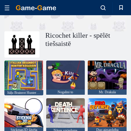
Ricochet killer - spēlēt
tiešsaistē
Nogalini to
Mr. Drakula
Itāļu Brainrot Hunter Assassin
Stickman3D šāvēja
Duo aizsardzība
Nāves spriedums