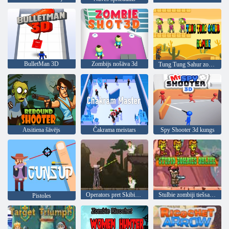
BulletMan 3D
Zombijs nošāva 3d
Tung Tung Sahur zombijs
Atsitiena šāvējs
Čakrama meistars
Spy Shooter 3d kungs
Operators pret Skibidi briesmoni: jautra cīņa
Stulbie zombiji tiešsaistē
Pistoles