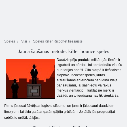
Spēles
Visi
Spēles Killer Ricochet tiešsaistē
Jauna šaušanas metode: killer bounce spēles
Daudzi spēļu produkti militārajās tēmās ir
izgudroti un pārdoti, lai apmierinātu vīriešu
auditorijas apetīti. Cita starpā ir tiešsaistes
slepkavu ricochet spēles, kurās
aizraušanos ar ieročiem papildina ideja
par šaušanu, lai sasniegtu vairākus
mērķus vienlaicīgi. Turklāt šie mērķi ir
dažādi, un to iegūšana nav tik vienkārša.
Pirms jūs esat šāvējs ar loģisku slīpumu, un jums ir jāiet cauri daudziem
līmeņiem, lai tiktu galā ar garāmgājēju grūtībām. Jo tālāk jūs progresējat
spēlē, jo grūtāk tā kļūst.