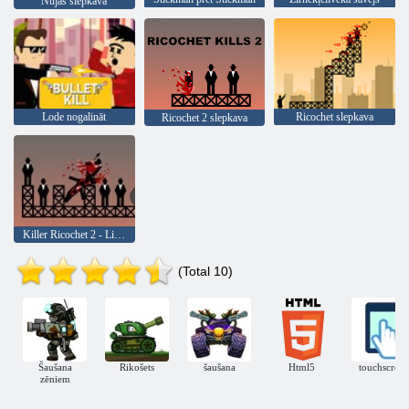
Nūjas slepkava
Lode nogalināt
Ricochet slepkava
Ricochet 2 slepkava
Killer Ricochet 2 - Lietotāju līmeņi
(Total 10)
Šaušana
Rikošets
šaušana
Html5
touchscreen
zēniem