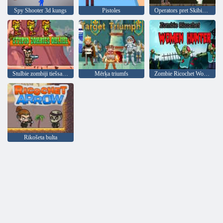
Spy Shooter 3d kungs
Pistoles
Operators pret Skibidi briesmoni: jautra cīņa
Stulbie zombiji tiešsaistē
Mērķa triumfs
Zombie Ricochet Women Hunter
Rikošeta bulta