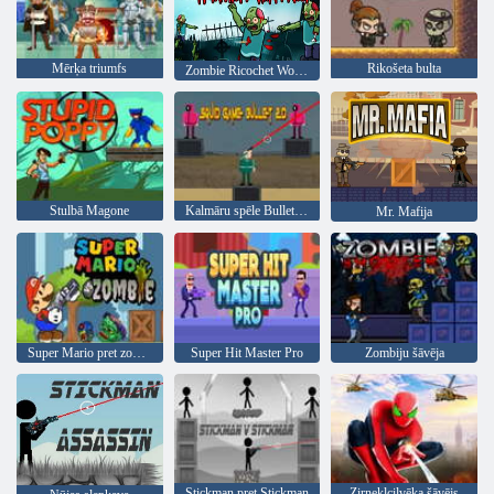
Mērķa triumfs
Rikošeta bulta
Zombie Ricochet Women Hunter
Stulbā Magone
Kalmāru spēle Bullet 2D
Mr. Mafija
Super Mario pret zombijiem
Super Hit Master Pro
Zombiju šāvēja
Stickman pret Stickman
Zirnekļcilvēka šāvējs