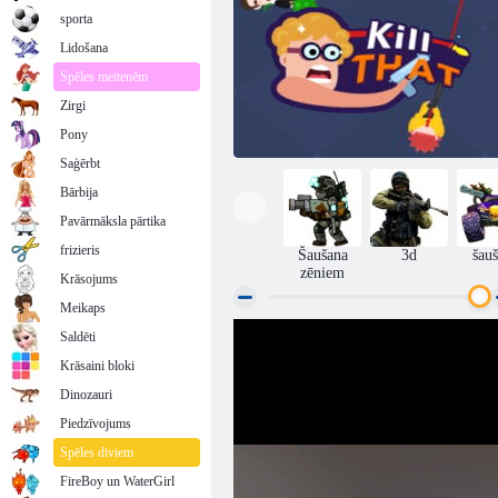
sporta
Lidošana
Spēles meitenēm
Zirgi
Pony
Saģērbt
Bārbija
Pavārmāksla pārtika
frizieris
Šaušana
3d
šau
zēniem
Krāsojums
Meikaps
Saldēti
Nogalini to
Krāsaini bloki
Dinozauri
Piedzīvojums
Spēles diviem
FireBoy un WaterGirl