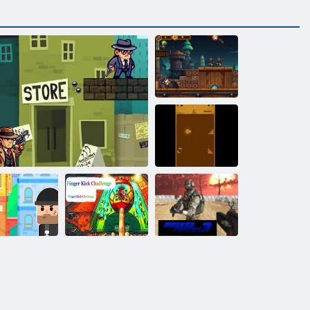
Zombiju
notriekšana
Tempļa mērķi
r Bullet —
Izaicinājums ar
piegu mīkla
Gangsteru šāviens
sitienu ar pirkstu
Maskēti spēki 3