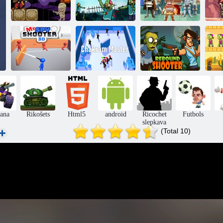
Zombie Ricochet
St
Mr. Drakula
Women Hunter
Mērķa triumfs
Spy Shooter 3d
Čakrama
kungs
meistars
Atsitiena šāvējs
S
šana
Rikošets
Html5
android
Ricochet
Futbols
slepkava
(Total 10)