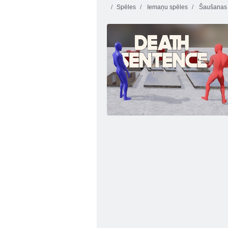
Spēles
Iemaņu spēles
Šaušanas 
Atsitiena zvaigzne