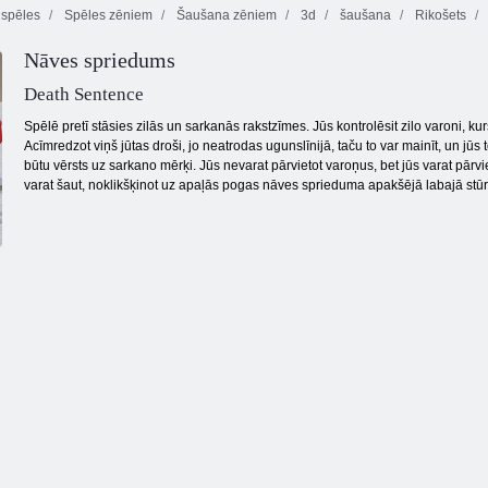
spēles
Spēles zēniem
Šaušana zēniem
3d
šaušana
Rikošets
Nāves spriedums
Snaipera
Taktiskā ieroča
Zombiji nespēj
uzbrukums 3d
pakete 2
lēkt
Death Sentence
Spēlē pretī stāsies zilās un sarkanās rakstzīmes. Jūs kontrolēsit zilo varoni, kurš
Acīmredzot viņš jūtas droši, jo neatrodas ugunslīnijā, taču to var mainīt, un jūs t
būtu vērsts uz sarkano mērķi. Jūs nevarat pārvietot varoņus, bet jūs varat pārvie
varat šaut, noklikšķinot uz apaļās pogas nāves sprieduma apakšējā labajā stūr