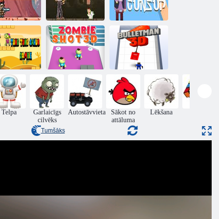
Operators pret
Skibidi
ulbie zombiji
briesmoni: jautra
tiešsaistē
cīņa
Pistoles
Tung Tung
Zombijs nošāva
ahur zombijs
3d
BulletMan 3D
Telpa
Garlaicīgs
Autostāvvieta
Sākot no
Lēkšana
Puzzle
cilvēks
attāluma
Tumšāks