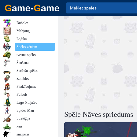
Bubbles
Mahjong
Loģika
Spēles zēniem
tvertne spēles
Šaušana
Sacīkšu spēles
Zombies
Piedzīvojums
Futbols
Lego NinjaGo
Spider-Man
Spēle Nāves spriedums
Stratēģija
karš
snaiperis