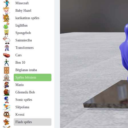
Minecraft
Baby Hazel
karikatūras spēles
Izglītības
Spongebob
Saimniecība
Transformers
Cars
Ben 10
Bēgšanas istaba
Spēles bērniem
Mario
Gliemežu Bob
Sonic spēles
Slēpošana
Kvesti
Flash spēles