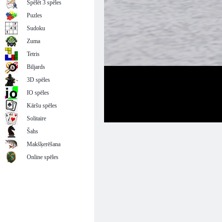
Spēlēt 3 spēles
Puzles
Sudoku
Zuma
Tetris
Biljards
3D spēles
IO spēles
Kāršu spēles
Solitaire
Šahs
Makšķerēšana
Online spēles