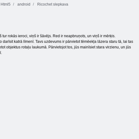
Html5
android
Ricochet slepkava
 tur rokās ieroci, viņš ir šāvējs. Red ir neapbruņots, un viņš ir mērķis.
o darīsit katrā līmenī. Tavs uzdevums ir pārvietot tēmēekļa lāzera staru tā, lai tas
tot objektus rotaļu laukumā. Pārvietojot tos, jūs mainīsiet stara virzienu, un jūs
ī.