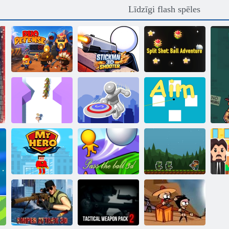
Līdzīgi flash spēles
Sadalīts šāviens:
Stickman3D
Bumbas
Duo aizsardzība
šāvēja
piedzīvojums
Ballerina
Cappuccina
MR DISC:
Brainrot Shooter
Slingshot Strike
Mērķis
Iet garām
M
Varoņa kungs
bumbiņai 3d
Bouncy Arrow
s