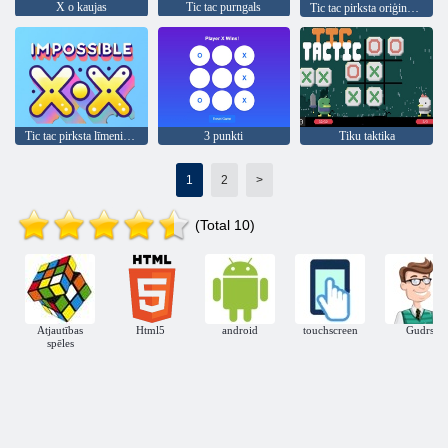
X o kaujas
Tic tac purngals
Tic tac pirksta oriģināls pro
Tic tac pirksta līmenis neiespējams
3 punkti
Tiku taktika
1
2
>
(Total 10)
Atjautības
Html5
android
touchscreen
Gudrs
spēles