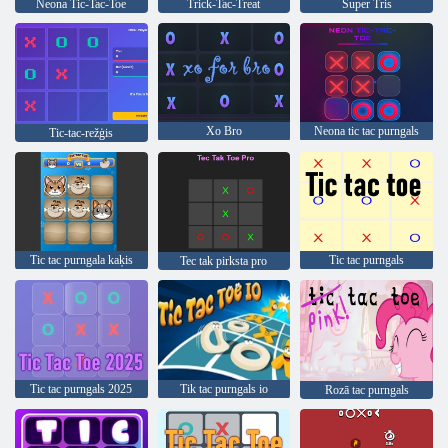
Neona Tic-Tac-Toe
Trick-Tac-Treat
Super Tris
Xo Bro
Neona tic tac purngals
Tic-tac-režģis
Tic tac purngala kaķis
Tic tac purngals
Tec tak pirksta pro
Tic tac purngals 2025
Tik tac purngals io
Rozā tac purngals