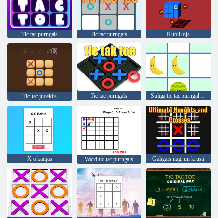
Tic tac purngals
Tic tac purngals
Kubiikojs
Tic tac purngals
Sulīga tic tac purngala kaujas
Tic-tac juceklis
X o kaujas
Galīgais nagi un krusti
Word tic tac purngals