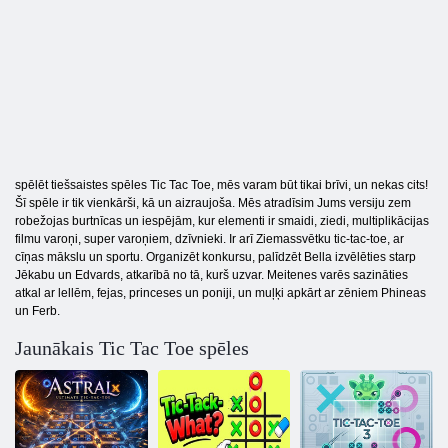
spēlēt tiešsaistes spēles Tic Tac Toe, mēs varam būt tikai brīvi, un nekas cits!
Šī spēle ir tik vienkārši, kā un aizraujoša. Mēs atradīsim Jums versiju zem
robežojas burtnīcas un iespējām, kur elementi ir smaidi, ziedi, multiplikācijas
filmu varoņi, super varoņiem, dzīvnieki. Ir arī Ziemassvētku tic-tac-toe, ar
cīņas mākslu un sportu. Organizēt konkursu, palīdzēt Bella izvēlēties starp
Jēkabu un Edvards, atkarībā no tā, kurš uzvar. Meitenes varēs sazināties
atkal ar lellēm, fejas, princeses un poniji, un muļķi apkārt ar zēniem Phineas
un Ferb.
Jaunākais Tic Tac Toe spēles