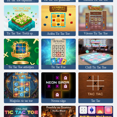
Tic Tac Toe sapludināšana
Tic Tac Toe: Trešā spēle
Vāvere Tic Tac Toe
Arābu Tic Tac Toe
Tic Tac Toe attīstījies
Tic Tac Foe
Chill Tic Tac Toe
Maģisks tic tac toe
Neona sāga
Tac Tac