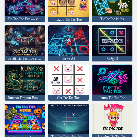
Tic Tac Toe Pro — vairāku spēlētāju spēle un izaicinājums
TicTacToe klubs
Lazdu Tic Tac Toe
Savīti Tic-Tac-Toe ar draugiem
Tu vs AI
Režģis3
Runexo Dragon Board Duel
Cat Tic Tac Toe
Jautra Tic Tac Toe
Tic Tac Toe galaktikas cīņa
Labubu Tic Tac Toe