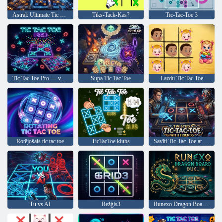
Astral: Ultimate Tic Tac Toe
Tiks-Tack-Kas?
Tic-Tac-Toe 3
Tic Tac Toe Pro — vairāku spēlētāju spēle un izaicinājums
Supa Tic Tac Toe
Lazdu Tic Tac Toe
Rotējošais tic tac toe
TicTacToe klubs
Savīti Tic-Tac-Toe ar draugiem
Tu vs AI
Režģis3
Runexo Dragon Board Duel