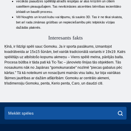
vecākās paaudzes spēlētāji atradīs iespējas ar alus krūzēm un citiem
satelītiem pieaugušajiem. Tas nevilcināsies atcerēties bērnības iecienītāko
izklaidi un baudīt procesu.
Vēl Noughts un krusti kubu vai tilpumu, tā saukto 3D. Tas ir ne tikai skaista,
bet arī rada zināmas grūtības un nepieciešamību pēc telpiskās vīzijas
dažādās plaknēs.
Interesants fakts
Ķīnā, ir līdzīgi spēli sauc Gomoku. Ja ir sporta pasākums, izmantojot
kvadrātveida ar 15x15 šūnām, bet vairāk tradicionālā variants ir 19x19. Katrs
spēlētājs uz atbilstošo kopumu akmeņu – Viens spēlē melna, pārējās balta.
Procesa būtība ir tāda pati kā Tic-Tac – jānovieto līnijas tās objektiem. Tās
nosaukums nāk no Japānas "gomokunarabe" nozīmē "piecas gabalus pēc
kārtas." Tā kā noteikumi un nosacījumi mainās visu laiku, tur bija vairākas
šķirnes jautrības ar dažām atšķirībām: Gomoku ar centrālo akmeni,
trīsdimensiju Gomoku, penta, Kerio penta, Caro, un daudzi citi.