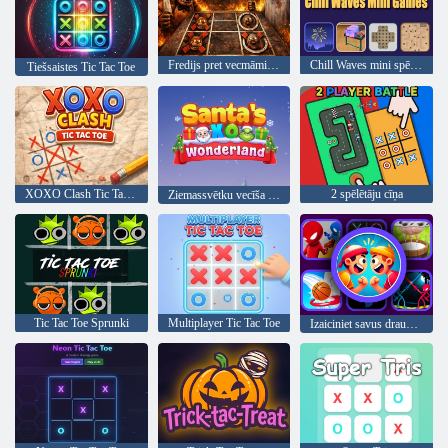
Fredijs pret vecmāmiņu XoXo Blast
Chill Waves mini spēles
Tiešsaistes Tic Tac Toe
XOXO Clash Tic Tac Toe
2 spēlētāju cīņa
Ziemassvētku vecīša XO brīnumzeme
Tic Tac Toe Sprunki
Multiplayer Tic Tac Toe
Izaiciniet savus draugus