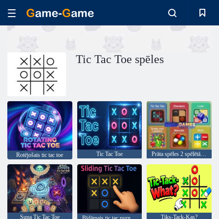
Tic Tac Toe spēles
Tic Tac Toe
Prāta spēles 2 spēlētājiem
Rotējošais tic tac toe
Supa Tic Tac Toe
Tiks-Tack-Kas?
Bīdāmais tic tac purngals