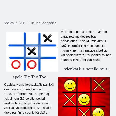
Spēles
Visi
Tic Tac Toe spēles
Visi loģika galda spēles – viņiem
vajadzētu meklēt tiesības
pārvietoties un veikt uzdevumus.
Daži ir sarežģītāki noteikumi, ka
mums vispirms ir mācīties, bet citi
var spēlēt uzreiz. Par vienkāršs, bet
atkarību ir Noughts un krusti.
vienkāršus noteikumus,
spēle Tic Tac Toe
Klasisks viens tiek uzskatīts par 3x3
kvadrāts ar šūnām, bet ir ar
daudzām šūnām. Viens spēlētājs
liek viņiem šķērso citu toe, lai
veidotu taisnu līniju pa diagonāli,
vertikāli vai horizontāli. Kad skaitļi
kļuva par līniju caur to kārtībā un