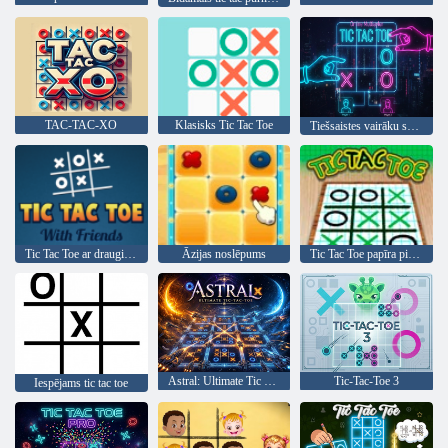
TAC-TAC-XO
Klasisks Tic Tac Toe
Tiešsaistes vairāku spēlētāju Tic Tac Toe
Tic Tac Toe ar draugiem
Āzijas noslēpums
Tic Tac Toe papīra piezīme
Astral: Ultimate Tic Tac Toe
Tic-Tac-Toe 3
Iespējams tic tac toe