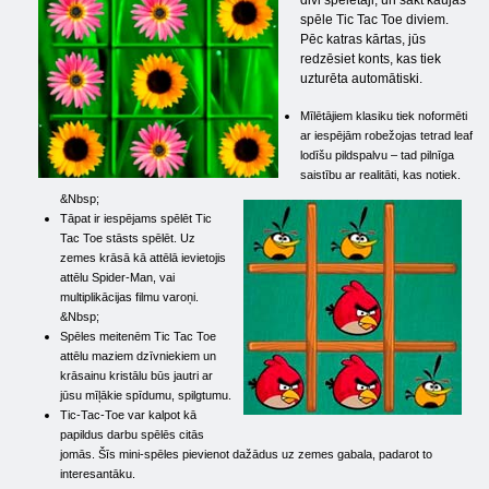
divi spēlētāji, un sākt kaujas
spēle Tic Tac Toe diviem.
Pēc katras kārtas, jūs
redzēsiet konts, kas tiek
uzturēta automātiski.
Mīlētājiem klasiku tiek noformēti
ar iespējām robežojas tetrad leaf
lodīšu pildspalvu – tad pilnīga
saistību ar realitāti, kas notiek.
&Nbsp;
Tāpat ir iespējams spēlēt Tic
Tac Toe stāsts spēlēt. Uz
zemes krāsā kā attēlā ievietojis
attēlu Spider-Man, vai
multiplikācijas filmu varoņi.
&Nbsp;
Spēles meitenēm Tic Tac Toe
attēlu maziem dzīvniekiem un
krāsainu kristālu būs jautri ar
jūsu mīļākie spīdumu, spilgtumu.
Tic-Tac-Toe var kalpot kā
papildus darbu spēlēs citās
jomās. Šīs mini-spēles pievienot dažādus uz zemes gabala, padarot to
interesantāku.