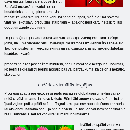
uzvarēja tas, kurš varēja būvēt līniju.
Bet šajā procesā ir svarīgi neļauj
ienaidnieks pabeigt pirms jums. Ja
redzat, ka viņa skaitlis ir aptuveni, lai pabeigtu spēli, mēģiniet, lai novērstu
viņu no liekot savu preču zīmi starp tiem – labāk noslēgt kārtu neizšķirti, jūs
dodat un zaudē valdījumu.
Ja jūs mēģināt, jūs varat atrast win-win situācija izvietojuma skaitļus šajā
jomā, un jums vienmēr būs uzvarētājs. Neskatoties uz vienkāršību spēle Tic
Tac Toe, puzles fani veikt aprēķinus un salīdzinošo analīzi, meklējot labākās
iespējas uzvarēt.
process beidzas pēc dažām minūtēm, bet jūs varat sākt bezgalīgs. Tas ir tas,
ko bērni tiek iesaistīti boring nodarbības vai pārtraukuma, kā cēlonis nepatiku
skolotājiem.
dažādas virtuālās iespējas
Progresa atļauts pārvietoties sirreālu pasaules globālajam tīmeklim vairāk
nekā cilvēki izmanto, lai savu izskatu. Bērni ātri apguva savas spējas, bet jo
īpaši viņiem patīk spēlēt spēles. Tagad jums pat nav nepieciešams partneris,
lai atskaņotu nākamo spēli, jo spēle diviem Tic Tac Toe var novest ne tikai pie
reālu sāncensis, bet arī konkurēt ar mākslīgo intelektu.
Izvēlieties spēlēt viens vai