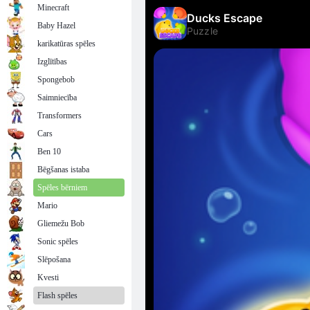
Minecraft
Baby Hazel
karikatūras spēles
Izglītības
Spongebob
Saimniecība
Transformers
Cars
Ben 10
Bēgšanas istaba
Spēles bērniem
Mario
Gliemežu Bob
Sonic spēles
Slēpošana
Kvesti
Flash spēles