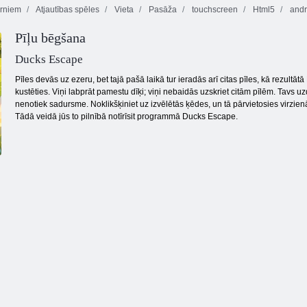
rniem
Atjautības spēles
Vieta
Pasāža
touchscreen
Html5
andr
Delicious Emily
Pīļu bēgšana
Home Sweet
Backgammon
Mahjong
Home
Classic
Fortuna
Ducks Escape
Pīles devās uz ezeru, bet tajā pašā laikā tur ieradās arī citas pīles, kā rezultāt
kustēties. Viņi labprāt pamestu dīķi; viņi nebaidās uzskriet citām pīlēm. Tavs 
nenotiek sadursme. Noklikšķiniet uz izvēlētās ķēdes, un tā pārvietosies virzienā,
Tādā veidā jūs to pilnībā notīrīsit programmā Ducks Escape.