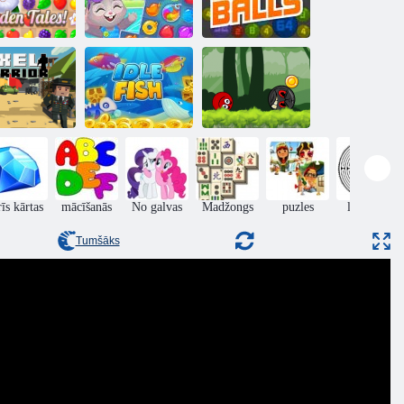
ārza pasakas
Baseina ballīte
2048 bumbiņas
Bumbu varonis
piedzīvojums:
sarkans lielība
kseļu karavīrs
Dīkstāves zivis
bumbu
īs kārtas
mācīšanās
No galvas
Madžongs
puzles
labirints
Tumšāks