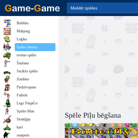
Bubbles
Mahjong
Loģika
Spēles zēniem
tvertne spēles
Šaušana
Sacīkšu spēles
Zombies
Piedzīvojums
Futbols
Lego NinjaGo
Spider-Man
Spēle Pīļu bēgšana
Stratēģija
karš
snaiperis