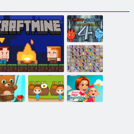
Fireboy and
Watergirl 4:
Kristāla templis
Tauriņš Kyodai
HD
rbuļu šāvējs
Delicious Emily
bezgalīgs
Amatnieks
Apelsīnu ferma
jauns sākums