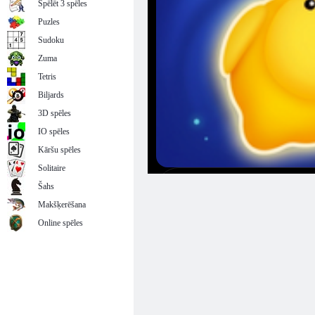
Spēlēt 3 spēles
Puzles
Sudoku
Zuma
Tetris
Biljards
3D spēles
IO spēles
Kāršu spēles
Solitaire
Šahs
Makšķerēšana
Online spēles