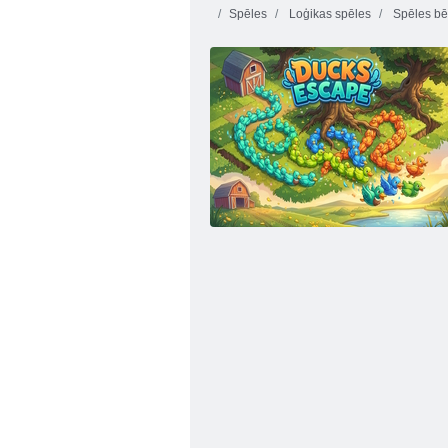
Spēles
Loģikas spēles
Spēles bē
Vienpadsmit Eleven