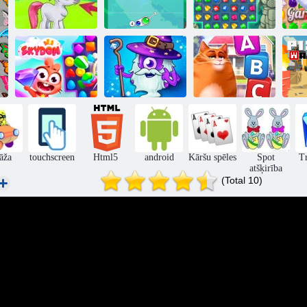
Burbulis
Burbulis Gemes
Charms
Juksts blitz 3
D
Debesis
3. spēles varoņi
Kitija motokross
Pi
āža
touchscreen
Html5
android
Kāršu spēles
Spot
Tr
atšķirība
(Total 10)