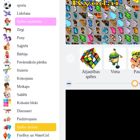
sporta
Lidošana
Spēles meitenēm
Zirgi
Pony
Saģērbt
Bārbija
Pavārmāksla pārtika
frizieris
Atjautības
Vieta
Pas
spēles
Krāsojums
Meikaps
Saldēti
Tauriņš kyodai
Krāsaini bloki
Dinozauri
Piedzīvojums
Spēles diviem
FireBoy un WaterGirl