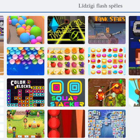
Līdzīgi flash spēles
Smilšu
Divas bumbas
Tvertnes
bumbiņas
3D
zvaigznes
Bezgalīgi
Sulīga
Sīkdatņu
burbuļi
domuzīme
simpātija 2
Kvadrātveida
Nolādēts
Bu
Krāsu bloki
grābeklis
dārgums 2