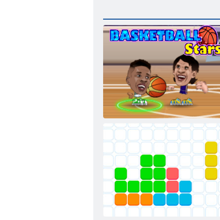
Basketbola zvaigznes