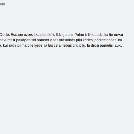
oid
ā Ducks Escape ezers tika piepildīts līdz galam. Putnu ir tik daudz, ka tie nevar
uzdevums ir pakāpeniski noņemt visas krāsainās pīļu ķēdes, pārliecinoties, ka
 kur rāda pirmā pīle ķēdē; ja tās ceļā nebūs citu pīļu, tā droši pametīs lauku.