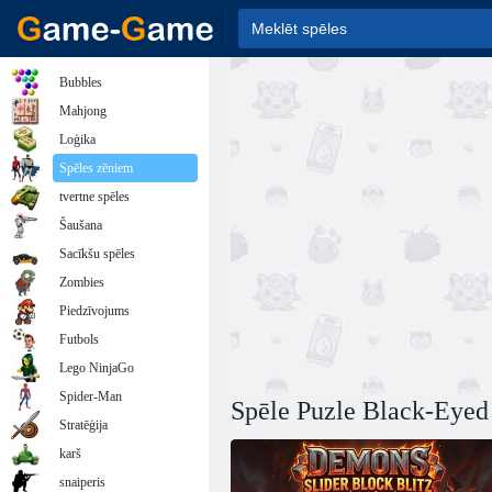
Bubbles
Mahjong
Loģika
Spēles zēniem
tvertne spēles
Šaušana
Sacīkšu spēles
Zombies
Piedzīvojums
Futbols
Lego NinjaGo
Spider-Man
Spēle Puzle Black-Eyed
Stratēģija
karš
snaiperis