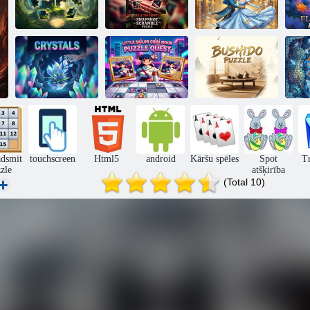
Pamestas vietas
Billy the Puppet
Pelnrušķītes
Picture Tile
Snapshot
flīžu slaidu
Quest
Scramble Puzzle
izaicinājums
Mazā jūrnieka
Crystals Sliding
Čibi Mēness
Image
mīklas
Po
Adventure
meklējumi
Bušido mīkla
Im
adsmit
touchscreen
Html5
android
Kāršu spēles
Spot
Tr
zle
atšķirība
(Total 10)