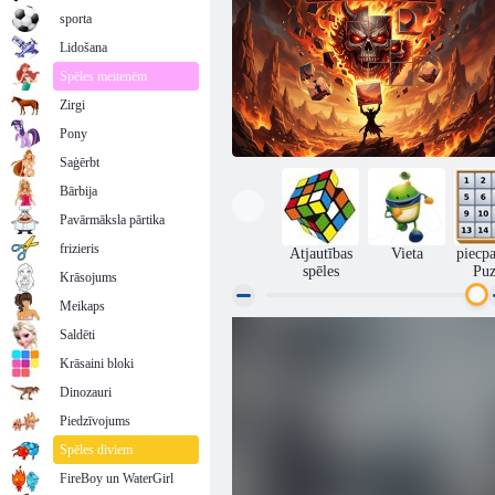
sporta
Lidošana
Spēles meitenēm
Zirgi
Pony
Saģērbt
Bārbija
Pavārmāksla pārtika
frizieris
Atjautības
Vieta
piecp
spēles
Puz
Krāsojums
Meikaps
Saldēti
Demons Slider Block Blitz
Krāsaini bloki
Dinozauri
Piedzīvojums
Spēles diviem
FireBoy un WaterGirl