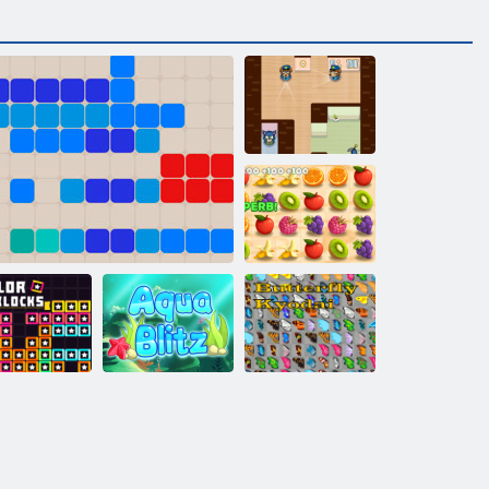
Nekaunīgs
Džeimss
Sulīga
domuzīme
Krāsu bloki
1212!
Aqua Blitz
Tauriņš kyodai