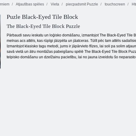
rniem
Atjautības spēles
Vieta
piecpadsmit Puzzle
touchscreen
Ht
Puzle Black-Eyed Tile Block
Nolādēts
Bezgalīgi
dārgums 2
Fruta Crush
burbuļi
The Black-Eyed Tile Block Puzzle
Pārbaudi savu ieskatu un loģisko domāšanu, izmantojot The Black-Eyed Tile Bl
melnas acs attēls, kas rūpīgi jāizpēta un jāatceras. Tūlīt pēc tam attēls sadal
Izmantojot klasisko tagu metodi, jums ir jāpārvieto flīzes, lai soli pa solim at
savā vietā un ātru montāžas pabeigšanu spēlē The Black-Eyed Tile Block Puzzl
telpisko domāšanu un dzelžainu pacietību, lai no jauna izveidotu šo neparasto