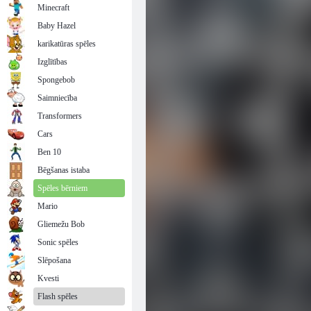
Minecraft
Baby Hazel
karikatūras spēles
Izglītības
Spongebob
Saimniecība
Transformers
Cars
Ben 10
Bēgšanas istaba
Spēles bērniem
Mario
Gliemežu Bob
Sonic spēles
Slēpošana
Kvesti
Flash spēles