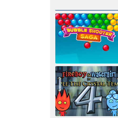
Burbuļu šāvēja sāga