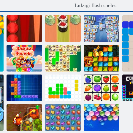
Līdzīgi flash spēles
Backgammon
Suši
Mahjong
Classic
backgammon
Fortuna
Gold Rush
Burvju
dārgumu
dārglietas
Kris Mahjong
medības
Vienpadsmit
Tentriks
Eleven
Onet Connect