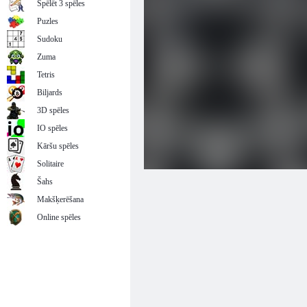
Spēlēt 3 spēles
Puzles
Sudoku
Zuma
Tetris
Biljards
3D spēles
IO spēles
Kāršu spēles
Solitaire
Šahs
Makšķerēšana
Online spēles