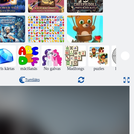
Rāpojošs lelles
Ziedu flīžu
Kaligrafi Photo
fotoattēlu bloks
bloku mīkla
Image Scramble
Blitz
cket Gintoki
Burbuļu šāvējs
age Scramble
Fruit Connect
bezgalīgs
īs kārtas
mācīšanās
No galvas
Madžongs
puzles
labirints
Tumšāks