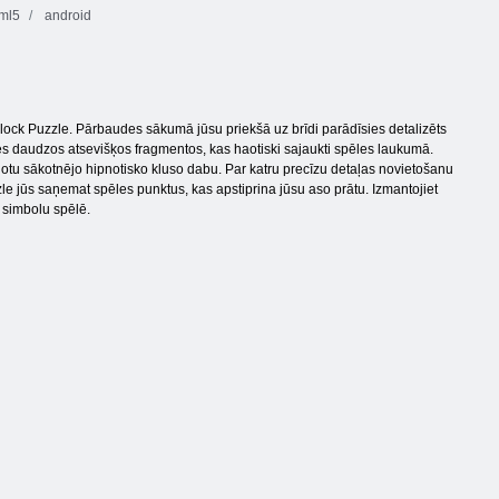
ml5
android
ock Puzzle. Pārbaudes sākumā jūsu priekšā uz brīdi parādīsies detalizēts
īsies daudzos atsevišķos fragmentos, kas haotiski sajaukti spēles laukumā.
jaunotu sākotnējo hipnotisko kluso dabu. Par katru precīzu detaļas novietošanu
e jūs saņemat spēles punktus, kas apstiprina jūsu aso prātu. Izmantojiet
 simbolu spēlē.