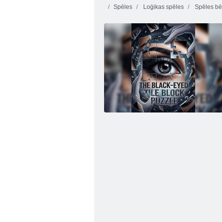
Spēles
Loģikas spēles
Spēles bē
Fireboy and Watergirl 4: Kristāla templis