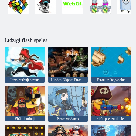
Līdzīgi flash spēles
Jūras burbuļi pirātus
Hidden Objekti Pirate Treasure
Pirāti un lielgabalus
Pirātu burbuļi
Pirāti pret zombijiem
Pirātu veidotājs