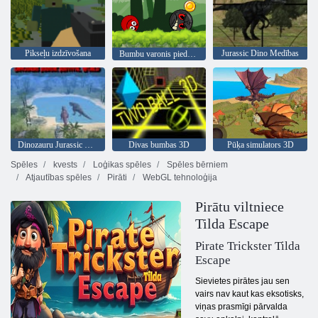
Pikseļu izdzīvošana
Jurassic Dino Medības
Bumbu varonis piedzīvojums: sarkans lielība bumbu
Dinozauru Jurassic Survival World
Divas bumbas 3D
Pūķa simulators 3D
Spēles
kvests
Loģikas spēles
Spēles bērniem
Atjautības spēles
Pirāti
WebGL tehnoloģija
Pirātu viltniece
Tilda Escape
Pirate Trickster Tilda
Escape
Sievietes pirātes jau sen
vairs nav kaut kas eksotisks,
viņas prasmīgi pārvalda