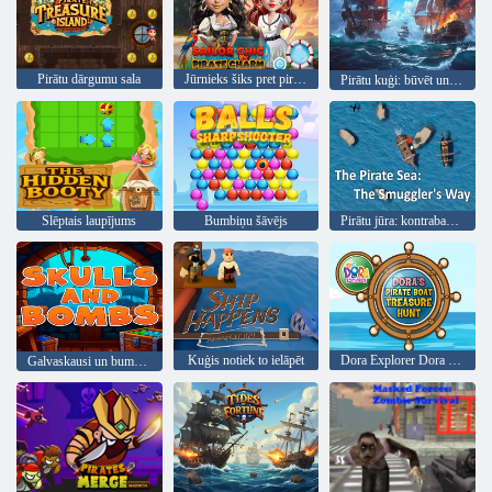
Pirātu dārgumu sala
Jūrnieks šiks pret pirātu šarmu
Pirātu kuģi: būvēt un cīnīties
Slēptais laupījums
Bumbiņu šāvējs
Pirātu jūra: kontrabandista ceļš
Kuģis notiek to ielāpēt
Dora Explorer Dora pirātu laivu dārgumu medības
Galvaskausi un bumbas