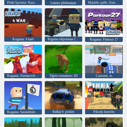
Pirāti Apvieno: Kara ceļš
Maskēts spēki: Zombie Survival
Laimes plūdmaiņas
Kogama: 4 karš
Kigama slēpošanas lekt!
Kogama: Parkour 27
Kogama: Ziemassvētku parks
Tīģera simulators 3D
Caurums. io
Rallija 6. punkts
Pikseļu karavīrs
Kogama: Sasniedziet karogu