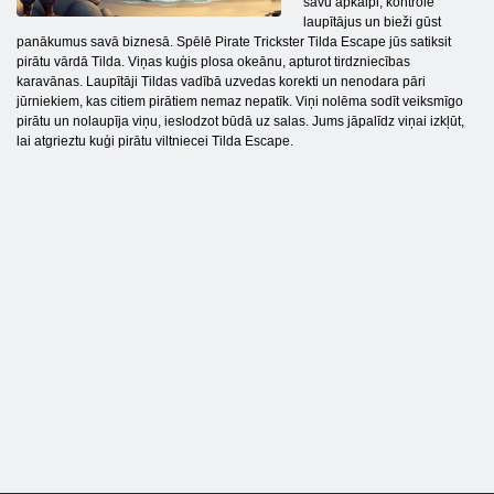
savu apkalpi, kontrolē
laupītājus un bieži gūst
panākumus savā biznesā. Spēlē Pirate Trickster Tilda Escape jūs satiksit
pirātu vārdā Tilda. Viņas kuģis plosa okeānu, apturot tirdzniecības
karavānas. Laupītāji Tildas vadībā uzvedas korekti un nenodara pāri
jūrniekiem, kas citiem pirātiem nemaz nepatīk. Viņi nolēma sodīt veiksmīgo
pirātu un nolaupīja viņu, ieslodzot būdā uz salas. Jums jāpalīdz viņai izkļūt,
lai atgrieztu kuģi pirātu viltniecei Tilda Escape.