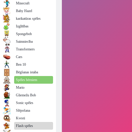
Minecraft
Baby Hazel
karikatūras spēles
Izglītības
Spongebob
Saimniecība
Transformers
Cars
Ben 10
Bēgšanas istaba
Spēles bērniem
Mario
Gliemežu Bob
Sonic spēles
Slēpošana
Kvesti
Flash spēles