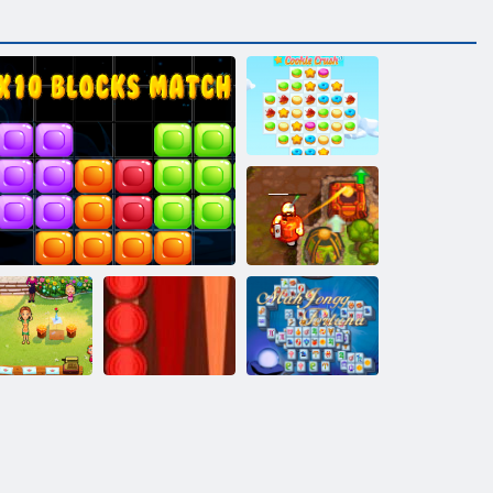
Sīkdatņu
simpātija 3
Nolādēts
dārgums 2
licious Emily
ome Sweet
Backgammon
Mahjong
Home
10x10 bloku spēle
Classic
Fortuna