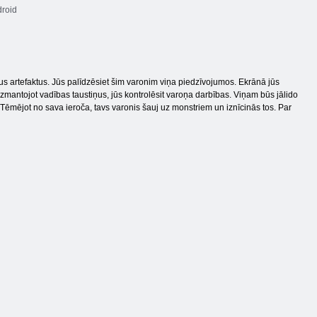
roid
s artefaktus. Jūs palīdzēsiet šim varonim viņa piedzīvojumos. Ekrānā jūs
 Izmantojot vadības taustiņus, jūs kontrolēsit varoņa darbības. Viņam būs jālido
i. Tēmējot no sava ieroča, tavs varonis šauj uz monstriem un iznīcinās tos. Par