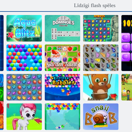
Līdzīgi flash spēles
Aqua Blitz
Domino Classic
Juksts blitz 3
Smarty burbuļi
Dārza pasakas
Tauriņš kyodai
De
Bezgalīgi
Burbuļu šāvējs
H
Fruta Crush
burbuļi
bezgalīgs