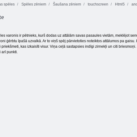
s spēles
Spēles zēniem
Šaušana zēniem
touchscreen
Html5
and
te
Burbulis
Gliemeža Bobs
Burbulis Gemes
Charms
1
es varonis ir pētnieks, kurš dodas uz attālām savas pasaules vietām, meklējot senu
oni ģērbtu īpašā uzvalkā. Ar to viņš spēj pārvietoties noteiktos attālumos pa gaisu.
priekšmeti, kas izkaisīti visur. Viņa ceļā sastapsies indīgi zirnekļi un citi briesmoņ
 arī punkti.