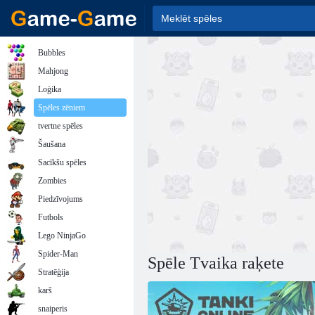
Bubbles
Mahjong
Loģika
Spēles zēniem
tvertne spēles
Šaušana
Sacīkšu spēles
Zombies
Piedzīvojums
Futbols
Lego NinjaGo
Spider-Man
Spēle Tvaika raķete
Stratēģija
karš
snaiperis