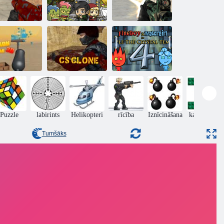
Nemiernieku
Traks šāvēji
Zombiju misija 1
spēki
Fireboy and
Lielgabala
Watergirl 4:
umbiņas 3d
CS klons
Kristāla templis
Puzzle
labirints
Helikopteri
rīcība
Iznīcināšana
kara spēles
Tumšāks