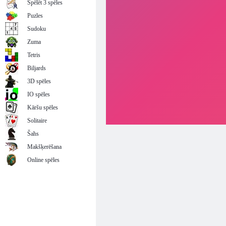
Spēlēt 3 spēles
Puzles
Sudoku
Zuma
Tetris
Biljards
3D spēles
IO spēles
Kāršu spēles
Solitaire
Šahs
Makšķerēšana
Online spēles