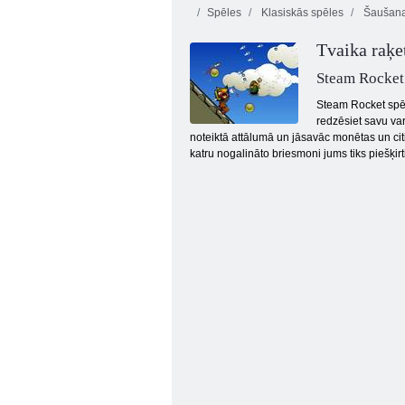
Spēles
Klasiskās spēles
Šaušana
Tvaika raķe
Steam Rocket
Steam Rocket spēl
redzēsiet savu var
noteiktā attālumā un jāsavāc monētas un citi 
Zoodārza uzplaukums
katru nogalināto briesmoni jums tiks piešķirti