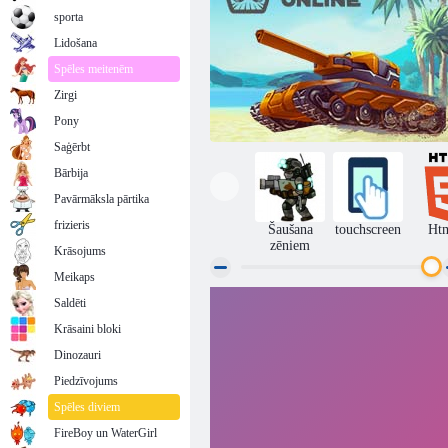
sporta
Lidošana
Spēles meitenēm
Zirgi
Pony
Saģērbt
Bārbija
Pavārmāksla pārtika
frizieris
Šaušana
touchscreen
Ht
zēniem
Krāsojums
Meikaps
Saldēti
Tanki tiešsaistē
Krāsaini bloki
Dinozauri
Piedzīvojums
Spēles diviem
FireBoy un WaterGirl