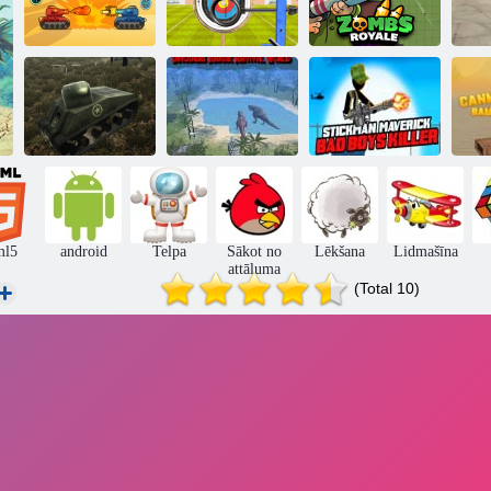
Loka šaušanas
Zombas Royale.
Tanku dārdoņa
pasaules tūre
io
Dinozauru
Stickman
Tanku kara
Jurassic
maverick slikto
simulators
Survival World
zēnu slepkava
b
ml5
android
Telpa
Sākot no
Lēkšana
Lidmašīna
attāluma
(Total 10)