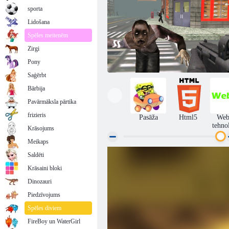
sporta
Lidošana
Spēles meitenēm
Zirgi
Pony
Saģērbt
Bārbija
Pavārmāksla pārtika
frizieris
Pasāža
Html5
We
tehno
Krāsojums
Meikaps
Saldēti
Maskēts spēki: Zombie Survival
Krāsaini bloki
Dinozauri
Piedzīvojums
Spēles diviem
FireBoy un WaterGirl