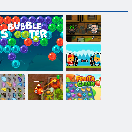
Bobs laupītājs 3
Janissary cīņas
Nolādēts
uriņš kyodai
Šāvējs
dārgums 2
Fruta Crush