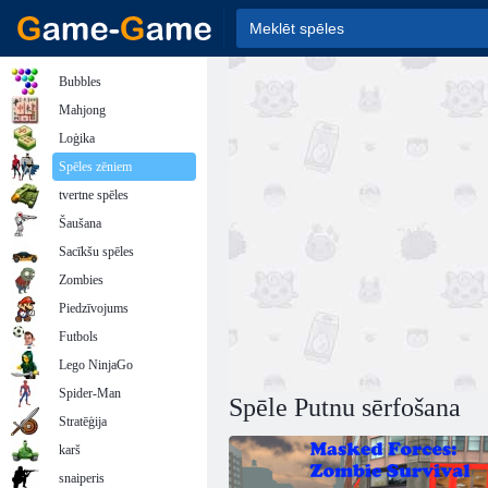
Bubbles
Mahjong
Loģika
Spēles zēniem
tvertne spēles
Šaušana
Sacīkšu spēles
Zombies
Piedzīvojums
Futbols
Lego NinjaGo
Spider-Man
Spēle Putnu sērfošana
Stratēģija
karš
snaiperis