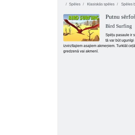
Spēles
Klasiskās spēles
Spēles 
Putnu sērfo
Bird Surfing
Spēļu pasaule ir s
tā var būt ugunīgi
izvirzītajiem asajiem akmeņiem. Turklāt ceļā
Basketbola zvaigznes
gredzenā vai akmenī.