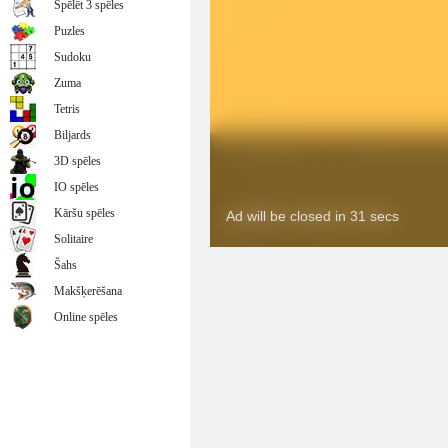
Spēlēt 3 spēles
Puzles
Sudoku
Zuma
Tetris
Biljards
3D spēles
IO spēles
Kāršu spēles
Solitaire
Šahs
Makšķerēšana
Online spēles