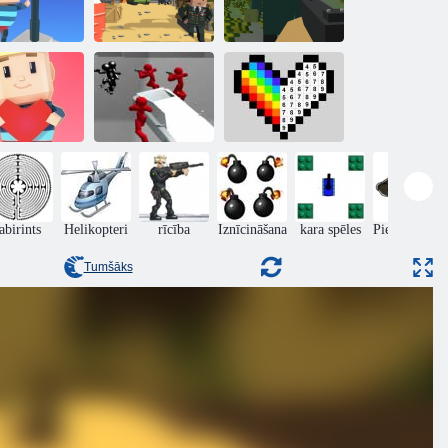
Kogama:
Sasniedziet
Pikseļu
karogu
Pikseļu karavīrs
izdzīvošana
Kaujas
simulators:
gama: Sirds
skaitītājs
Pikselis pēc
zeme
Stickman
skaitļiem
labirints
Helikopteri
rīcība
Iznīcināšana
kara spēles
Piedzīvojumi
Tumšāks