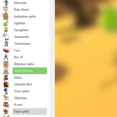
Minecraft
Baby Hazel
karikatūras spēles
Izglītības
Spongebob
Saimniecība
Transformers
Cars
Ben 10
Bēgšanas istaba
Spēles bērniem
Mario
Gliemežu Bob
Sonic spēles
Slēpošana
Kvesti
Flash spēles