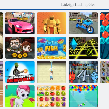
Līdzīgi flash spēles
Sporta
velosipēdu
Divu punk
simulatora drifta
sacīkšu
Dungeon Run
3d
Pēdējo
Divas bumbas
izdzīvojušajiem
Dīkstāves zivis
3D
Stickman
Fireboy and
maverick slikto
Glābšanas
Watergirl 4:
zēnu slepkava
griezums
Kristāla templis
Ta