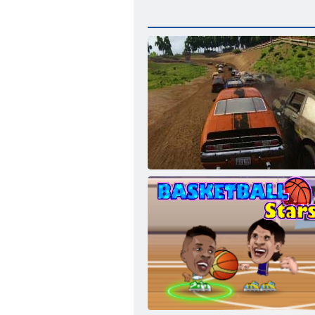
Derbija iznīcināšanas simulators