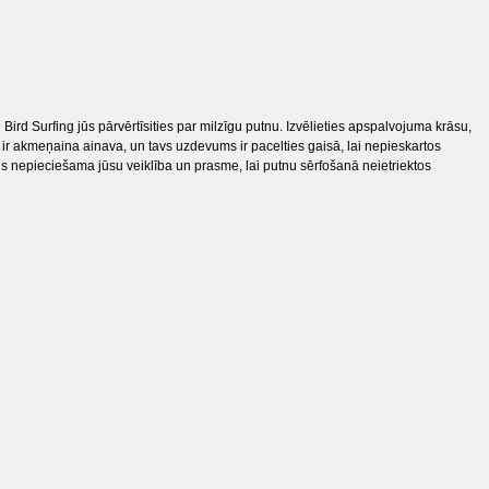
ē Bird Surfing jūs pārvērtīsities par milzīgu putnu. Izvēlieties apspalvojuma krāsu,
āk ir akmeņaina ainava, un tavs uzdevums ir pacelties gaisā, lai nepieskartos
būs nepieciešama jūsu veiklība un prasme, lai putnu sērfošanā neietriektos