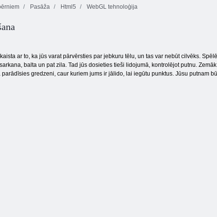
bērniem
Pasāža
Html5
WebGL tehnoloģija
šana
Sulīga
Burbulis
Burbulis Gemes
domuzīme
Charms
kaista ar to, ka jūs varat pārvērsties par jebkuru tēlu, un tas var nebūt cilvēks. Spēl
 sarkana, balta un pat zila. Tad jūs dosieties tieši lidojumā, kontrolējot putnu. Zem
 parādīsies gredzeni, caur kuriem jums ir jālido, lai iegūtu punktus. Jūsu putnam 