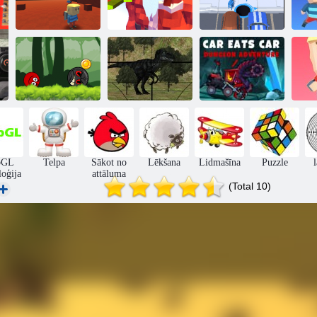
Kogama:
Ziemassvētku
Kogama: 4 karš
parks
Caurums. io
Bumbu varonis
piedzīvojums:
sarkans lielība
Jurassic Dino
Automašīna ēd
Ko
bumbu
Medības
automašīnu 5
bGL
Telpa
Sākot no
Lēkšana
Lidmašīna
Puzzle
loģija
attāluma
(Total 10)