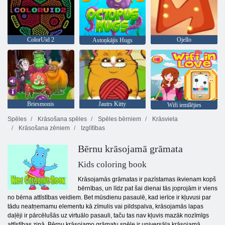
ColorUid 2
Ojello
Astoņkājis Hugs
Briesmonis
Jautrs Kitty
Wifi iemīlējies
Spēles
Krāsošana spēles
Spēles bērniem
Krāsviela
Krāsošana zēniem
Izglītības
Bērnu krāsojamā grāmata
Kids coloring book
Krāsojamās grāmatas ir pazīstamas ikvienam kopš
bērnības, un līdz pat šai dienai tās joprojām ir viens
no bērna attīstības veidiem. Bet mūsdienu pasaulē, kad ierīce ir kļuvusi par
tādu neatņemamu elementu kā zīmulis vai pildspalva, krāsojamās lapas
daļēji ir pārcēlušās uz virtuālo pasauli, taču tas nav kļuvis mazāk nozīmīgs
attīstības ziņā. Bērnu krāsojamo grāmatu spēle ir universāla krāsojamā