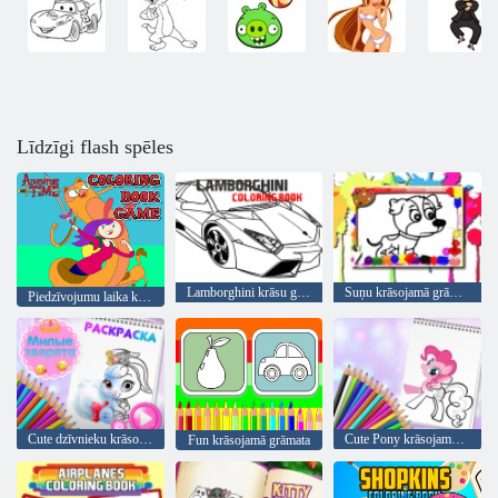
Līdzīgi flash spēles
Lamborghini krāsu grāmata
Suņu krāsojamā grāmata
Piedzīvojumu laika krāsu grāmata
Cute dzīvnieku krāsojamā grāmata
Cute Pony krāsojamā grāmata
Fun krāsojamā grāmata