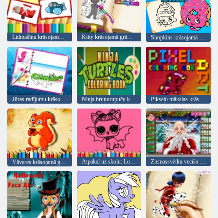
Lidmašīnu krāsojamā grāmata
Kitty krāsojamā grāmata
Shopkins krāsojamā grāmata
Jūras radījumu krāsojamā grāmata
Ninja bruņurupuču krāsojamā grāmata
Pikseļu mākslas krāsojamā grāmata
Atpakaļ uz skolu: Lol krāsojamā grāmata
Ziemassvētku vecīša Real frizūras
Vāveres krāsojamā grāmata