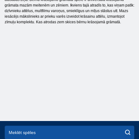
grāmata mazām meitenēm un zēniem. Ikviens tajā atradīs to, kas viņam patīk:
dzīvnieku attēlus, multfilmu varoņus, smieklīgus un mīļus stāstus utt. Mazs
iesācējs mākslinieks ar prieku varēs izveidot krāsainu attēlu, izmantojot
zīmuļu komplektu. Kas atrodas zem skices bērnu krāsojamā grāmatā.