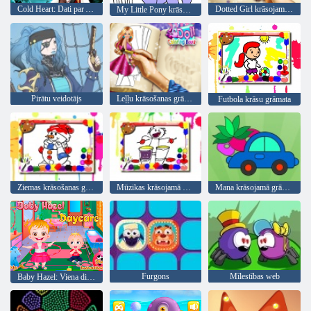
Cold Heart: Dati par Annas sejas par Halloween
Dotted Girl krāsojamā grāmata
My Little Pony krāsojamā grāmata
Pirātu veidotājs
Leļļu krāsošanas grāmata
Futbola krāsu grāmata
Ziemas krāsošanas grāmata
Mūzikas krāsojamā grāmata
Mana krāsojamā grāmata
Furgons
Mīlestības web
Baby Hazel: Viena diena bērnudārzā